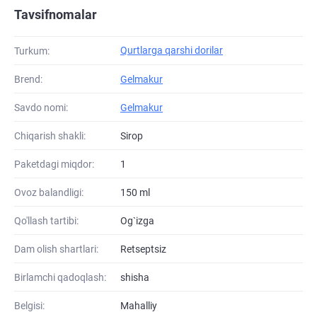
Tavsifnomalar
Qurtlarga qarshi dorilar
Turkum:
Brend:
Gelmakur
Savdo nomi:
Gelmakur
Chiqarish shakli:
Sirop
Paketdagi miqdor:
1
Ovoz balandligi:
150 ml
Qo'llash tartibi:
Og`izga
Dam olish shartlari:
Retseptsiz
Birlamchi qadoqlash:
shisha
Belgisi:
Mahalliy