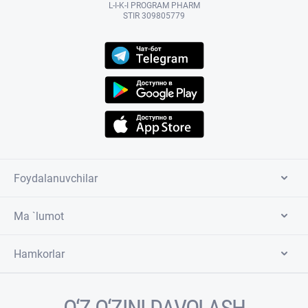
L-I-K-I PROGRAM PHARM
STIR 309805779
Foydalanuvchilar
Ma `lumot
Hamkorlar