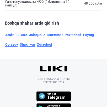
Гипотонус капсулы №20 (2 блистера х 10
48 000 so'm
капсул)
Boshqa shaharlarda qidirish
Asaka
Buxoro
Jalaquduq
Marxamat
Paxtaobod
Paytug
Qorasuv
Shaxrixon
Xo'jaobod
L-I-K-I PROGRAM PHARM
STIR 309805779