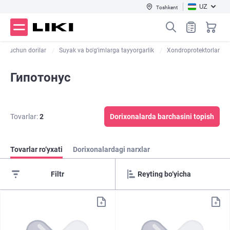
UZ
Toshkent
ash uchun dorilar
Suyak va bo'g'imlarga tayyorgarlik
Xondroprotektorlar
Гипотонус
Tovarlar:
2
Dorixonalarda barchasini topish
Tovarlar ro‘yxati
Dorixonalardagi narxlar
Filtr