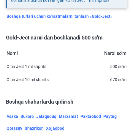
Ko‘rsatma uchun ko‘rsatilgan «Oltin Ject 1 ml shprits»
Boshqa turlari uchun ko‘rsatmalarni tanlash «Gold-Ject»
Gold-Ject narxi dan boshlanadi 500 so'm
Nomi
Narxi so'm
Oltin Ject 1 ml shprits
500 so'm
Oltin Ject 10 ml shprits
670 so'm
Boshqa shaharlarda qidirish
Asaka
Buxoro
Jalaquduq
Marxamat
Paxtaobod
Paytug
Qorasuv
Shaxrixon
Xo'jaobod