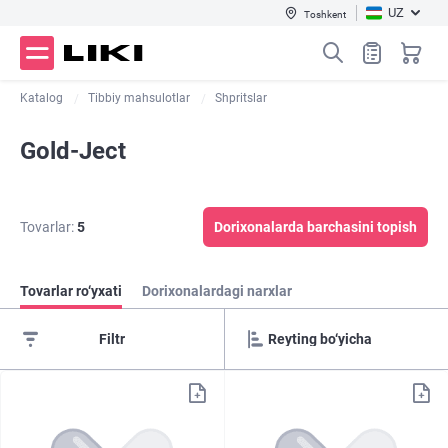
UZ
Toshkent
Katalog
Tibbiy mahsulotlar
Shpritslar
Gold-Ject
Tovarlar:
5
Dorixonalarda barchasini topish
Tovarlar ro‘yxati
Dorixonalardagi narxlar
Filtr