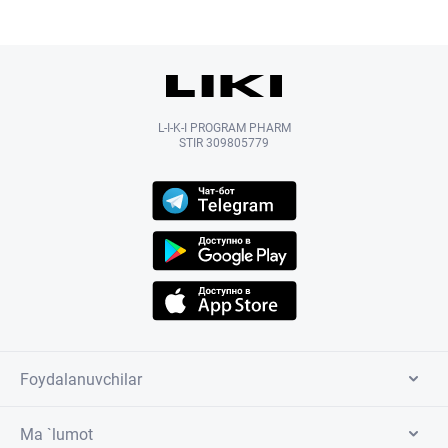
L-I-K-I PROGRAM PHARM
STIR 309805779
Foydalanuvchilar
Ma `lumot