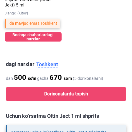
Jekt) 5 ml
Jiangxi (Xitoy)
da mavjud emas Toshkent
Boshqa shaharlardagi
narxlar
dagi narxlar
Toshkent
500
670
dan
so'm
gacha
so'm
(5 dorixonalarni)
Dorixonalarda topish
Uchun ko‘rsatma Oltin Ject 1 ml shprits