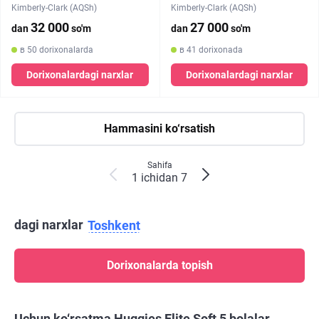
Kimberly-Clark (AQSh)
Kimberly-Clark (AQSh)
32 000
27 000
dan
so'm
dan
so'm
в 50 dorixonalarda
в 41 dorixonada
Dorixonalardagi narxlar
Dorixonalardagi narxlar
Hammasini ko‘rsatish
Sahifa
1 ichidan 7
dagi narxlar
Toshkent
Dorixonalarda topish
Uchun ko‘rsatma Huggies Elite Soft 5 bolalar