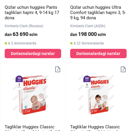
Qizlar uchun huggies Pants
Qizlar uchun huggies Ultra
tagliklari hajmi 4, 9-14 kg 17
Comfort tagliklari hajmi 3, 5-
dona
9 kg, 94 dona
Kimberly-Clark (Rossiya)
Kimberly-Clark (AQSh)
63 690
198 000
dan
so'm
dan
so'm
в 3 dorixonalarda
в 22 dorixonalarda
Dorixonalardagi narxlar
Dorixonalardagi narxlar
Tagliklar Huggies Classic
Tagliklar Huggies Classic