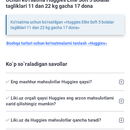
tagliklari 11 dan 22 kg gacha 17 dona
Ko‘rsatma uchun ko‘rsatilgan «Huggies Elite Soft 5 bolalar
tagliklari 11 dan 22 kg gacha 17 dona»
Boshqa turlari uchun ko‘rsatmalarni tanlash «Huggies»
Ko`p so`raladigan savollar
✅ Eng mashhur mahsulotlar Huggies qaysi?
✅️ Liki.uz orqali qaysi Huggies eng arzon mahsulotlarni
xarid qilishingiz mumkin?
✅ Liki.uz da Huggies mahsulotlar qancha turadi?