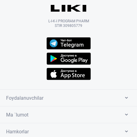
L-I-K-I PROGRAM PHARM
STIR 309805779
Foydalanuvchilar
Ma `lumot
Hamkorlar