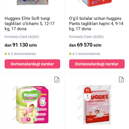
Huggies Elite Soft tungi
O'g'il bolalar uchun huggies
tagliklari o'lchami 5, 12-17
Pants tagliklari hajmi 4, 9-14
kg, 17 dona
kg, 17 dona
Kimberly-Clark (AQSh)
Kimberly-Clark (AQSh)
91 130
69 570
dan
so'm
dan
so'm
в 3 dorixonalarda
в 3 dorixonalarda
Dorixonalardagi narxlar
Dorixonalardagi narxlar