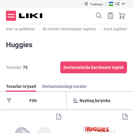
UZ
Toshkent
 tagliklar va salfetkalar
Bir martali ishlatiladigan tagliklar
Kulot tagliklari
Huggies
Tovarlar:
75
Dorixonalarda barchasini topish
Tovarlar ro‘yxati
Dorixonalardagi narxlar
Filtr