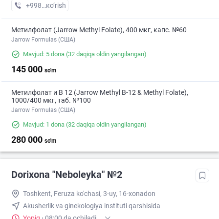
+998 (71) XXX-XX-XX
кo’rish
Метилфолат (Jarrow Methyl Folate), 400 мкг, капс. №60
Jarrow Formulas (США)
Mavjud: 5 dona
(32 daqiqa oldin yangilangan)
145 000
so'm
Метилфолат и В 12 (Jarrow Methyl B-12 & Methyl Folate),
1000/400 мкг, таб. №100
Jarrow Formulas (США)
Mavjud: 1 dona
(32 daqiqa oldin yangilangan)
280 000
so'm
Dorixona "Neboleyka" №2
Toshkent, Feruza ko'chasi, 3-uy, 16-xonadon
Akusherlik va ginekologiya instituti qarshisida
Yopiq
·
08:00 da ochiladi