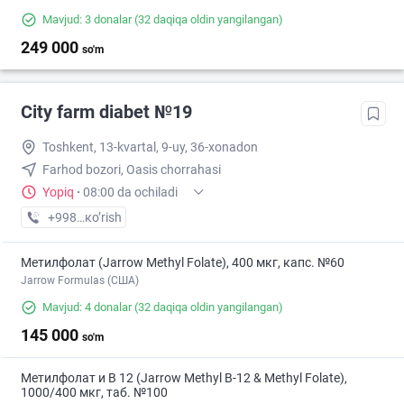
Mavjud: 3 donalar
(32 daqiqa oldin yangilangan)
249 000
so'm
City farm diabet №19
Toshkent, 13-kvartal, 9-uy, 36-xonadon
Farhod bozori, Oasis chorrahasi
Yopiq
·
08:00 da ochiladi
+998 (95) XXX-XX-XX
кo’rish
Метилфолат (Jarrow Methyl Folate), 400 мкг, капс. №60
Jarrow Formulas (США)
Mavjud: 4 donalar
(32 daqiqa oldin yangilangan)
145 000
so'm
Метилфолат и В 12 (Jarrow Methyl B-12 & Methyl Folate),
1000/400 мкг, таб. №100