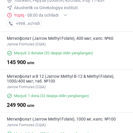
Toshkent, Fеруза (Qodirov) ko‘chasi, 3-uy, 17-xon.
Akusherlik va Ginekologiya instituti
Yopiq
·
08:00 da ochiladi
+998 (77) XXX-XX-XX
кo’rish
Метилфолат (Jarrow Methyl Folate), 400 мкг, капс. №60
Jarrow Formulas (США)
Mavjud: 2 donalar
(32 daqiqa oldin yangilangan)
145 900
so'm
Метилфолат и В 12 (Jarrow Methyl B-12 & Methyl Folate),
1000/400 мкг, таб. №100
Jarrow Formulas (США)
Mavjud: 1 dona
(32 daqiqa oldin yangilangan)
249 900
so'm
Метилфолат (Jarrow Methyl Folate), 1000 мг, капс. №100
Jarrow Formulas (США)