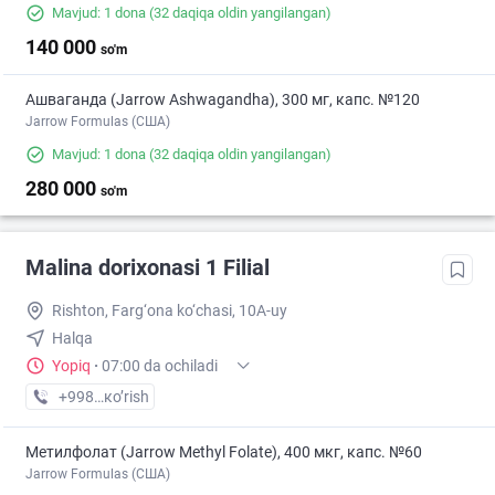
Mavjud: 1 dona
(32 daqiqa oldin yangilangan)
140 000
so'm
Ашваганда (Jarrow Ashwagandha), 300 мг, капс. №120
Jarrow Formulas (США)
Mavjud: 1 dona
(32 daqiqa oldin yangilangan)
280 000
so'm
Malina dorixonasi 1 Filial
Rishton, Farg‘ona ko‘chasi, 10A-uy
Halqa
Yopiq
·
07:00 da ochiladi
+998 (99) XXX-XX-XX
кo’rish
Метилфолат (Jarrow Methyl Folate), 400 мкг, капс. №60
Jarrow Formulas (США)