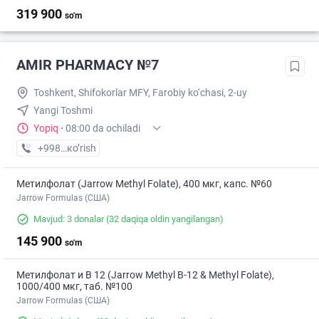
319 900
so'm
AMIR PHARMACY №7
Toshkent, Shifokorlar MFY, Farobiy ko‘chasi, 2-uy
Yangi Toshmi
Yopiq
·
08:00 da ochiladi
+998 (77) XXX-XX-XX
кo’rish
Метилфолат (Jarrow Methyl Folate), 400 мкг, капс. №60
Jarrow Formulas (США)
Mavjud: 3 donalar
(32 daqiqa oldin yangilangan)
145 900
so'm
Метилфолат и В 12 (Jarrow Methyl B-12 & Methyl Folate),
1000/400 мкг, таб. №100
Jarrow Formulas (США)