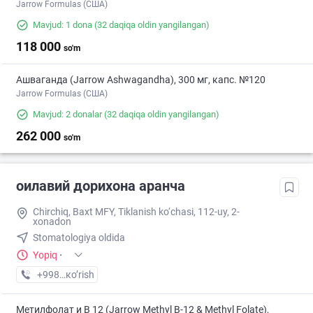
Jarrow Formulas (США)
Mavjud: 1 dona
(32 daqiqa oldin yangilangan)
118 000
so'm
Ашваганда (Jarrow Ashwagandha), 300 мг, капс. №120
Jarrow Formulas (США)
Mavjud: 2 donalar
(32 daqiqa oldin yangilangan)
262 000
so'm
оилавий дорихона аранча
Chirchiq, Baxt MFY, Tiklanish ko‘chasi, 112-uy, 2-
xonadon
Stomatologiya oldida
Yopiq
·
+998 (97) XXX-XX-XX
кo’rish
Метилфолат и В 12 (Jarrow Methyl B-12 & Methyl Folate),