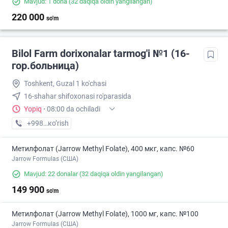
Mavjud: 1 dona
(32 daqiqa oldin yangilangan)
220 000
so'm
Bilol Farm dorixonalar tarmog'i №1 (16-
гор.больница)
Toshkent, Guzal 1 ko'chasi
16-shahar shifoxonasi ro'parasida
Yopiq
·
08:00 da ochiladi
+998 (90) XXX-XX-XX
кo’rish
Метилфолат (Jarrow Methyl Folate), 400 мкг, капс. №60
Jarrow Formulas (США)
Mavjud: 22 donalar
(32 daqiqa oldin yangilangan)
149 900
so'm
Метилфолат (Jarrow Methyl Folate), 1000 мг, капс. №100
Jarrow Formulas (США)