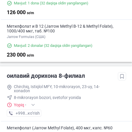
Mavjud: 1 dona
(32 daqiqa oldin yangilangan)
126 000
so'm
Метилфолат и В 12 (Jarrow Methyl B-12 & Methyl Folate),
1000/400 мкг, таб. №100
Jarrow Formulas (США)
Mavjud: 2 donalar
(32 daqiqa oldin yangilangan)
230 000
so'm
оилавий дорихона 8-филиал
Chirchiq, Istiqlol MFY, 10-mikrorayon, 23-uy, 14-
xonadon
8-mikrorayon bozori, svetofor yonida
Yopiq
·
+998 (97) XXX-XX-XX
кo’rish
Метилфолат (Jarrow Methyl Folate), 400 мкг, капс. №60