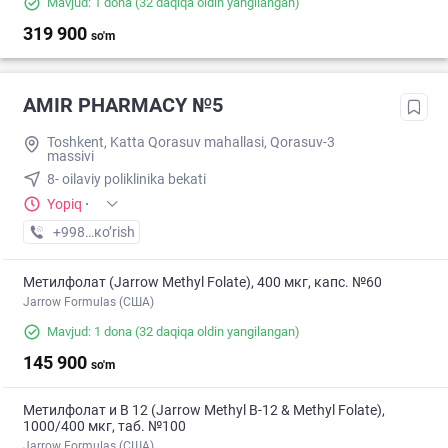
Mavjud: 1 dona
(32 daqiqa oldin yangilangan)
319 900
so'm
AMIR PHARMACY №5
Toshkent, Katta Qorasuv mahallasi, Qorasuv-3
massivi
8- oilaviy poliklinika bekati
Yopiq
·
+998 (77) XXX-XX-XX
кo’rish
Метилфолат (Jarrow Methyl Folate), 400 мкг, капс. №60
Jarrow Formulas (США)
Mavjud: 1 dona
(32 daqiqa oldin yangilangan)
145 900
so'm
Метилфолат и В 12 (Jarrow Methyl B-12 & Methyl Folate),
1000/400 мкг, таб. №100
Jarrow Formulas (США)