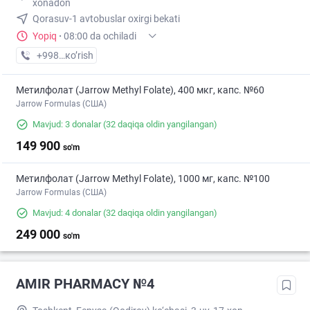
xonadon
Qorasuv-1 avtobuslar oxirgi bekati
Yopiq
·
08:00 da ochiladi
+998 (77) XXX-XX-XX
кo’rish
Метилфолат (Jarrow Methyl Folate), 400 мкг, капс. №60
Jarrow Formulas (США)
Mavjud: 3 donalar
(32 daqiqa oldin yangilangan)
149 900
so'm
Метилфолат (Jarrow Methyl Folate), 1000 мг, капс. №100
Jarrow Formulas (США)
Mavjud: 4 donalar
(32 daqiqa oldin yangilangan)
249 000
so'm
AMIR PHARMACY №4