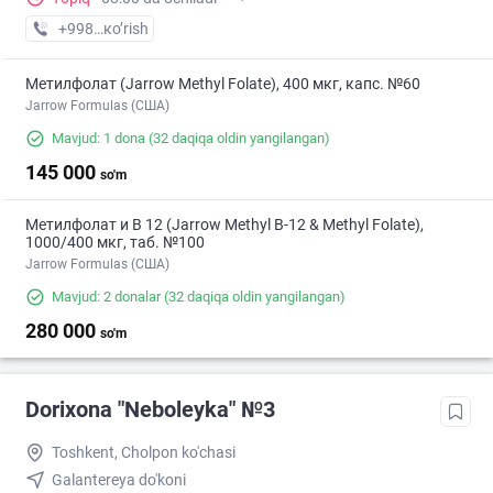
+998 (71) XXX-XX-XX
кo’rish
Метилфолат (Jarrow Methyl Folate), 400 мкг, капс. №60
Jarrow Formulas (США)
Mavjud: 1 dona
(32 daqiqa oldin yangilangan)
145 000
so'm
Метилфолат и В 12 (Jarrow Methyl B-12 & Methyl Folate),
1000/400 мкг, таб. №100
Jarrow Formulas (США)
Mavjud: 2 donalar
(32 daqiqa oldin yangilangan)
280 000
so'm
Dorixona "Neboleyka" №3
Toshkent, Cholpon ko'chasi
Galantereya do'koni