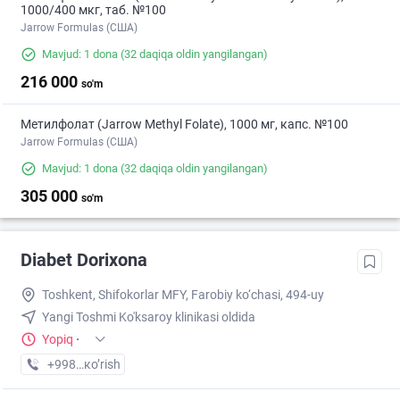
1000/400 мкг, таб. №100
Jarrow Formulas (США)
Mavjud: 1 dona
(32 daqiqa oldin yangilangan)
216 000
so'm
Метилфолат (Jarrow Methyl Folate), 1000 мг, капс. №100
Jarrow Formulas (США)
Mavjud: 1 dona
(32 daqiqa oldin yangilangan)
305 000
so'm
Diabet Dorixona
Toshkent, Shifokorlar MFY, Farobiy ko‘chasi, 494-uy
Yangi Toshmi Ko'ksaroy klinikasi oldida
Yopiq
·
+998 (55) XXX-XX-XX
кo’rish