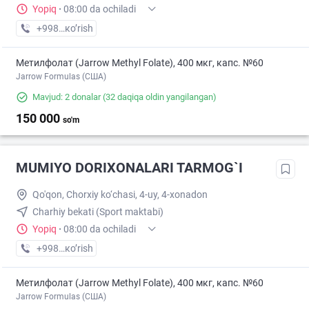
Yopiq
·
08:00 da ochiladi
+998 (71) XXX-XX-XX
кo’rish
Метилфолат (Jarrow Methyl Folate), 400 мкг, капс. №60
Jarrow Formulas (США)
Mavjud: 2 donalar
(32 daqiqa oldin yangilangan)
150 000
so'm
MUMIYO DORIXONALARI TARMOG`I
Qo'qon, Chorxiy ko‘chasi, 4-uy, 4-xonadon
Charhiy bekati (Sport maktabi)
Yopiq
·
08:00 da ochiladi
+998 (90) XXX-XX-XX
кo’rish
Метилфолат (Jarrow Methyl Folate), 400 мкг, капс. №60
Jarrow Formulas (США)