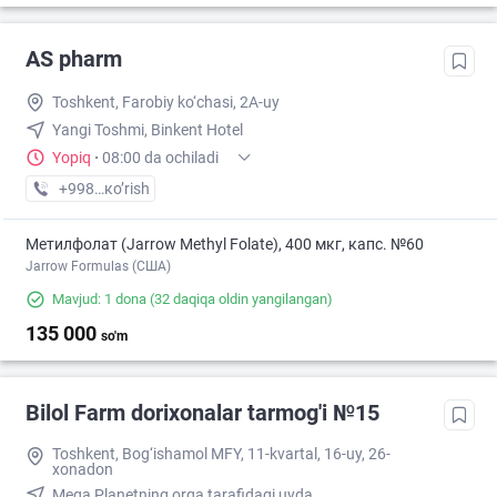
AS pharm
Toshkent, Farobiy ko‘chasi, 2A-uy
Yangi Toshmi, Binkent Hotel
Yopiq
·
08:00 da ochiladi
+998 (93) XXX-XX-XX
кo’rish
Метилфолат (Jarrow Methyl Folate), 400 мкг, капс. №60
Jarrow Formulas (США)
Mavjud: 1 dona
(32 daqiqa oldin yangilangan)
135 000
so'm
Bilol Farm dorixonalar tarmog'i №15
Toshkent, Bog‘ishamol MFY, 11-kvartal, 16-uy, 26-
xonadon
Mega Planetning orqa tarafidagi uyda