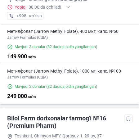
Yopiq
·
08:00 da ochiladi
+998 (90) XXX-XX-XX
кo’rish
Метилфолат (Jarrow Methyl Folate), 400 мкг, капс. №60
Jarrow Formulas (США)
Mavjud: 3 donalar
(32 daqiqa oldin yangilangan)
149 900
so'm
Метилфолат (Jarrow Methyl Folate), 1000 мг, капс. №100
Jarrow Formulas (США)
Mavjud: 2 donalar
(32 daqiqa oldin yangilangan)
249 000
so'm
Bilol Farm dorixonalar tarmog'i №16
(Premium Pharm)
Toshkent, Chimyon MFY, Qorasuv-1, 29-uy, 37-