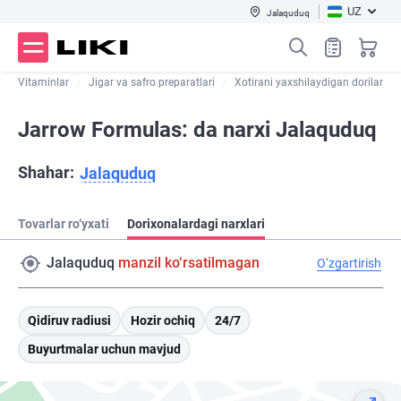
UZ
Jalaquduq
Vitaminlar
Jigar va safro preparatlari
Xotirani yaxshilaydigan dorilar
Jarrow Formulas: da narxi Jalaquduq
Shahar:
Jalaquduq
Tovarlar ro‘yxati
Dorixonalardagi narxlari
Jalaquduq
manzil ko‘rsatilmagan
O‘zgartirish
Qidiruv radiusi
Hozir ochiq
24/7
Buyurtmalar uchun mavjud