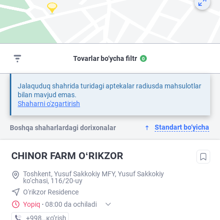
Tovarlar bo‘ycha filtr
0
Jalaquduq shahrida turidagi aptekalar radiusda mahsulotlar
bilan mavjud emas.
Shaharni o'zgartirish
Standart bo‘yicha
Boshqa shaharlardagi dorixonalar
CHINOR FARM OʻRIKZOR
Toshkent, Yusuf Sakkokiy MFY, Yusuf Sakkokiy
ko‘chasi, 116/20-uy
O'rikzor Residence
Yopiq
·
08:00 da ochiladi
+998 (77) XXX-XX-XX
кo’rish