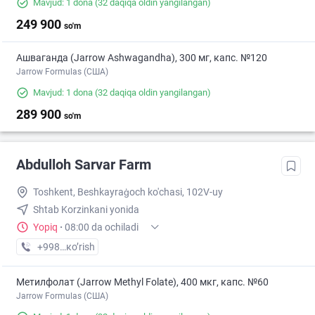
Mavjud: 1 dona
(32 daqiqa oldin yangilangan)
249 900
so'm
Ашваганда (Jarrow Ashwagandha), 300 мг, капс. №120
Jarrow Formulas (США)
Mavjud: 1 dona
(32 daqiqa oldin yangilangan)
289 900
so'm
Abdulloh Sarvar Farm
Toshkent, Beshkayraģoch ko'chasi, 102V-uy
Shtab Korzinkani yonida
Yopiq
·
08:00 da ochiladi
+998 (97) XXX-XX-XX
кo’rish
Метилфолат (Jarrow Methyl Folate), 400 мкг, капс. №60
Jarrow Formulas (США)