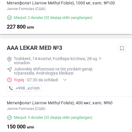
Метилфолат (Jarrow Methyl Folate), 1000 мг, капс. №100
Jarrow Formulas (США)
Mavjud: 2 donalar
(32 daqiqa oldin yangilangan)
227 800
so'm
AAA LEKAR MED №3
Toshkent, 14-kvartal, Foziltepa ko‘chasi, 28-uy, 1-
xonadon
Jukovskiy shifoxonasi va tez yordam garaji
ro'parasida, Andrologiya klinikasi
Yopiq
·
07:30 da ochiladi
+998 (97) XXX-XX-XX
кo’rish
Метилфолат (Jarrow Methyl Folate), 400 мкг, капс. №60
Jarrow Formulas (США)
Mavjud: 3 donalar
(32 daqiqa oldin yangilangan)
150 000
so'm