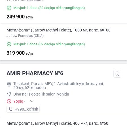
Mavjud: 1 dona
(32 daqiqa oldin yangilangan)
249 900
so'm
Метилфолат (Jarrow Methyl Folate), 1000 мг, капс. №100
Jarrow Formulas (США)
Mavjud: 1 dona
(32 daqiqa oldin yangilangan)
319 900
so'm
AMIR PHARMACY №6
Toshkent, Parvoz MFY, 1-Aviastroiteley mikrorayoni,
20-uy, 62-xonadon
Dina nails go‘zallik saloni yonida
Yopiq
·
+998 (77) XXX-XX-XX
кo’rish
Метилфолат (Jarrow Methyl Folate), 400 мкг, капс. №60