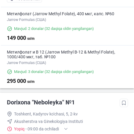
Метилфолат (Jarrow Methyl Folate), 400 мкг, капс. №60
Jarrow Formulas (США)
Mavjud: 2 donalar
(32 daqiqa oldin yangilangan)
149 000
so'm
Метилфолат и В 12 (Jarrow Methyl B-12 & Methyl Folate),
1000/400 мкг, таб. №100
Jarrow Formulas (США)
Mavjud: 3 donalar
(32 daqiqa oldin yangilangan)
295 000
so'm
Dorixona "Neboleyka" №1
Toshkent, Kadyrov ko'chasi, 5, 2-kv
Akusherstva va Ginekologiya Instituti
Yopiq
·
09:00 da ochiladi