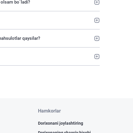
b olsam bo`ladi?
mahsulotlar qaysilar?
Hamkorlar
Dorixonani joylashtiring
Dorixonaning shaxsiy hisobi