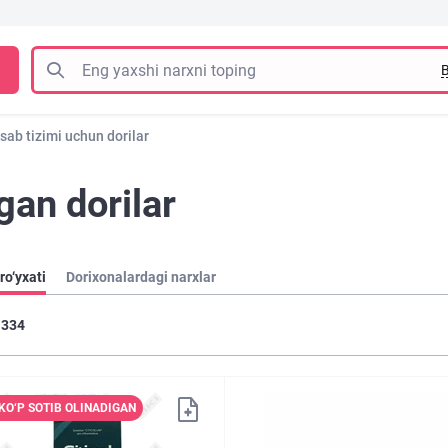
B
sab tizimi uchun dorilar
gan dorilar
ro‘yxati
Dorixonalardagi narxlar
334
KO‘P SOTIB OLINADIGAN