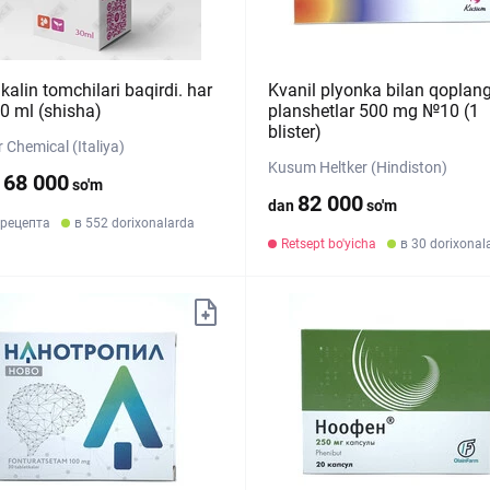
ikalin tomchilari baqirdi. har
Kvanil plyonka bilan qoplan
30 ml (shisha)
planshetlar 500 mg №10 (1
blister)
r Chemical (Italiya)
Kusum Heltker (Hindiston)
168 000
so'm
82 000
dan
so'm
 рецепта
в 552 dorixonalarda
Retsept bo'yicha
в 30 dorixonal