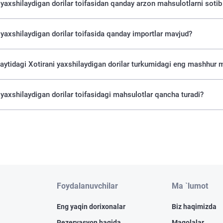
 yaxshilaydigan dorilar toifasidan qanday arzon mahsulotlarni soti
 yaxshilaydigan dorilar toifasida qanday importlar mavjud?
saytidagi Xotirani yaxshilaydigan dorilar turkumidagi eng mashhur 
 yaxshilaydigan dorilar toifasidagi mahsulotlar qancha turadi?
Foydalanuvchilar
Ma `lumot
Eng yaqin dorixonalar
Biz haqimizda
Rezervasyon haqida
Maqolalar