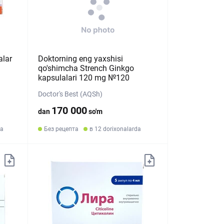
alar
Doktorning eng yaxshisi
qo'shimcha Strench Ginkgo
kapsulalari 120 mg №120
Doctor's Best (AQSh)
170 000
dan
so'm
da
Без рецепта
в 12 dorixonalarda