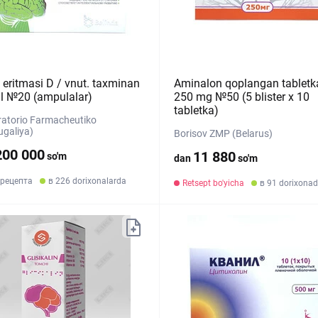
 eritmasi D / vnut. taxminan
Aminalon qoplangan tabletk
l №20 (ampulalar)
250 mg №50 (5 blister х 10
tabletka)
atorio Farmacheutiko
ugaliya)
Borisov ZMP (Belarus)
200 000
11 880
so'm
dan
so'm
 рецепта
в 226 dorixonalarda
Retsept bo'yicha
в 91 dorixona