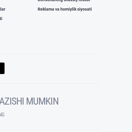
lar
Reklama va homiylik siyosati
ti
KAZISHI MUMKIN
NG