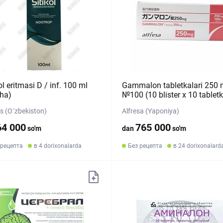
ol eritmasi D / inf. 100 ml
Gammalon tabletkalari 250
sha)
№100 (10 blister х 10 tablet
s (O`zbekiston)
Alfresa (Yaponiya)
64 000
765 000
so'm
dan
so'm
 рецепта
в 4 dorixonalarda
Без рецепта
в 24 dorixonalard