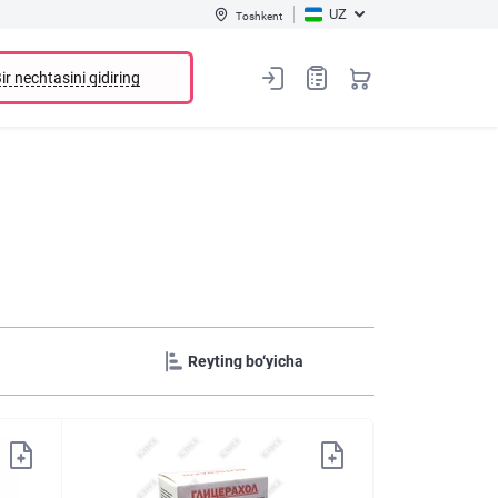
UZ
Toshkent
ir nechtasini qidiring