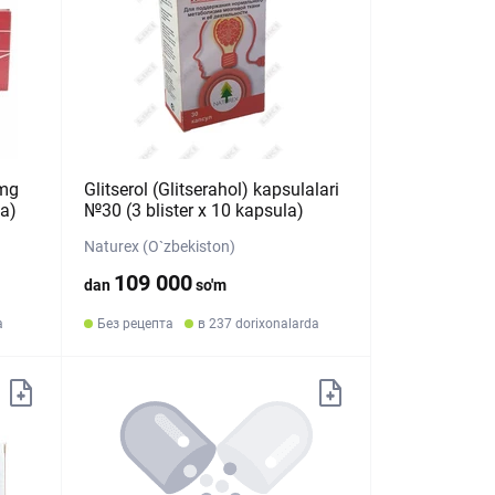
 mg
Glitserol (Glitserahol) kapsulalari
ka)
№30 (3 blister х 10 kapsula)
Naturex (O`zbekiston)
109 000
dan
so'm
a
Без рецепта
в 237 dorixonalarda