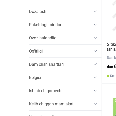
Dozalash
Paketdagi miqdor
Ovoz balandligi
Sitik
(shi
Og'irligi
Radik
Dam olish shartlari
dan
Без
Belgisi
Ishlab chiqaruvchi
Kelib chiqqan mamlakati