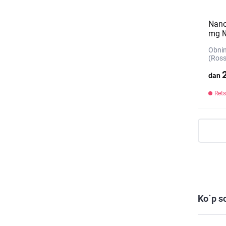
Nano
mg №
Obni
(Ross
dan
Rets
Ko`p s