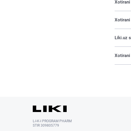
Xotirani
Xotirani
Liki.uz 
Xotirani
L-I-K-I PROGRAM PHARM
STIR 309805779