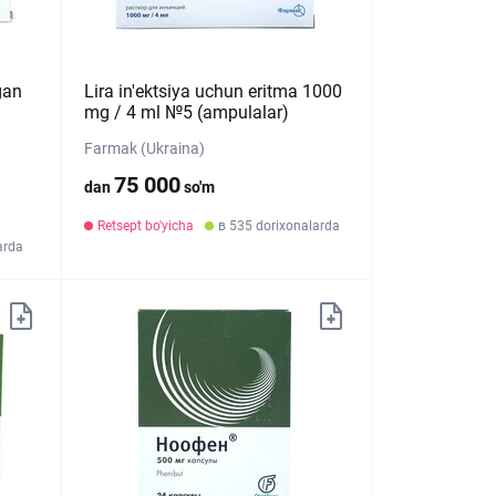
gan
Lira in'ektsiya uchun eritma 1000
mg / 4 ml №5 (ampulalar)
Farmak (Ukraina)
75 000
dan
so'm
Retsept bo'yicha
в 535 dorixonalarda
arda