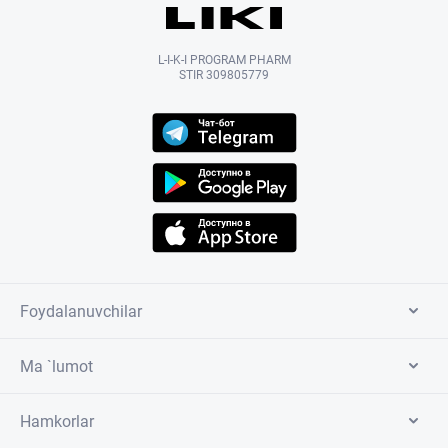
L-I-K-I PROGRAM PHARM
STIR 309805779
Foydalanuvchilar
Ma `lumot
Hamkorlar