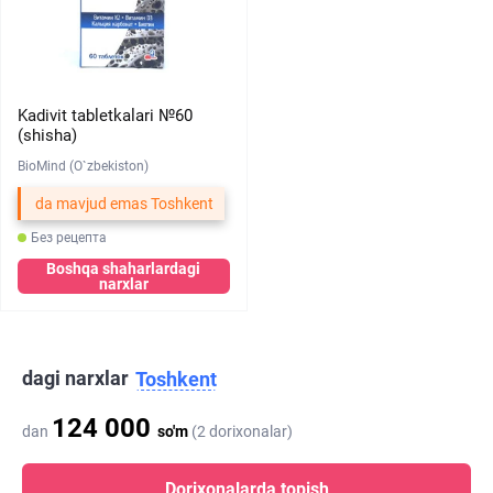
Kadivit tabletkalari №60
(shisha)
BioMind (O`zbekiston)
da mavjud emas Toshkent
Без рецепта
Boshqa shaharlardagi
narxlar
dagi narxlar
Toshkent
124 000
dan
so'm
(2 dorixonalar)
Dorixonalarda topish