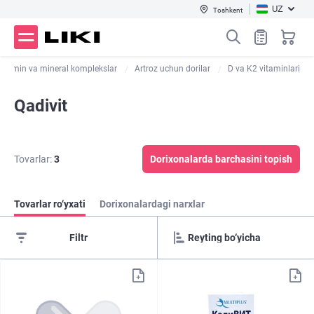
UZ
Toshkent
Vitamin va mineral komplekslar
Artroz uchun dorilar
D va K2 vitaminlari
Qadivit
Tovarlar:
3
Dorixonalarda barchasini topish
Tovarlar ro‘yxati
Dorixonalardagi narxlar
Filtr