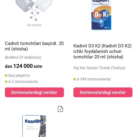
Cadivit tomchilari baqirdi. 20
Kadivit D3 K2 (Kadivit D3 K2)
ml (shisha)
ichki foydalanish uchun
tomchilar 20 ml (shisha)
BioMind (O`zbekiston)
124 000
dan
so'm
Alg Ilac Sanayi Ticaret (Turkiya)
Без рецепта
в 549 dorixonalarda
в 2 dorixonalarda
Dorixonalardagi narxlar
Dorixonalardagi narxlar