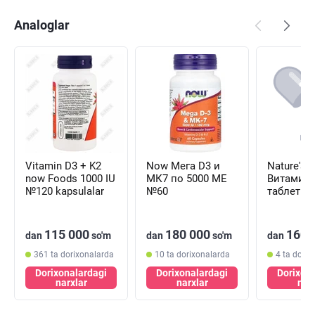
Analoglar
Vitamin D3 + K2
Now Мега D3 и
Nature's P
now Foods 1000 IU
МК7 по 5000 МЕ
Витамин 
№120 kapsulalar
№60
таблетки
(флакон)
115 000
180 000
160 
dan
so'm
dan
so'm
dan
361 ta dorixonalarda
10 ta dorixonalarda
4 ta dorix
Dorixonalardagi
Dorixonalardagi
Dorixon
narxlar
narxlar
nar