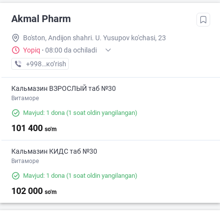
Akmal Pharm
Bo'ston, Andijon shahri. U. Yusupov ko'chasi, 23
Yopiq
·
08:00 da ochiladi
+998 (90) XXX-XX-XX
кo’rish
Кальмазин ВЗРОСЛЫЙ таб №30
Витаморе
Mavjud: 1 dona
(1 soat oldin yangilangan)
101 400
so'm
Кальмазин КИДС таб №30
Витаморе
Mavjud: 1 dona
(1 soat oldin yangilangan)
102 000
so'm