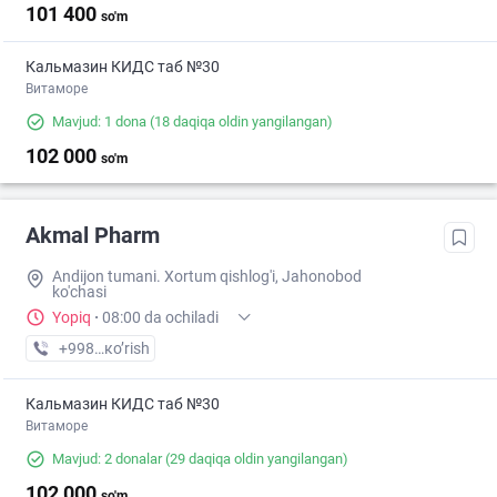
101 400
so'm
Кальмазин КИДС таб №30
Витаморе
Mavjud: 1 dona
(18 daqiqa oldin yangilangan)
102 000
so'm
Akmal Pharm
Andijon tumani. Xortum qishlog'i, Jahonobod
ko'chasi
Yopiq
·
08:00 da ochiladi
+998 (91) XXX-XX-XX
кo’rish
Кальмазин КИДС таб №30
Витаморе
Mavjud: 2 donalar
(29 daqiqa oldin yangilangan)
102 000
so'm