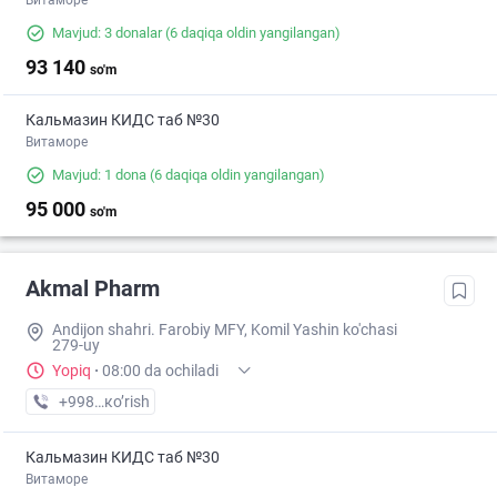
Витаморе
Mavjud: 3 donalar
(6 daqiqa oldin yangilangan)
93 140
so'm
Кальмазин КИДС таб №30
Витаморе
Mavjud: 1 dona
(6 daqiqa oldin yangilangan)
95 000
so'm
Akmal Pharm
Andijon shahri. Farobiy MFY, Komil Yashin ko'chasi
279-uy
Yopiq
·
08:00 da ochiladi
+998 (90) XXX-XX-XX
кo’rish
Кальмазин КИДС таб №30
Витаморе