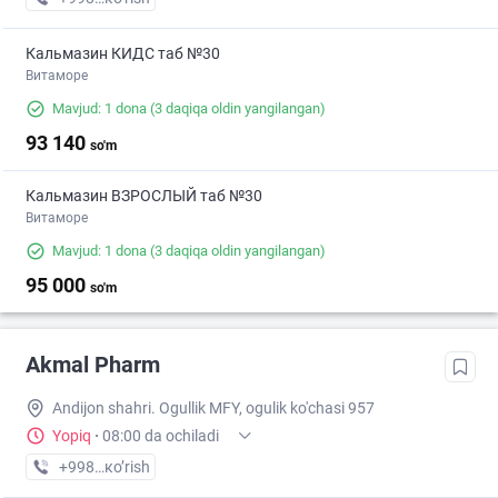
Кальмазин КИДС таб №30
Витаморе
Mavjud: 1 dona
(3 daqiqa oldin yangilangan)
93 140
so'm
Кальмазин ВЗРОСЛЫЙ таб №30
Витаморе
Mavjud: 1 dona
(3 daqiqa oldin yangilangan)
95 000
so'm
Akmal Pharm
Andijon shahri. Ogullik MFY, ogulik ko'chasi 957
Yopiq
·
08:00 da ochiladi
+998 (91) XXX-XX-XX
кo’rish