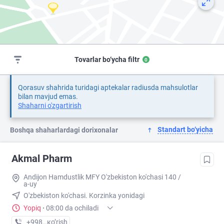
Tovarlar bo‘ycha filtr
0
Qorasuv shahrida turidagi aptekalar radiusda mahsulotlar
bilan mavjud emas.
Shaharni o'zgartirish
Standart bo‘yicha
Boshqa shaharlardagi dorixonalar
Akmal Pharm
Andijon Hamdustlik MFY O'zbekiston ko'chasi 140 /
a-uy
O'zbekiston ko'chasi. Korzinka yonidagi
Yopiq
·
08:00 da ochiladi
+998 (90) XXX-XX-XX
кo’rish