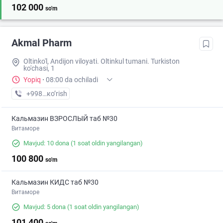
102 000
so'm
Akmal Pharm
Oltinko'l, Andijon viloyati. Oltinkul tumani. Turkiston
ko'chasi, 1
Yopiq
·
08:00 da ochiladi
+998 (90) XXX-XX-XX
кo’rish
Кальмазин ВЗРОСЛЫЙ таб №30
Витаморе
Mavjud: 10 dona
(1 soat oldin yangilangan)
100 800
so'm
Кальмазин КИДС таб №30
Витаморе
Mavjud: 5 dona
(1 soat oldin yangilangan)
101 400