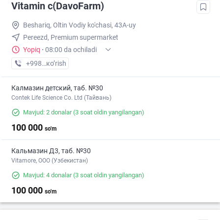
Vitamin c(DavoFarm)
Beshariq, Oltin Vodiy ko'chasi, 43A-uy
Pereezd, Premium supermarket
Yopiq
·
08:00 da ochiladi
+998 (88) XXX-XX-XX
кo’rish
Калмазин детский, таб. №30
Contek Life Science Co. Ltd (Тайвань)
Mavjud: 2 donalar
(3 soat oldin yangilangan)
100 000
so'm
Кальмазин Д3, таб. №30
Vitamore, OOO (Узбекистан)
Mavjud: 4 donalar
(3 soat oldin yangilangan)
100 000
so'm