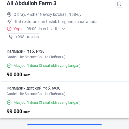
Ali Abdulloh Farm 3
Qibray, Alisher Navoiy ko‘chasi, 168-uy
Iffat restoranidan tushib borganda chorrahada
Yopiq
·
08:00 da ochiladi
+998 (93) XXX-XX-XX
кo’rish
Калмазин, таб. №30
Contek Life Science Co. Ltd (Тайвань)
Mavjud: 1 dona
(3 soat oldin yangilangan)
90 000
so'm
Калмазин детский, таб. №30
Contek Life Science Co. Ltd (Тайвань)
Mavjud: 1 dona
(3 soat oldin yangilangan)
99 000
so'm