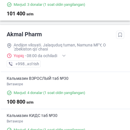
Mavjud: 3 donalar
(1 soat oldin yangilangan)
101 400
so'm
Akmal Pharm
Andijon viloyati. Jalaquduq tuman, Namuna MFY, O
'zbekiston qo' chasi
Yopiq
·
08:00 da ochiladi
+998 (90) XXX-XX-XX
кo’rish
Кальмазин ВЗРОСЛЫЙ таб №30
Витаморе
Mavjud: 4 donalar
(1 soat oldin yangilangan)
100 800
so'm
Кальмазин КИДС таб №30
Витаморе
Mavjud: 4 donalar
(1 soat oldin yangilangan)