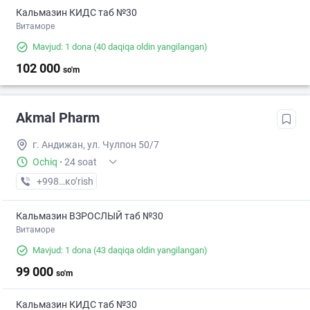
Кальмазин КИДС таб №30
Витаморе
Mavjud: 1 dona
(40 daqiqa oldin yangilangan)
102 000
so'm
Akmal Pharm
г. Андижан, ул. Чулпон 50/7
Ochiq
·
24 soat
+998 (91) XXX-XX-XX
кo’rish
Кальмазин ВЗРОСЛЫЙ таб №30
Витаморе
Mavjud: 1 dona
(43 daqiqa oldin yangilangan)
99 000
so'm
Кальмазин КИДС таб №30