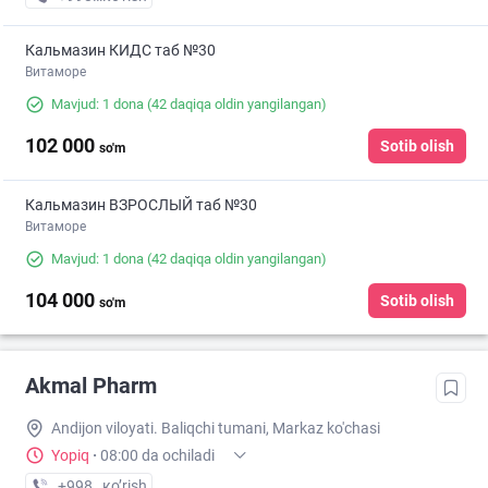
Кальмазин КИДС таб №30
Витаморе
Mavjud: 1 dona
(42 daqiqa oldin yangilangan)
102 000
Sotib olish
so'm
Кальмазин ВЗРОСЛЫЙ таб №30
Витаморе
Mavjud: 1 dona
(42 daqiqa oldin yangilangan)
104 000
Sotib olish
so'm
Akmal Pharm
Andijon viloyati. Baliqchi tumani, Markaz ko'chasi
Yopiq
·
08:00 da ochiladi
+998 (91) XXX-XX-XX
кo’rish