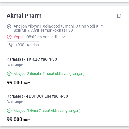
Akmal Pharm
Andijon viloyati. Xo'jaobod tumani, Oltinn Vodi KFY,
Solli MFY, Amir Temur ko'chasi, 39
Yopiq
·
08:00 da ochiladi
+998 (90) XXX-XX-XX
кo’rish
Кальмазин КИДС таб №30
Витаморе
Mavjud: 2 donalar
(1 soat oldin yangilangan)
99 000
so'm
Кальмазин ВЗРОСЛЫЙ таб №30
Витаморе
Mavjud: 1 dona
(1 soat oldin yangilangan)
99 000
so'm