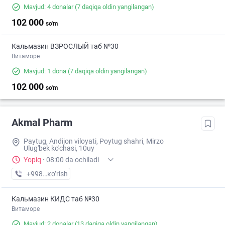
Mavjud: 4 donalar
(7 daqiqa oldin yangilangan)
102 000
so'm
Кальмазин ВЗРОСЛЫЙ таб №30
Витаморе
Mavjud: 1 dona
(7 daqiqa oldin yangilangan)
102 000
so'm
Akmal Pharm
Paytug, Andijon viloyati, Poytug shahri, Mirzo
Ulug'bek ko'chasi, 10uy
Yopiq
·
08:00 da ochiladi
+998 (90) XXX-XX-XX
кo’rish
Кальмазин КИДС таб №30
Витаморе
Mavjud: 2 donalar
(13 daqiqa oldin yangilangan)