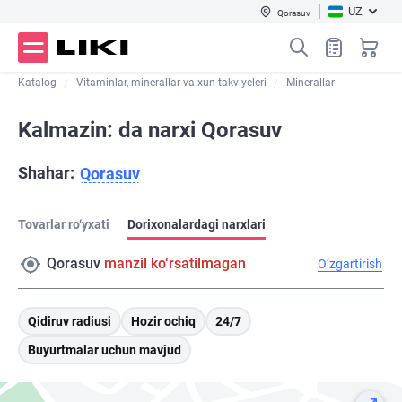
UZ
Qorasuv
Katalog
Vitaminlar, minerallar va xun takviyeleri
Minerallar
Kalmazin: da narxi Qorasuv
Shahar:
Qorasuv
Tovarlar ro‘yxati
Dorixonalardagi narxlari
Qorasuv
manzil ko‘rsatilmagan
O‘zgartirish
Qidiruv radiusi
Hozir ochiq
24/7
Buyurtmalar uchun mavjud