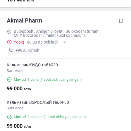
so'm
Akmal Pharm
Buloqboshi, Andijon viloyati. Bulokboshi tumani,
MFY Bozorboshi, mehri kulol ko'chasi, 10
Yopiq
·
08:00 da ochiladi
+998 (88) XXX-XX-XX
кo’rish
Кальмазин КИДС таб №30
Витаморе
Mavjud: 1 dona
(1 soat oldin yangilangan)
99 000
so'm
Кальмазин ВЗРОСЛЫЙ таб №30
Витаморе
Mavjud: 2 donalar
(1 soat oldin yangilangan)
99 000
so'm