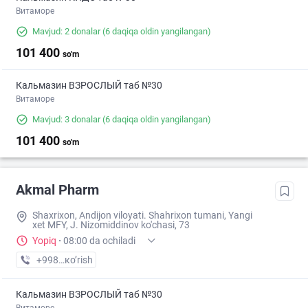
Витаморе
Mavjud: 2 donalar
(6 daqiqa oldin yangilangan)
101 400
so'm
Кальмазин ВЗРОСЛЫЙ таб №30
Витаморе
Mavjud: 3 donalar
(6 daqiqa oldin yangilangan)
101 400
so'm
Akmal Pharm
Shaxrixon, Andijon viloyati. Shahrixon tumani, Yangi
xet MFY, J. Nizomiddinov ko'chasi, 73
Yopiq
·
08:00 da ochiladi
+998 (90) XXX-XX-XX
кo’rish
Кальмазин ВЗРОСЛЫЙ таб №30