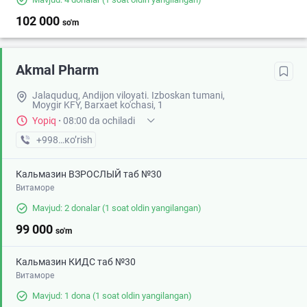
102 000
so'm
Akmal Pharm
Jalaquduq, Andijon viloyati. Izboskan tumani,
Moygir KFY, Barxaet ko'chasi, 1
Yopiq
·
08:00 da ochiladi
+998 (90) XXX-XX-XX
кo’rish
Кальмазин ВЗРОСЛЫЙ таб №30
Витаморе
Mavjud: 2 donalar
(1 soat oldin yangilangan)
99 000
so'm
Кальмазин КИДС таб №30
Витаморе
Mavjud: 1 dona
(1 soat oldin yangilangan)