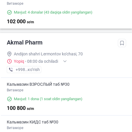
Витаморе
Mavjud: 4 donalar
(43 daqiqa oldin yangilangan)
102 000
so'm
Akmal Pharm
Andijon shahri Lermontov ko'chasi, 70
Yopiq
·
08:00 da ochiladi
+998 (90) XXX-XX-XX
кo’rish
Кальмазин ВЗРОСЛЫЙ таб №30
Витаморе
Mavjud: 1 dona
(1 soat oldin yangilangan)
100 800
so'm
Кальмазин КИДС таб №30
Витаморе