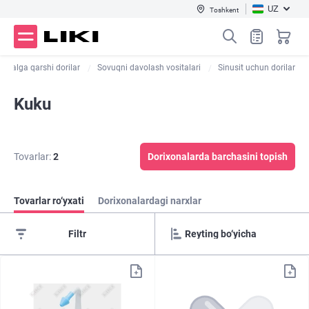
UZ
Toshkent
Yo'talga qarshi dorilar
Sovuqni davolash vositalari
Sinusit uchun dorilar
Kuku
Tovarlar:
2
Dorixonalarda barchasini topish
Tovarlar ro‘yxati
Dorixonalardagi narxlar
Filtr