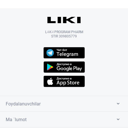
L-I-K-I PROGRAM PHARM
STIR 309805779
Foydalanuvchilar
Ma `lumot