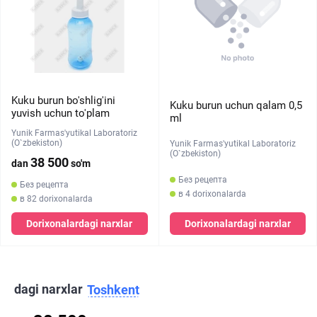
Kuku burun bo'shlig'ini
Kuku burun uchun qalam 0,5
yuvish uchun to'plam
ml
Yunik Farmas'yutikal Laboratoriz
(O`zbekiston)
Yunik Farmas'yutikal Laboratoriz
(O`zbekiston)
38 500
dan
so'm
Без рецепта
Без рецепта
в 4 dorixonalarda
в 82 dorixonalarda
Dorixonalardagi narxlar
Dorixonalardagi narxlar
dagi narxlar
Toshkent