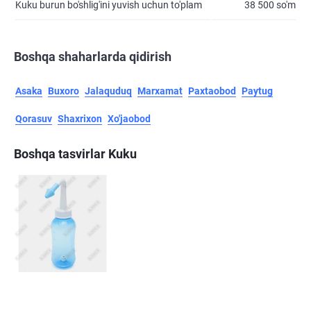
Kuku burun bo'shlig'ini yuvish uchun to'plam
38 500 so'm
Boshqa shaharlarda qidirish
Asaka
Buxoro
Jalaquduq
Marxamat
Paxtaobod
Paytug
Qorasuv
Shaxrixon
Xo'jaobod
Boshqa tasvirlar Kuku