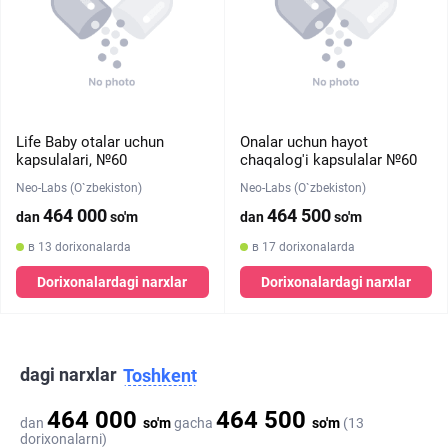
Life Baby otalar uchun
Onalar uchun hayot
kapsulalari, №60
chaqalog'i kapsulalar №60
Neo-Labs (O`zbekiston)
Neo-Labs (O`zbekiston)
464 000
464 500
dan
so'm
dan
so'm
в 13 dorixonalarda
в 17 dorixonalarda
Dorixonalardagi narxlar
Dorixonalardagi narxlar
dagi narxlar
Toshkent
464 000
464 500
dan
so'm
gacha
so'm
(13
dorixonalarni)