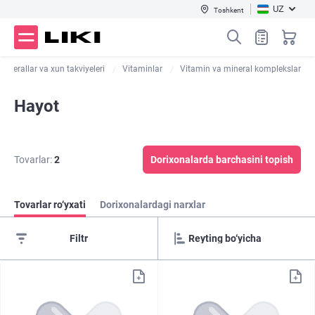
UZ
Toshkent
minerallar va xun takviyeleri
Vitaminlar
Vitamin va mineral komplekslar
Hayot
Tovarlar:
2
Dorixonalarda barchasini topish
Tovarlar ro‘yxati
Dorixonalardagi narxlar
Filtr