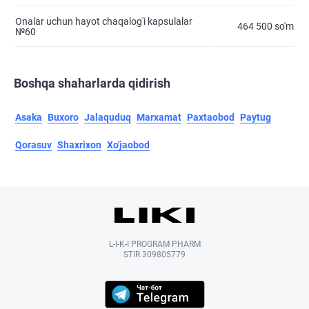
Onalar uchun hayot chaqalog'i kapsulalar
464 500 so'm
№60
Boshqa shaharlarda qidirish
Asaka
Buxoro
Jalaquduq
Marxamat
Paxtaobod
Paytug
Qorasuv
Shaxrixon
Xo'jaobod
L-I-K-I PROGRAM PHARM
STIR 309805779