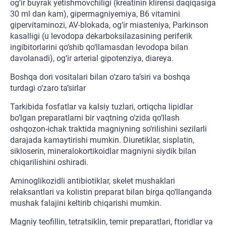
og‘ir buyrak yetishmovchiligi (kreatinin klirensi daqiqasiga
30 ml dan kam), gipermagniyemiya, B6 vitamini
gipervitaminozi, AV-blokada, og‘ir miasteniya, Parkinson
kasalligi (u levodopa dekarboksilazasining periferik
ingibitorlarini qo‘shib qo‘llamasdan levodopa bilan
davolanadi), og‘ir arterial gipotenziya, diareya.
Boshqa dori vositalari bilan o‘zaro ta’siri va boshqa
turdagi o‘zaro ta’sirlar
Tarkibida fosfatlar va kalsiy tuzlari, ortiqcha lipidlar
bo‘lgan preparatlarni bir vaqtning o‘zida qo‘llash
oshqozon-ichak traktida magniyning so‘rilishini sezilarli
darajada kamaytirishi mumkin. Diuretiklar, sisplatin,
sikloserin, mineralokortikoidlar magniyni siydik bilan
chiqarilishini oshiradi.
Aminoglikozidli antibiotiklar, skelet mushaklari
relaksantlari va kolistin preparat bilan birga qo‘llanganda
mushak falajini keltirib chiqarishi mumkin.
Magniy teofillin, tetratsiklin, temir preparatlari, ftoridlar va