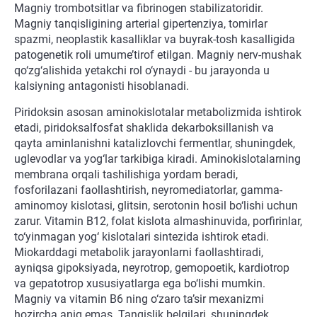
Magniy trombotsitlar va fibrinogen stabilizatoridir.
Magniy tanqisligining arterial gipertenziya, tomirlar
spazmi, neoplastik kasalliklar va buyrak-tosh kasalligida
patogenetik roli umume’tirof etilgan. Magniy nerv-mushak
qo‘zg‘alishida yetakchi rol o‘ynaydi - bu jarayonda u
kalsiyning antagonisti hisoblanadi.
Piridoksin asosan aminokislotalar metabolizmida ishtirok
etadi, piridoksalfosfat shaklida dekarboksillanish va
qayta aminlanishni katalizlovchi fermentlar, shuningdek,
uglevodlar va yog‘lar tarkibiga kiradi. Aminokislotalarning
membrana orqali tashilishiga yordam beradi,
fosforilazani faollashtirish, neyromediatorlar, gamma-
aminomoy kislotasi, glitsin, serotonin hosil bo‘lishi uchun
zarur. Vitamin B12, folat kislota almashinuvida, porfirinlar,
to‘yinmagan yog‘ kislotalari sintezida ishtirok etadi.
Miokarddagi metabolik jarayonlarni faollashtiradi,
ayniqsa gipoksiyada, neyrotrop, gemopoetik, kardiotrop
va gepatotrop xususiyatlarga ega bo‘lishi mumkin.
Magniy va vitamin B6 ning o‘zaro ta’sir mexanizmi
hozircha aniq emas. Tanqislik belgilari, shuningdek,