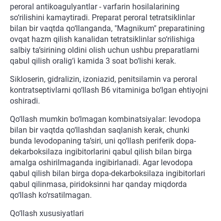
peroral antikoagulyantlar - varfarin hosilalarining
so‘rilishini kamaytiradi. Preparat peroral tetratsiklinlar
bilan bir vaqtda qo‘llanganda, "Magnikum" preparatining
ovqat hazm qilish kanalidan tetratsiklinlar so‘rilishiga
salbiy ta’sirining oldini olish uchun ushbu preparatlarni
qabul qilish oralig‘i kamida 3 soat bo‘lishi kerak.
Sikloserin, gidralizin, izoniazid, penitsilamin va peroral
kontratseptivlarni qo‘llash B6 vitaminiga bo‘lgan ehtiyojni
oshiradi.
Qo‘llash mumkin bo‘lmagan kombinatsiyalar: levodopa
bilan bir vaqtda qo‘llashdan saqlanish kerak, chunki
bunda levodopaning ta’siri, uni qo‘llash periferik dopa-
dekarboksilaza ingibitorlarini qabul qilish bilan birga
amalga oshirilmaganda ingibirlanadi. Agar levodopa
qabul qilish bilan birga dopa-dekarboksilaza ingibitorlari
qabul qilinmasa, piridoksinni har qanday miqdorda
qo‘llash ko‘rsatilmagan.
Qo‘llash xususiyatlari