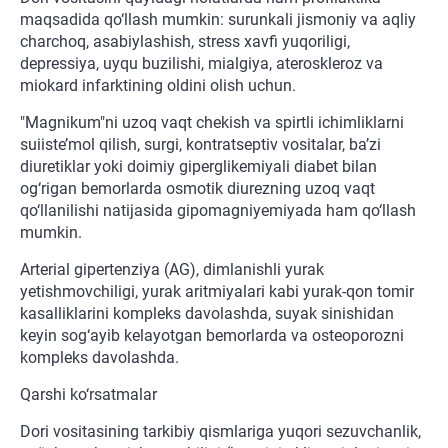
maqsadida qo‘llash mumkin: surunkali jismoniy va aqliy
charchoq, asabiylashish, stress xavfi yuqoriligi,
depressiya, uyqu buzilishi, mialgiya, ateroskleroz va
miokard infarktining oldini olish uchun.
"Magnikum"ni uzoq vaqt chekish va spirtli ichimliklarni
suiiste’mol qilish, surgi, kontratseptiv vositalar, ba’zi
diuretiklar yoki doimiy giperglikemiyali diabet bilan
og‘rigan bemorlarda osmotik diurezning uzoq vaqt
qo‘llanilishi natijasida gipomagniyemiyada ham qo‘llash
mumkin.
Arterial gipertenziya (AG), dimlanishli yurak
yetishmovchiligi, yurak aritmiyalari kabi yurak-qon tomir
kasalliklarini kompleks davolashda, suyak sinishidan
keyin sog‘ayib kelayotgan bemorlarda va osteoporozni
kompleks davolashda.
Qarshi ko‘rsatmalar
Dori vositasining tarkibiy qismlariga yuqori sezuvchanlik,