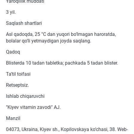
Yaroqlilik muddati
3 yil.
Saqlash shartlari
Asl qadoqda, 25 °C dan yuqori bo‘lmagan haroratda,
bolalar qo‘li yetmaydigan joyda saqlang.
Qadoq
Blisterda 10 tadan tabletka; pachkada 5 tadan blister.
Ta’til toifasi
Retseptsiz.
Ishlab chiqaruvchi
"Kiyev vitamin zavodi" AJ.
Manzil
04073, Ukraina, Kiyev sh., Kopilovskaya ko‘chasi, 38. Web-