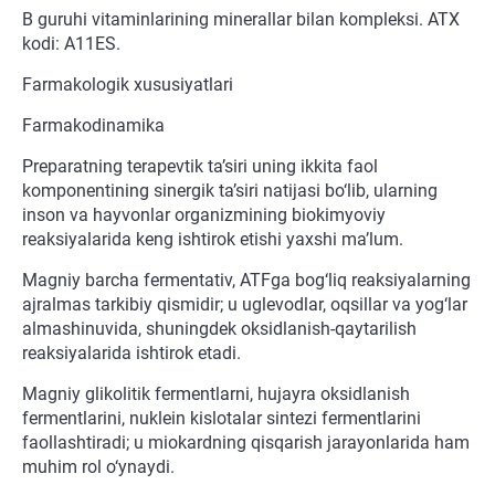
B guruhi vitaminlarining minerallar bilan kompleksi. ATX
kodi: A11ES.
Farmakologik xususiyatlari
Farmakodinamika
Preparatning terapevtik ta’siri uning ikkita faol
komponentining sinergik ta’siri natijasi bo‘lib, ularning
inson va hayvonlar organizmining biokimyoviy
reaksiyalarida keng ishtirok etishi yaxshi ma’lum.
Magniy barcha fermentativ, ATFga bog‘liq reaksiyalarning
ajralmas tarkibiy qismidir; u uglevodlar, oqsillar va yog‘lar
almashinuvida, shuningdek oksidlanish-qaytarilish
reaksiyalarida ishtirok etadi.
Magniy glikolitik fermentlarni, hujayra oksidlanish
fermentlarini, nuklein kislotalar sintezi fermentlarini
faollashtiradi; u miokardning qisqarish jarayonlarida ham
muhim rol o‘ynaydi.