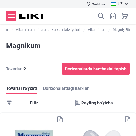
UZ
Toshkent
orilar
Vitaminlar, minerallar va xun takviyeleri
Vitaminlar
Magniy B6
Magnikum
Tovarlar:
2
Dorixonalarda barchasini topish
Tovarlar ro‘yxati
Dorixonalardagi narxlar
Filtr