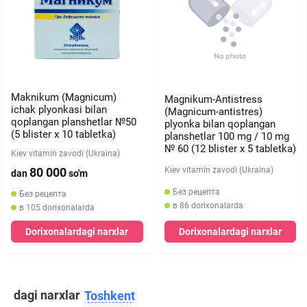
Maknikum (Magnicum)
Magnikum-Antistress
ichak plyonkasi bilan
(Magnicum-antistres)
qoplangan planshetlar №50
plyonka bilan qoplangan
(5 blister х 10 tabletka)
planshetlar 100 mg / 10 mg
№ 60 (12 blister х 5 tabletka)
Kiev vitamin zavodi (Ukraina)
Kiev vitamin zavodi (Ukraina)
80 000
dan
so'm
Без рецепта
Без рецепта
в 86 dorixonalarda
в 105 dorixonalarda
Dorixonalardagi narxlar
Dorixonalardagi narxlar
dagi narxlar
Toshkent