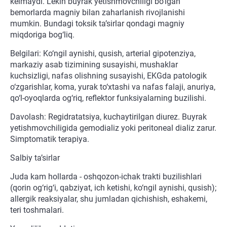
kelmaydi. Lekin buyrak yetishmovchiligi bo‘lgan
bemorlarda magniy bilan zaharlanish rivojlanishi
mumkin. Bundagi toksik ta’sirlar qondagi magniy
miqdoriga bog‘liq.
Belgilari: Ko‘ngil aynishi, qusish, arterial gipotenziya,
markaziy asab tizimining susayishi, mushaklar
kuchsizligi, nafas olishning susayishi, EKGda patologik
o‘zgarishlar, koma, yurak to‘xtashi va nafas falaji, anuriya,
qo‘l-oyoqlarda og‘riq, reflektor funksiyalarning buzilishi.
Davolash: Regidratatsiya, kuchaytirilgan diurez. Buyrak
yetishmovchiligida gemodializ yoki peritoneal dializ zarur.
Simptomatik terapiya.
Salbiy ta’sirlar
Juda kam hollarda - oshqozon-ichak trakti buzilishlari
(qorin og‘rig‘i, qabziyat, ich ketishi, ko‘ngil aynishi, qusish);
allergik reaksiyalar, shu jumladan qichishish, eshakemi,
teri toshmalari.