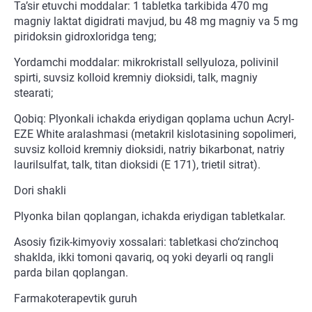
Ta’sir etuvchi moddalar: 1 tabletka tarkibida 470 mg
magniy laktat digidrati mavjud, bu 48 mg magniy va 5 mg
piridoksin gidroxloridga teng;
Yordamchi moddalar: mikrokristall sellyuloza, polivinil
spirti, suvsiz kolloid kremniy dioksidi, talk, magniy
stearati;
Qobiq: Plyonkali ichakda eriydigan qoplama uchun Acryl-
EZE White aralashmasi (metakril kislotasining sopolimeri,
suvsiz kolloid kremniy dioksidi, natriy bikarbonat, natriy
laurilsulfat, talk, titan dioksidi (E 171), trietil sitrat).
Dori shakli
Plyonka bilan qoplangan, ichakda eriydigan tabletkalar.
Asosiy fizik-kimyoviy xossalari: tabletkasi cho‘zinchoq
shaklda, ikki tomoni qavariq, oq yoki deyarli oq rangli
parda bilan qoplangan.
Farmakoterapevtik guruh