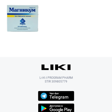
L-I-K-I PROGRAM PHARM
STIR 309805779