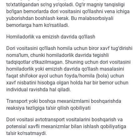
to‘xtatilgandan so‘ng yo‘qoladi. Og‘ir magniy tanqisligi
bo‘lgan bemorlarda dori vositasini qo‘llashni vena ichiga
yuborishdan boshlash kerak. Bu malabsorbsiyali
bemorlarga ham ko‘rsatiladi.
Homiladorlik va emizish davrida qo‘llash
Dori vositasini qo‘llash homila uchun biror xavf tug‘dirishi
noma’lum, chunki homiladorlik davrida tegishli
tadqiqotlar o‘tkazilmagan. Shuning uchun dori vositasini
homiladorlik yoki emizish davrida qo‘llash masalasini
faqat shifokor ayol uchun foyda/homila (bola) uchun
xavf nisbatini hisobga olgan holda har bir bemor uchun
individual ravishda hal qiladi.
Transport yoki boshqa mexanizmlarni boshqarishda
reaksiya tezligiga ta’sir qilish qobiliyati
Dori vositasi avtotransport vositalarini boshqarish va
potensial xavfli mexanizmlar bilan ishlash qobiliyatiga
ta’sir ko‘rsatmaydi.