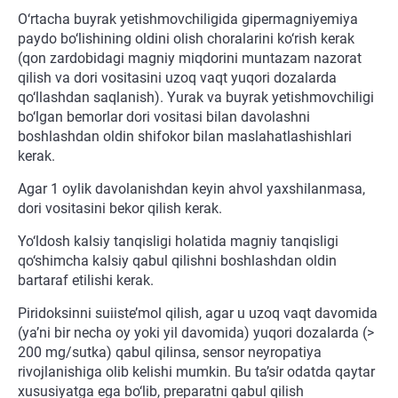
O‘rtacha buyrak yetishmovchiligida gipermagniyemiya
paydo bo‘lishining oldini olish choralarini ko‘rish kerak
(qon zardobidagi magniy miqdorini muntazam nazorat
qilish va dori vositasini uzoq vaqt yuqori dozalarda
qo‘llashdan saqlanish). Yurak va buyrak yetishmovchiligi
bo‘lgan bemorlar dori vositasi bilan davolashni
boshlashdan oldin shifokor bilan maslahatlashishlari
kerak.
Agar 1 oylik davolanishdan keyin ahvol yaxshilanmasa,
dori vositasini bekor qilish kerak.
Yo‘ldosh kalsiy tanqisligi holatida magniy tanqisligi
qo‘shimcha kalsiy qabul qilishni boshlashdan oldin
bartaraf etilishi kerak.
Piridoksinni suiiste’mol qilish, agar u uzoq vaqt davomida
(ya’ni bir necha oy yoki yil davomida) yuqori dozalarda (>
200 mg/sutka) qabul qilinsa, sensor neyropatiya
rivojlanishiga olib kelishi mumkin. Bu ta’sir odatda qaytar
xususiyatga ega bo‘lib, preparatni qabul qilish