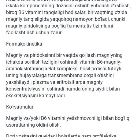
ikkala komponentning dozasini oshirib yuborish o‘xshash,
biroq B6 vitamini tanqisligi hodisalari bir vaqtning o‘zida
magniy tanqisligida yaqqolroq namoyon bo‘ladi, chunki
magniy piridoksinga bog‘liq fermentativ tizimlarni
faollashtirish uchun zarur.
Farmakokinetika
Magniy va piridoksinni bir vaqtda qo‘llash magniyning
ichakda so‘rilish tezligini oshiradi, vitamin B6-magniy-
aminokislotaning xelat kompleksi hosil bo‘lishi tufayli
uning hujayralarga transmembrana orqali o‘tishini
yaxshilaydi, plazma va eritrotsitlarda magniy
konsentratsiyasini oshiradi hamda uning siydik bilan
ekskretsiyasini kamaytiradi.
Ko‘rsatmalar
Magniy va/yoki B6 vitamini yetishmovchiligi bilan bog‘liq
asoratlarning oldini olish.
Dori vositasini quyidagi holatlarda ham profilaktika