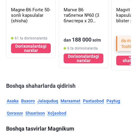
Magne-B6 Forte 50-
Магне B6
Magvit B
sonli kapsulalar
таблетки №60 (3
kapsulalar
(shisha)
блистера x 20
blister х 2
таблеток)
kapsula)
61 ta dorixonalarda
188 000
dan
so'm
da mavj
Dorixonalardagi
Toshken
6 ta dorixonalarda
narxlar
Dorixonalardagi
Bos
narxlar
shahar
nar
Boshqa shaharlarda qidirish
Asaka
Buxoro
Jalaquduq
Marxamat
Paxtaobod
Paytug
Qorasuv
Shaxrixon
Xo'jaobod
Boshqa tasvirlar Magnikum