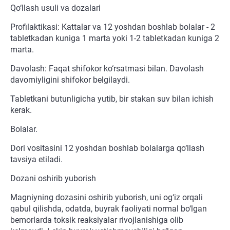
Qo‘llash usuli va dozalari
Profilaktikasi: Kattalar va 12 yoshdan boshlab bolalar - 2
tabletkadan kuniga 1 marta yoki 1-2 tabletkadan kuniga 2
marta.
Davolash: Faqat shifokor ko‘rsatmasi bilan. Davolash
davomiyligini shifokor belgilaydi.
Tabletkani butunligicha yutib, bir stakan suv bilan ichish
kerak.
Bolalar.
Dori vositasini 12 yoshdan boshlab bolalarga qo‘llash
tavsiya etiladi.
Dozani oshirib yuborish
Magniyning dozasini oshirib yuborish, uni og‘iz orqali
qabul qilishda, odatda, buyrak faoliyati normal bo‘lgan
bemorlarda toksik reaksiyalar rivojlanishiga olib