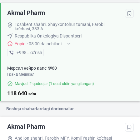
Akmal Pharm
Toshkent shahri. Shayxontohur tumani, Farobi
ko'chasi, 383 A
Respublika Onkologiya Dispantseri
Yopiq
·
08:00 da ochiladi
+998 (99) XXX-XX-XX
кo’rish
Мерсил нейро капс №60
Гранд Медикал
Mavjud: 2 qadoqlar
(1 soat oldin yangilangan)
118 640
so'm
Boshqa shaharlardagi dorixonalar
Akmal Pharm
Andijon shahri. Farobiy MFY, Komil Yashin ko'chasi