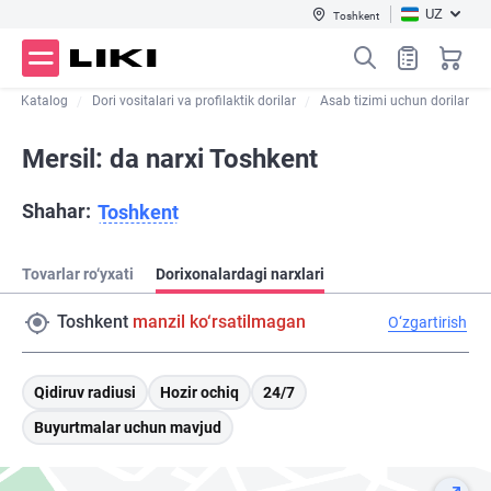
UZ
Toshkent
Katalog
Dori vositalari va profilaktik dorilar
Asab tizimi uchun dorilar
Mersil: da narxi Toshkent
Shahar:
Toshkent
Tovarlar ro‘yxati
Dorixonalardagi narxlari
Toshkent
manzil ko‘rsatilmagan
O‘zgartirish
Qidiruv radiusi
Hozir ochiq
24/7
Buyurtmalar uchun mavjud