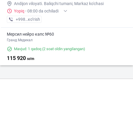
Andijon viloyati. Baliqchi tumani, Markaz ko'chasi
Yopiq
·
08:00 da ochiladi
+998 (91) XXX-XX-XX
кo’rish
Мерсил нейро капс №60
Гранд Медикал
Mavjud: 1 qadoq
(2 soat oldin yangilangan)
115 920
so'm