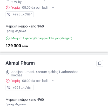
279-uy
Yopiq
·
08:00 da ochiladi
+998 (90) XXX-XX-XX
кo’rish
Мерсил нейро капс №60
Гранд Медикал
Mavjud: 1 qadoq
(5 daqiqa oldin yangilangan)
129 300
so'm
Akmal Pharm
Andijon tumani. Xortum qishlog'i, Jahonobod
ko'chasi
Yopiq
·
08:00 da ochiladi
+998 (91) XXX-XX-XX
кo’rish
Мерсил нейро капс №60
Гранд Медикал