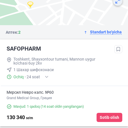
Standart bo‘yicha
Аптек:
2
SAFOPHARM
Toshkent, Shayxontour tumani, Mannon uygur
ko'chasi 6uy 2kv
1 Шахар шифохонаси
Ochiq
·
24 soat
Мерсил Невро капс. №60
Grand Medical Group, Греция
Mavjud: 1 qadoq
(14 soat oldin yangilangan)
130 340
Sotib olish
so'm