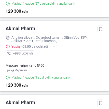
Mavjud: 1 qadoq
(27 daqiqa oldin yangilangan)
129 300
so'm
Akmal Pharm
Andijon viloyati. Xo'jaobod tumani, Oltinn Vodi KFY,
Solli MFY, Amir Temur ko'chasi, 39
Yopiq
·
08:00 da ochiladi
+998 (90) XXX-XX-XX
кo’rish
Мерсил нейро капс №60
Гранд Медикал
Mavjud: 1 qadoq
(1 soat oldin yangilangan)
129 300
so'm
Akmal Pharm