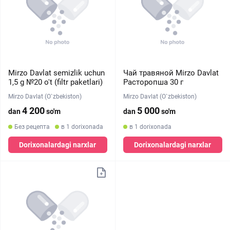
Mirzo Davlat semizlik uchun
Чай травяной Mirzo Davlat
1,5 g №20 o't (filtr paketlari)
Расторопша 30 г
Mirzo Davlat (O`zbekiston)
Mirzo Davlat (O`zbekiston)
4 200
5 000
dan
so'm
dan
so'm
Без рецепта
в 1 dorixonada
в 1 dorixonada
Dorixonalardagi narxlar
Dorixonalardagi narxlar