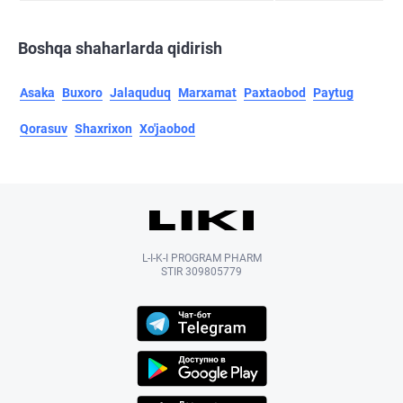
Boshqa shaharlarda qidirish
Asaka
Buxoro
Jalaquduq
Marxamat
Paxtaobod
Paytug
Qorasuv
Shaxrixon
Xo'jaobod
L-I-K-I PROGRAM PHARM
STIR 309805779