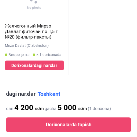
Желчегонный Мирзо
Давлат фиточай по 1,5 г
№20 (фильтр-пакеты)
Mirzo Davlat (O`zbekiston)
Без рецепта
в 1 dorixonada
Dorixonalardagi narxlar
dagi narxlar
Toshkent
4 200
5 000
dan
so'm
gacha
so'm
(1 dorixona)
Dorixonalarda topish