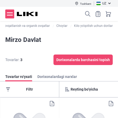
UZ
Toshkent
om ovqatlanish va organik ovqatlar
Choylar
Kilo yo'qotish uchun dorilar
Mirzo Davlat
Tovarlar:
3
Dorixonalarda barchasini topish
Tovarlar ro‘yxati
Dorixonalardagi narxlar
Filtr