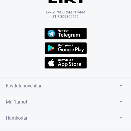
L-I-K-I PROGRAM PHARM
STIR 309805779
Foydalanuvchilar
Ma `lumot
Hamkorlar