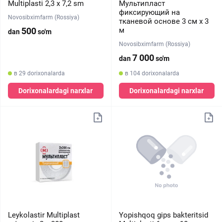
Multiplasti 2,3 х 7,2 sm
Мультипласт
фиксирующий на
Novosibximfarm (Rossiya)
тканевой основе 3 см х 3
500
м
dan
so'm
Novosibximfarm (Rossiya)
7 000
dan
so'm
в 29 dorixonalarda
в 104 dorixonalarda
Dorixonalardagi narxlar
Dorixonalardagi narxlar
Leykolastir Multiplast
Yopishqoq gips bakteritsid