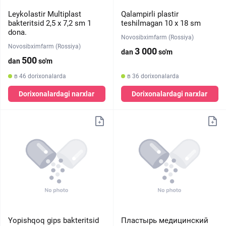
Leykolastir Multiplast
Qalampirli plastir
bakteritsid 2,5 х 7,2 sm 1
teshilmagan 10 х 18 sm
dona.
Novosibximfarm (Rossiya)
Novosibximfarm (Rossiya)
3 000
dan
so'm
500
dan
so'm
в 46 dorixonalarda
в 36 dorixonalarda
Dorixonalardagi narxlar
Dorixonalardagi narxlar
Yopishqoq gips bakteritsid
Пластырь медицинский