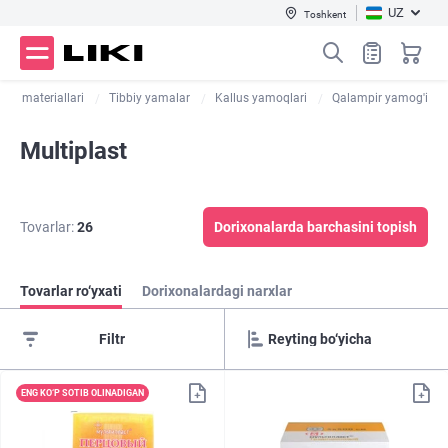
UZ
Toshkent
sh materiallari
Tibbiy yamalar
Kallus yamoqlari
Qalampir yamog'i
Multiplast
Tovarlar:
26
Dorixonalarda barchasini topish
Tovarlar ro‘yxati
Dorixonalardagi narxlar
Filtr
ENG KO‘P SOTIB OLINADIGAN