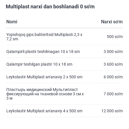
Multiplast narxi dan boshlanadi 0 so'm
Nomi
Narxi so'm
Yopishqoq gips bakteritsid Multiplasti 2,3 х
500 so'm
7,2 sm
Qalampirli plastir teshilmagan 10 х 18 sm
3 000 so'm
Qalampir teshilgan plastir 10 х 18 sm
3 600 so'm
Leykolastir Multiplast an'anaviy 2 х 500 sm
6 000 so'm
Пластырь медицинский Мультипласт
фиксирующий на тканевой основе 3 см х
7 000 so'm
3 м
Leykolastir Multiplast an'anaviy 4 х 500 sm
12 000 so'm