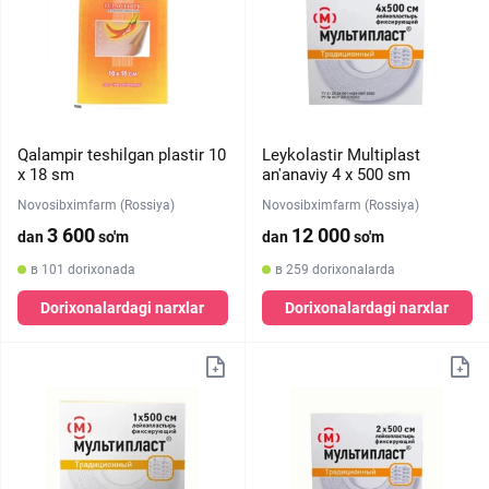
Qalampir teshilgan plastir 10
Leykolastir Multiplast
х 18 sm
an'anaviy 4 х 500 sm
Novosibximfarm (Rossiya)
Novosibximfarm (Rossiya)
3 600
12 000
dan
so'm
dan
so'm
в 101 dorixonada
в 259 dorixonalarda
Dorixonalardagi narxlar
Dorixonalardagi narxlar