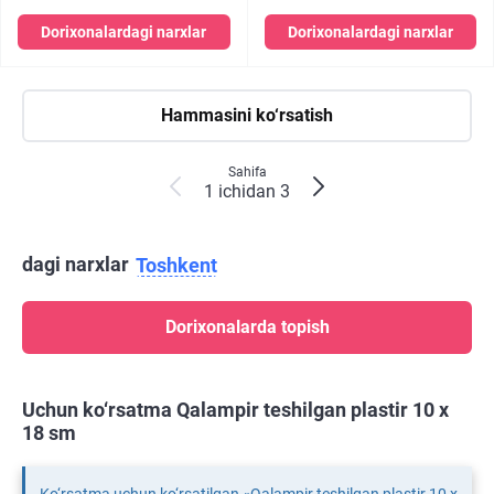
Dorixonalardagi narxlar
Dorixonalardagi narxlar
Hammasini ko‘rsatish
Sahifa
1 ichidan 3
dagi narxlar
Toshkent
Dorixonalarda topish
Uchun ko‘rsatma Qalampir teshilgan plastir 10 х
18 sm