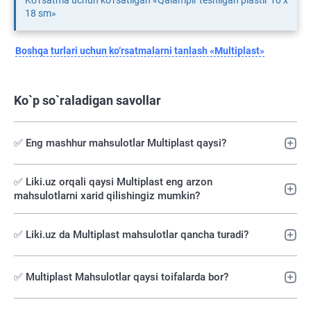
Ko‘rsatma uchun ko‘rsatilgan «Qalampir teshilgan plastir 10 х
18 sm»
Boshqa turlari uchun ko‘rsatmalarni tanlash «Multiplast»
Ko`p so`raladigan savollar
✅ Eng mashhur mahsulotlar Multiplast qaysi?
✅️ Liki.uz orqali qaysi Multiplast eng arzon
mahsulotlarni xarid qilishingiz mumkin?
✅ Liki.uz da Multiplast mahsulotlar qancha turadi?
✅ Multiplast Mahsulotlar qaysi toifalarda bor?