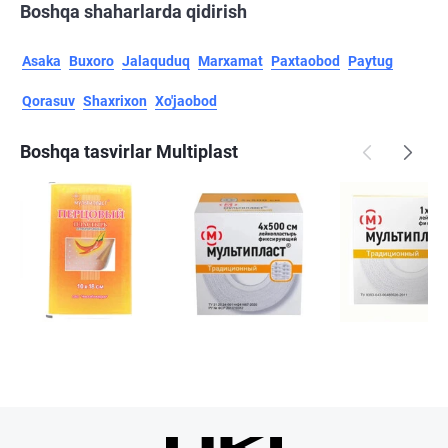
Boshqa shaharlarda qidirish
Asaka
Buxoro
Jalaquduq
Marxamat
Paxtaobod
Paytug
Qorasuv
Shaxrixon
Xo'jaobod
Boshqa tasvirlar Multiplast