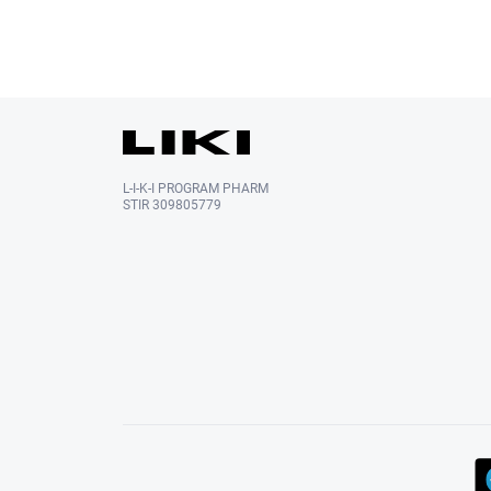
L-I-K-I PROGRAM PHARM
STIR 309805779