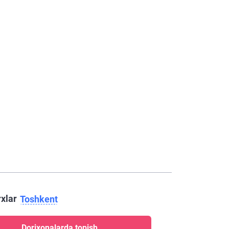
rxlar
Toshkent
Dorixonalarda topish