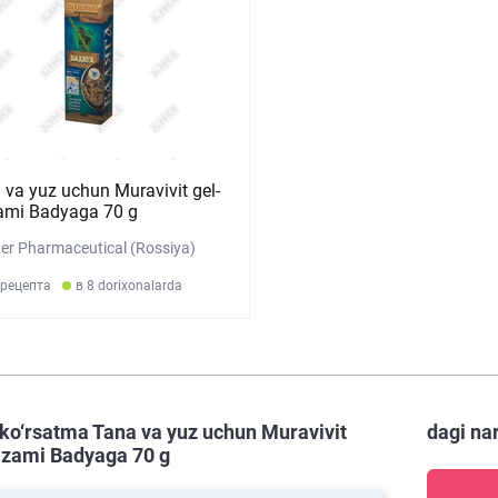
 va yuz uchun Muravivit gel-
ami Badyaga 70 g
er Pharmaceutical (Rossiya)
 рецепта
в 8 dorixonalarda
ko‘rsatma Tana va yuz uchun Muravivit
dagi na
lzami Badyaga 70 g