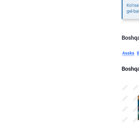
Ko‘rsa
gel-b
Boshqa
Asaka
Boshqa