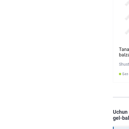
Tana
balz
Shust
Без
Uchun 
gel-ba