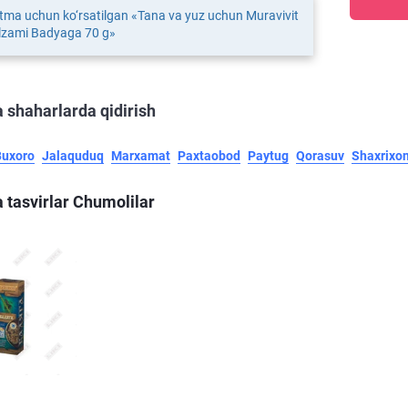
tma uchun ko‘rsatilgan «Tana va yuz uchun Muravivit
alzami Badyaga 70 g»
 shaharlarda qidirish
Buxoro
Jalaquduq
Marxamat
Paxtaobod
Paytug
Qorasuv
Shaxrixo
 tasvirlar Chumolilar