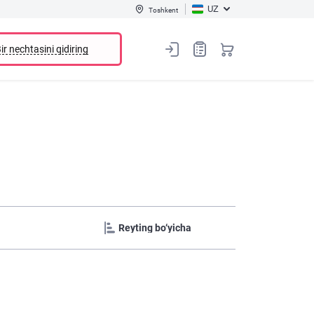
UZ
Toshkent
ir nechtasini qidiring