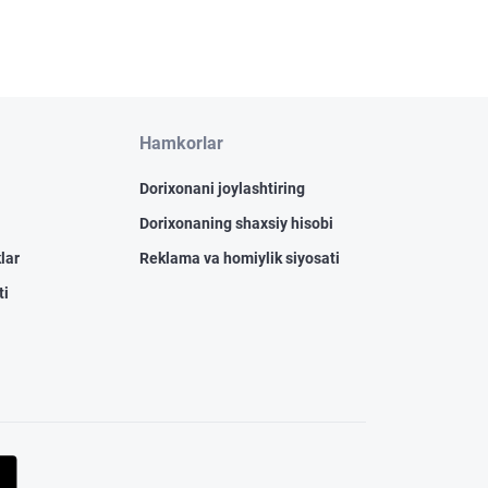
Hamkorlar
Dorixonani joylashtiring
Dorixonaning shaxsiy hisobi
lar
Reklama va homiylik siyosati
ti