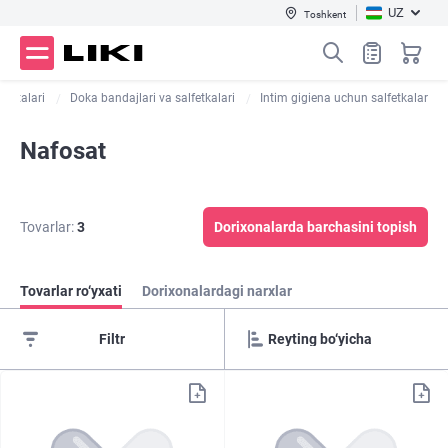
UZ
Toshkent
ositalari
Doka bandajlari va salfetkalari
Intim gigiena uchun salfetkalar
Nafosat
Tovarlar:
3
Dorixonalarda barchasini topish
Tovarlar ro‘yxati
Dorixonalardagi narxlar
Filtr