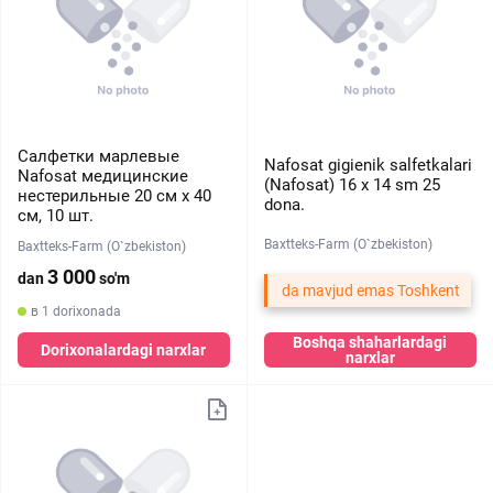
Салфетки марлевые
Nafosat gigienik salfetkalari
Nafosat медицинские
(Nafosat) 16 х 14 sm 25
нестерильные 20 см х 40
dona.
см, 10 шт.
Baxtteks-Farm (O`zbekiston)
Baxtteks-Farm (O`zbekiston)
3 000
dan
so'm
da mavjud emas Toshkent
в 1 dorixonada
Boshqa shaharlardagi
Dorixonalardagi narxlar
narxlar