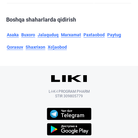
Boshqa shaharlarda qidirish
Asaka
Buxoro
Jalaquduq
Marxamat
Paxtaobod
Paytug
Qorasuv
Shaxrixon
Xo'jaobod
L-I-K-I PROGRAM PHARM
STIR 309805779