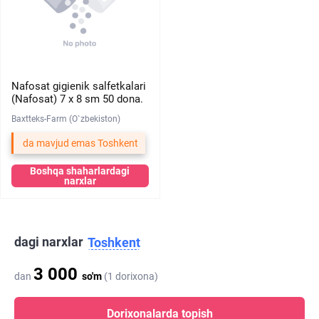
Nafosat gigienik salfetkalari
(Nafosat) 7 х 8 sm 50 dona.
Baxtteks-Farm (O`zbekiston)
da mavjud emas Toshkent
Boshqa shaharlardagi
narxlar
dagi narxlar
Toshkent
3 000
dan
so'm
(1 dorixona)
Dorixonalarda topish