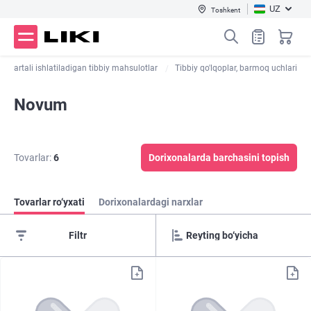
UZ
Toshkent
ir martali ishlatiladigan tibbiy mahsulotlar
Tibbiy qo'lqoplar, barmoq uchlari
Novum
Tovarlar:
6
Dorixonalarda barchasini topish
Tovarlar ro‘yxati
Dorixonalardagi narxlar
Filtr