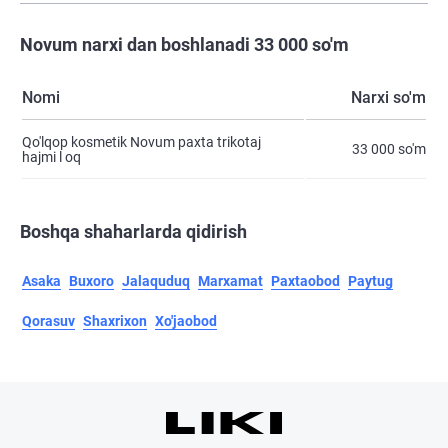
Novum narxi dan boshlanadi 33 000 so'm
Nomi
Narxi so'm
Qo'lqop kosmetik Novum paxta trikotaj
33 000 so'm
hajmi l oq
Boshqa shaharlarda qidirish
Asaka
Buxoro
Jalaquduq
Marxamat
Paxtaobod
Paytug
Qorasuv
Shaxrixon
Xo'jaobod