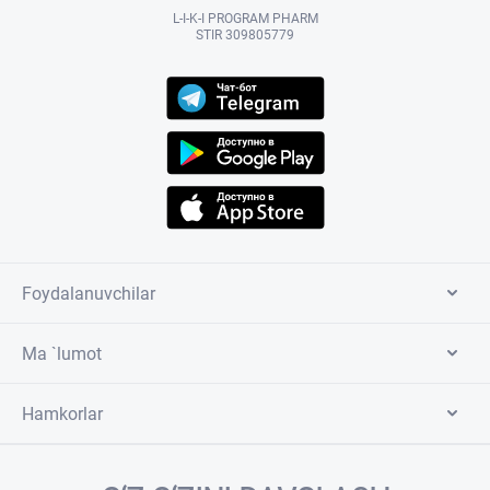
L-I-K-I PROGRAM PHARM
STIR 309805779
Foydalanuvchilar
Ma `lumot
Hamkorlar