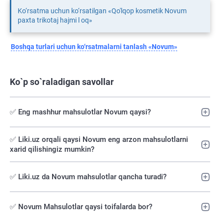
Ko‘rsatma uchun ko‘rsatilgan «Qo'lqop kosmetik Novum
paxta trikotaj hajmi l oq»
Boshqa turlari uchun ko‘rsatmalarni tanlash «Novum»
Ko`p so`raladigan savollar
✅ Eng mashhur mahsulotlar Novum qaysi?
✅️ Liki.uz orqali qaysi Novum eng arzon mahsulotlarni
xarid qilishingiz mumkin?
✅ Liki.uz da Novum mahsulotlar qancha turadi?
✅ Novum Mahsulotlar qaysi toifalarda bor?