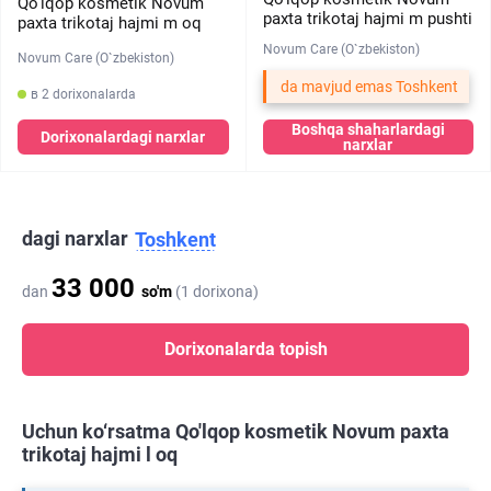
Qo'lqop kosmetik Novum
paxta trikotaj hajmi m pushti
paxta trikotaj hajmi m oq
Novum Care (O`zbekiston)
Novum Care (O`zbekiston)
da mavjud emas Toshkent
в 2 dorixonalarda
Boshqa shaharlardagi
Dorixonalardagi narxlar
narxlar
dagi narxlar
Toshkent
33 000
dan
so'm
(1 dorixona)
Dorixonalarda topish
Uchun ko‘rsatma Qo'lqop kosmetik Novum paxta
trikotaj hajmi l oq