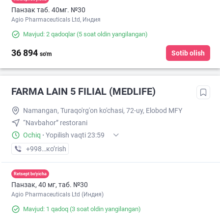
Панзак таб. 40мг. №30
Agio Pharmaceuticals Ltd, Индия
Mavjud: 2 qadoqlar
(5 soat oldin yangilangan)
36 894
Sotib olish
so'm
FARMA LAIN 5 FILIAL (MEDLIFE)
Namangan, Turaqo'rg'on ko'chasi, 72-uy, Elobod MFY
“Navbahor” restorani
Ochiq
·
Yopilish vaqti 23:59
+998 (55) XXX-XX-XX
кo’rish
Retsept bo'yicha
Панзак, 40 мг, таб. №30
Agio Pharmaceuticals Ltd (Индия)
Mavjud: 1 qadoq
(3 soat oldin yangilangan)