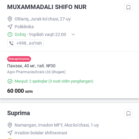
MUXAMMADALI SHIFO NUR
Oltiariq, Jurak ko‘chasi, 27-uy
Poliklinika
Ochiq
·
Yopilish vaqti 22:00
+998 (91) XXX-XX-XX
кo’rish
Retsept bo'yicha
Панзак, 40 мг, таб. №30
Agio Pharmaceuticals Ltd (Индия)
Mavjud: 2 qadoqlar
(3 soat oldin yangilangan)
60 000
so'm
Suprima
Namangan, Irvadon MFY, Aksi ko‘chasi, 1-uy
Irvadon bolalar shifoxonasi