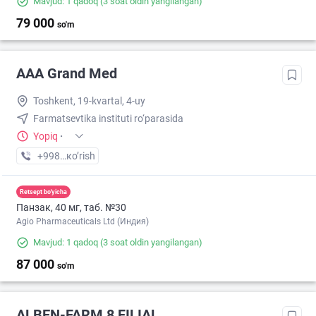
Mavjud: 1 qadoq
(3 soat oldin yangilangan)
79 000
so'm
AAA Grand Med
Toshkent, 19-kvartal, 4-uy
Farmatsevtika instituti ro‘parasida
Yopiq
·
+998 (95) XXX-XX-XX
кo’rish
Retsept bo'yicha
Панзак, 40 мг, таб. №30
Agio Pharmaceuticals Ltd (Индия)
Mavjud: 1 qadoq
(3 soat oldin yangilangan)
87 000
so'm
ALBEN-FARM 8 FILIAL