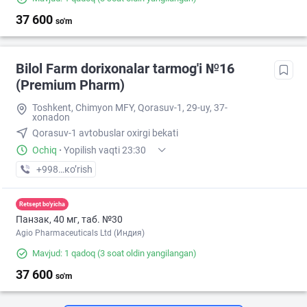
37 600
so'm
Bilol Farm dorixonalar tarmog'i №16
(Premium Pharm)
Toshkent, Chimyon MFY, Qorasuv-1, 29-uy, 37-
xonadon
Qorasuv-1 avtobuslar oxirgi bekati
Ochiq
·
Yopilish vaqti 23:30
+998 (77) XXX-XX-XX
кo’rish
Retsept bo'yicha
Панзак, 40 мг, таб. №30
Agio Pharmaceuticals Ltd (Индия)
Mavjud: 1 qadoq
(3 soat oldin yangilangan)
37 600
so'm