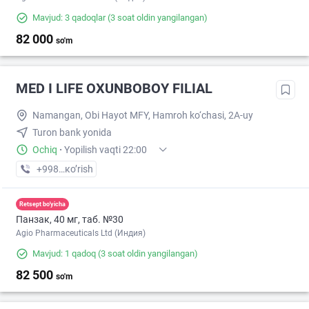
Mavjud: 3 qadoqlar
(3 soat oldin yangilangan)
82 000
so'm
MED I LIFE OXUNBOBOY FILIAL
Namangan, Obi Hayot MFY, Hamroh ko‘chasi, 2A-uy
Turon bank yonida
Ochiq
·
Yopilish vaqti 22:00
+998 (91) XXX-XX-XX
кo’rish
Retsept bo'yicha
Панзак, 40 мг, таб. №30
Agio Pharmaceuticals Ltd (Индия)
Mavjud: 1 qadoq
(3 soat oldin yangilangan)
82 500
so'm