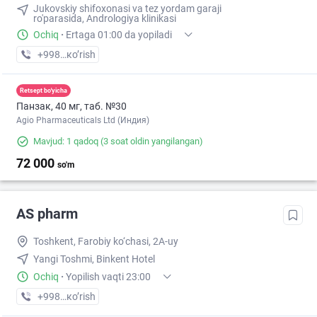
Jukovskiy shifoxonasi va tez yordam garaji
ro'parasida, Andrologiya klinikasi
Ochiq
·
Ertaga 01:00 da yopiladi
+998 (97) XXX-XX-XX
кo’rish
Retsept bo'yicha
Панзак, 40 мг, таб. №30
Agio Pharmaceuticals Ltd (Индия)
Mavjud: 1 qadoq
(3 soat oldin yangilangan)
72 000
so'm
AS pharm
Toshkent, Farobiy ko‘chasi, 2A-uy
Yangi Toshmi, Binkent Hotel
Ochiq
·
Yopilish vaqti 23:00
+998 (93) XXX-XX-XX
кo’rish