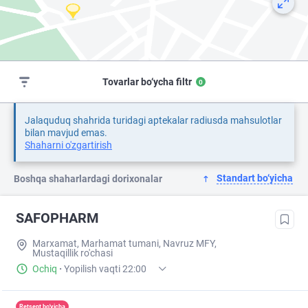
Tovarlar bo‘ycha filtr
0
Jalaquduq shahrida turidagi aptekalar radiusda mahsulotlar
bilan mavjud emas.
Shaharni o'zgartirish
Standart bo‘yicha
Boshqa shaharlardagi dorixonalar
SAFOPHARM
Marxamat, Marhamat tumani, Navruz MFY,
Mustaqillik ro'chasi
Ochiq
·
Yopilish vaqti 22:00
Retsept bo'yicha