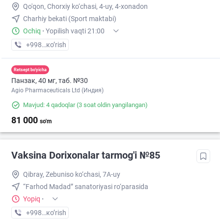
Qo'qon, Chorxiy ko‘chasi, 4-uy, 4-xonadon
Charhiy bekati (Sport maktabi)
Ochiq
·
Yopilish vaqti 21:00
+998 (90) XXX-XX-XX
кo’rish
Retsept bo'yicha
Панзак, 40 мг, таб. №30
Agio Pharmaceuticals Ltd (Индия)
Mavjud: 4 qadoqlar
(3 soat oldin yangilangan)
81 000
so'm
Vaksina Dorixonalar tarmog'i №85
Qibray, Zebuniso ko‘chasi, 7A-uy
“Farhod Madad” sanatoriyasi ro‘parasida
Yopiq
·
+998 (77) XXX-XX-XX
кo’rish