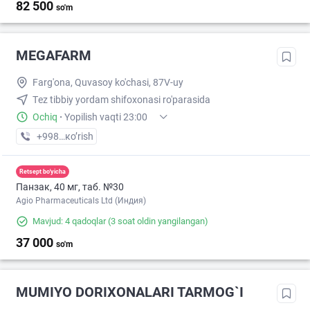
82 500
so'm
MEGAFARM
Farg'ona, Quvasoy ko'chasi, 87V-uy
Тez tibbiy yordam shifoxonasi ro'parasida
Ochiq
·
Yopilish vaqti 23:00
+998 (97) XXX-XX-XX
кo’rish
Retsept bo'yicha
Панзак, 40 мг, таб. №30
Agio Pharmaceuticals Ltd (Индия)
Mavjud: 4 qadoqlar
(3 soat oldin yangilangan)
37 000
so'm
MUMIYO DORIXONALARI TARMOG`I