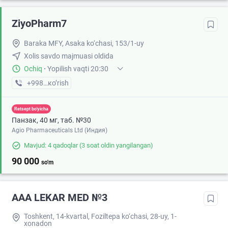
ZiyoPharm7
Baraka MFY, Asaka ko‘chasi, 153/1-uy
Xolis savdo majmuasi oldida
Ochiq
·
Yopilish vaqti 20:30
+998 (91) XXX-XX-XX
кo’rish
Retsept bo'yicha
Панзак, 40 мг, таб. №30
Agio Pharmaceuticals Ltd (Индия)
Mavjud: 4 qadoqlar
(3 soat oldin yangilangan)
90 000
so'm
AAA LEKAR MED №3
Toshkent, 14-kvartal, Foziltepa ko‘chasi, 28-uy, 1-
xonadon