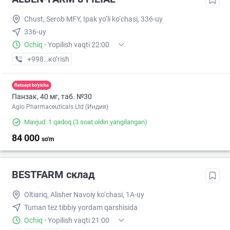
Chust, Serob MFY, Ipak yo‘li ko‘chasi, 336-uy
336-uy
Ochiq
·
Yopilish vaqti 22:00
+998 (33) XXX-XX-XX
кo’rish
Retsept bo'yicha
Панзак, 40 мг, таб. №30
Agio Pharmaceuticals Ltd (Индия)
Mavjud: 1 qadoq
(3 soat oldin yangilangan)
84 000
so'm
BESTFARM склад
Oltiariq, Alisher Navoiy ko‘chasi, 1A-uy
Tuman tez tibbiy yordam qarshisida
Ochiq
·
Yopilish vaqti 21:00