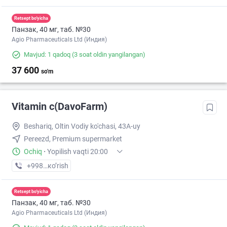
Retsept bo'yicha
Панзак, 40 мг, таб. №30
Agio Pharmaceuticals Ltd (Индия)
Mavjud: 1 qadoq
(3 soat oldin yangilangan)
37 600
so'm
Vitamin c(DavoFarm)
Beshariq, Oltin Vodiy ko'chasi, 43A-uy
Pereezd, Premium supermarket
Ochiq
·
Yopilish vaqti 20:00
+998 (88) XXX-XX-XX
кo’rish
Retsept bo'yicha
Панзак, 40 мг, таб. №30
Agio Pharmaceuticals Ltd (Индия)