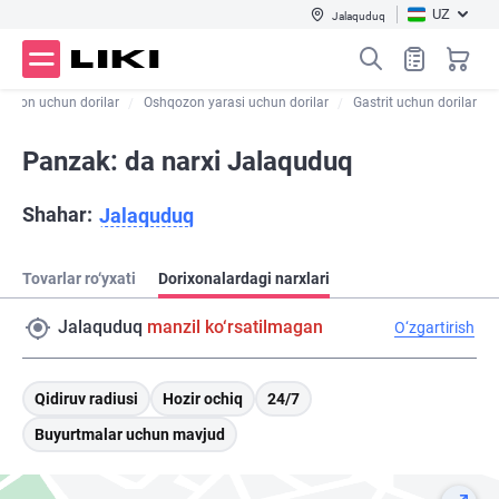
UZ
Jalaquduq
qozon uchun dorilar
Oshqozon yarasi uchun dorilar
Gastrit uchun dorilar
Panzak: da narxi Jalaquduq
Shahar:
Jalaquduq
Tovarlar ro‘yxati
Dorixonalardagi narxlari
Jalaquduq
manzil ko‘rsatilmagan
O‘zgartirish
Qidiruv radiusi
Hozir ochiq
24/7
Buyurtmalar uchun mavjud