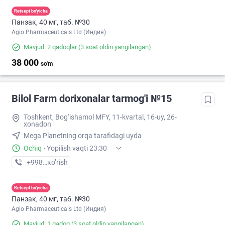
Retsept bo'yicha
Панзак, 40 мг, таб. №30
Agio Pharmaceuticals Ltd (Индия)
Mavjud: 2 qadoqlar
(3 soat oldin yangilangan)
38 000
so'm
Bilol Farm dorixonalar tarmog'i №15
Toshkent, Bog‘ishamol MFY, 11-kvartal, 16-uy, 26-
xonadon
Mega Planetning orqa tarafidagi uyda
Ochiq
·
Yopilish vaqti 23:30
+998 (90) XXX-XX-XX
кo’rish
Retsept bo'yicha
Панзак, 40 мг, таб. №30
Agio Pharmaceuticals Ltd (Индия)
Mavjud: 1 qadoq
(3 soat oldin yangilangan)