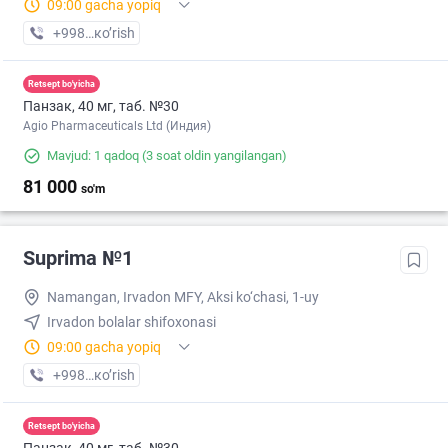
09:00 gacha yopiq
+998 (95) XXX-XX-XX
кo’rish
Retsept bo'yicha
Панзак, 40 мг, таб. №30
Agio Pharmaceuticals Ltd (Индия)
Mavjud: 1 qadoq
(3 soat oldin yangilangan)
81 000
so'm
Suprima №1
Namangan, Irvadon MFY, Aksi ko‘chasi, 1-uy
Irvadon bolalar shifoxonasi
09:00 gacha yopiq
+998 (95) XXX-XX-XX
кo’rish
Retsept bo'yicha