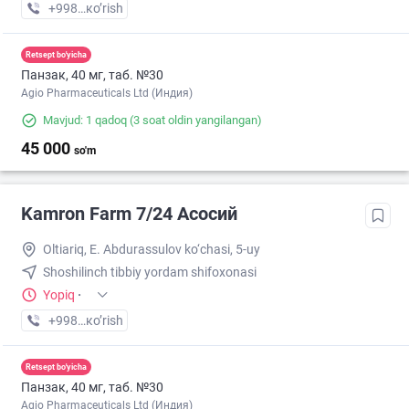
+998 (91) XXX-XX-XX
кo’rish
Retsept bo'yicha
Панзак, 40 мг, таб. №30
Agio Pharmaceuticals Ltd (Индия)
Mavjud: 1 qadoq
(3 soat oldin yangilangan)
45 000
so'm
Kamron Farm 7/24 Асосий
Oltiariq, E. Abdurassulov ko‘chasi, 5-uy
Shoshilinch tibbiy yordam shifoxonasi
Yopiq
·
+998 (91) XXX-XX-XX
кo’rish
Retsept bo'yicha
Панзак, 40 мг, таб. №30
Agio Pharmaceuticals Ltd (Индия)