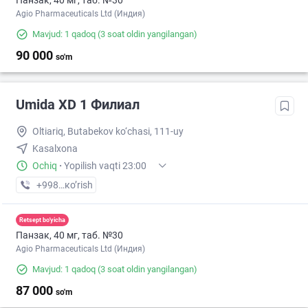
Панзак, 40 мг, таб. №30
Agio Pharmaceuticals Ltd (Индия)
Mavjud: 1 qadoq
(3 soat oldin yangilangan)
90 000
so'm
Umida XD 1 Филиал
Oltiariq, Butabekov ko‘chasi, 111-uy
Kasalxona
Ochiq
·
Yopilish vaqti 23:00
+998 (91) XXX-XX-XX
кo’rish
Retsept bo'yicha
Панзак, 40 мг, таб. №30
Agio Pharmaceuticals Ltd (Индия)
Mavjud: 1 qadoq
(3 soat oldin yangilangan)
87 000
so'm