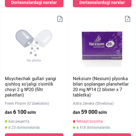
Dorixonalardagi narxlar
Dorixonalardagi narxlar
Moychechak gullari yangi
Neksium (Nexium) plyonka
qishloq xo'jaligi o'simlik
bilan qoplangan planshetlar
choyi 2 g №20 (filtr
20 mg №14 (2 blister х 7
paketlari)
tabletka)
Fresh Pharm (O`zbekiston)
Astra Zeneka (Shvetsiya)
6 100
59 000
dan
so'm
dan
so'm
Без рецепта
Retsept bo'yicha
в 23 dorixonalarda
в 418 dorixonalarda