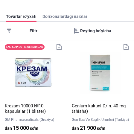
Tovarlar ro‘yxati
Dorixonalardagi narxlar
Filtr
ENG KO‘P SOTIB OLINADIGAN
Krezam 10000 №10
Genium kukuni D/in. 40 mg
kapsulalar (1 blister)
(shisha)
GM Pharmaceuticals (Gruziya)
Gen Ilac Ve Saglik Urunleri (Turkiya)
15 000
21 900
dan
so'm
dan
so'm