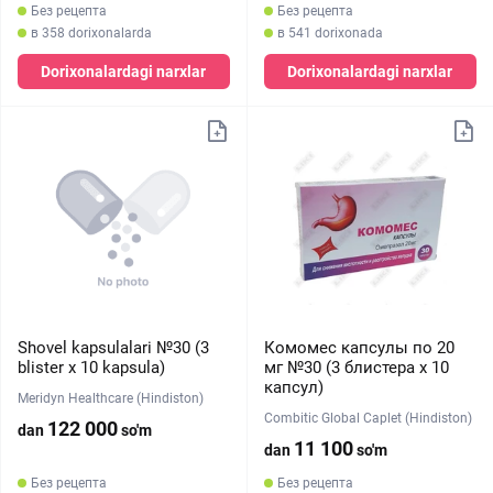
Без рецепта
Без рецепта
в 358 dorixonalarda
в 541 dorixonada
Dorixonalardagi narxlar
Dorixonalardagi narxlar
Shovel kapsulalari №30 (3
Комомес капсулы по 20
blister х 10 kapsula)
мг №30 (3 блистера х 10
капсул)
Meridyn Healthcare (Hindiston)
Combitic Global Caplet (Hindiston)
122 000
dan
so'm
11 100
dan
so'm
Без рецепта
Без рецепта