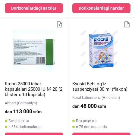
Dorixonalardagi narxlar
Dorixonalardagi narxlar
Kreon 25000 ichak
Kyusid Bebi og'iz
kapsulalari 25000 IU № 20 (2
suspenziyasi 30 ml (flakon)
blister х 10 kapsula)
Koral Laboratoriz (Hindiston)
Abbott (Germaniya)
48 000
dan
so'm
113 000
dan
so'm
Без рецепта
Без рецепта
в 654 dorixonalarda
в 75 dorixonalarda