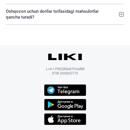
Oshqozon uchun dorilar toifasidagi mahsulotlar
qancha turadi?
L-I-K-I PROGRAM PHARM
STIR 309805779