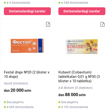
в 4 dorixonalarda
в 248 dorixonalarda
Dorixonalardagi narxlar
Dorixonalardagi narxlar
Festal draje №20 (2 blister х
Kobavit (Cobavitum)
10 draje)
tabletkalari 0,01 g №30 (3
blister х 10 tabletka)
Sanofi (Hindiston)
A.B.-Biokom (O`zbekiston)
20 000
dan
so'm
88 000
dan
so'm
Без рецепта
Без рецепта
в 669 dorixonalarda
в 102 dorixonalarda