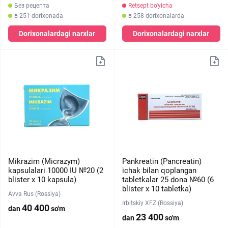
Без рецепта
Retsept bo'yicha
в 251 dorixonada
в 258 dorixonalarda
Dorixonalardagi narxlar
Dorixonalardagi narxlar
Mikrazim (Micrazym)
Pankreatin (Pancreatin)
kapsulalari 10000 IU №20 (2
ichak bilan qoplangan
blister х 10 kapsula)
tabletkalar 25 dona №60 (6
blister х 10 tabletka)
Avva Rus (Rossiya)
Irbitskiy XFZ (Rossiya)
40 400
dan
so'm
23 400
dan
so'm