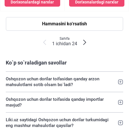
Dorixonalardagi narxlar
Dorixonalardagi narxlar
Hammasini ko‘rsatish
Sahifa
1 ichidan 24
Ko`p so`raladigan savollar
Oshqozon uchun dorilar toifasidan qanday arzon
mahsulotlarni sotib olsam bo`ladi?
Oshqozon uchun dorilar toifasida qanday importlar
mavjud?
Liki.uz saytidagi Oshqozon uchun dorilar turkumidagi
eng mashhur mahsulotlar qaysilar?