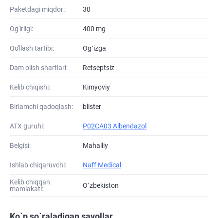
Paketdagi miqdor:
30
Og'irligi:
400 mg
Qo'llash tartibi:
Og`izga
Dam olish shartlari:
Retseptsiz
Kelib chiqishi:
Kimyoviy
Birlamchi qadoqlash:
blister
ATХ guruhi:
P02CA03 Albendazol
Belgisi:
Mahalliy
Ishlab chiqaruvchi:
Naff Medical
Kelib chiqqan
O`zbekiston
mamlakati:
Ko`p so`raladigan savollar