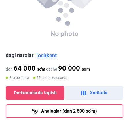
dagi narxlar
Toshkent
64 000
90 000
dan
so'm
gacha
so'm
Без рецепта
77 ta dorixonalarda
Dorixonalarda topish
Xaritada
Analoglar (dan 2 500 so'm)