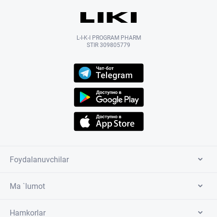
L-I-K-I PROGRAM PHARM
STIR 309805779
Foydalanuvchilar
Ma `lumot
Hamkorlar