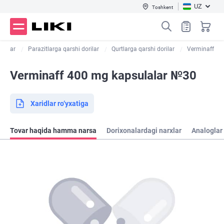
UZ
Toshkent
dorilar
Parazitlarga qarshi dorilar
Qurtlarga qarshi dorilar
Verminaff
Verminaff 400 mg kapsulalar №30
Xaridlar ro‘yxatiga
Tovar haqida hamma narsa
Dorixonalardagi narxlar
Analoglar 