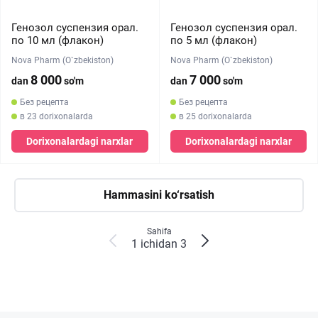
Генозол суспензия орал.
Генозол суспензия орал.
по 10 мл (флакон)
по 5 мл (флакон)
Nova Pharm (O`zbekiston)
Nova Pharm (O`zbekiston)
8 000
7 000
dan
so'm
dan
so'm
Без рецепта
Без рецепта
в 23 dorixonalarda
в 25 dorixonalarda
Dorixonalardagi narxlar
Dorixonalardagi narxlar
Hammasini ko‘rsatish
Sahifa
1 ichidan 3