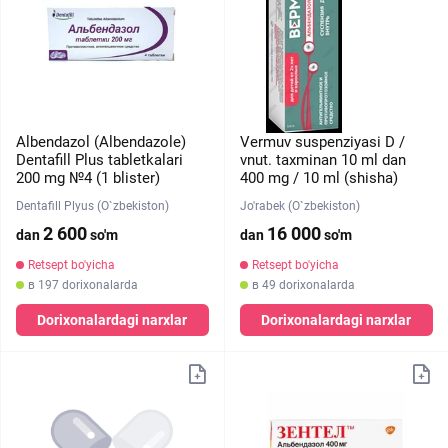
Albendazol (Albendazole)
Vermuv suspenziyasi D /
Dentafill Plus tabletkalari
vnut. taxminan 10 ml dan
200 mg №4 (1 blister)
400 mg / 10 ml (shisha)
Dentafill Plyus (O`zbekiston)
Jo'rabek (O`zbekiston)
2 600
16 000
dan
so'm
dan
so'm
Retsept bo'yicha
Retsept bo'yicha
в 197 dorixonalarda
в 49 dorixonalarda
Dorixonalardagi narxlar
Dorixonalardagi narxlar