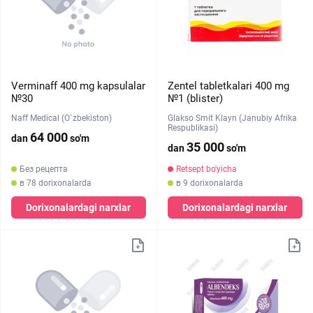
Verminaff 400 mg kapsulalar
Zentel tabletkalari 400 mg
№30
№1 (blister)
Naff Medical (O`zbekiston)
Glakso Smit Klayn (Janubiy Afrika
Respublikasi)
64 000
dan
so'm
35 000
dan
so'm
Без рецепта
Retsept bo'yicha
в 78 dorixonalarda
в 9 dorixonalarda
Dorixonalardagi narxlar
Dorixonalardagi narxlar