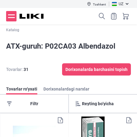
UZ
Toshkent
Katalog
ATX-guruh: P02CA03 Albendazol
Tovarlar:
31
Dorixonalarda barchasini topish
Tovarlar ro‘yxati
Dorixonalardagi narxlar
Filtr