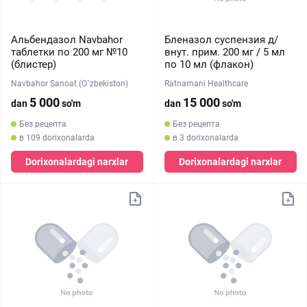
Альбендазол Navbahor
Бленазол суспензия д/
таблетки по 200 мг №10
внут. прим. 200 мг / 5 мл
(блистер)
по 10 мл (флакон)
Navbahor Sanoat (O`zbekiston)
Ratnamani Healthcare
5 000
15 000
dan
so'm
dan
so'm
Без рецепта
Без рецепта
в 109 dorixonalarda
в 3 dorixonalarda
Dorixonalardagi narxlar
Dorixonalardagi narxlar