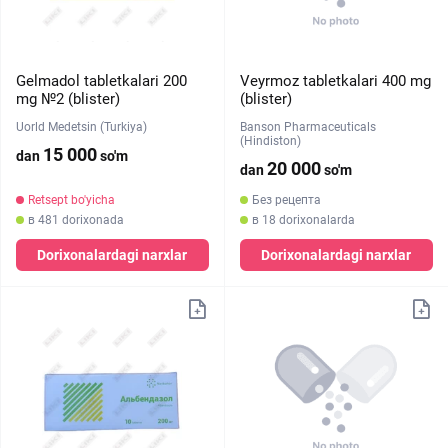
Gelmadol tabletkalari 200
Veyrmoz tabletkalari 400 mg
mg №2 (blister)
(blister)
Uorld Medetsin (Turkiya)
Banson Pharmaceuticals
(Hindiston)
15 000
dan
so'm
20 000
dan
so'm
Retsept bo'yicha
Без рецепта
в 481 dorixonada
в 18 dorixonalarda
Dorixonalardagi narxlar
Dorixonalardagi narxlar