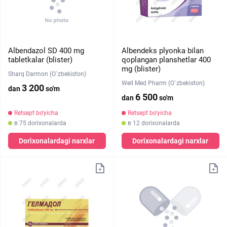
Albendazol SD 400 mg
Albendeks plyonka bilan
tabletkalar (blister)
qoplangan planshetlar 400
mg (blister)
Sharq Darmon (O`zbekiston)
Well Med Pharm (O`zbekiston)
3 200
dan
so'm
6 500
dan
so'm
Retsept bo'yicha
Retsept bo'yicha
в 75 dorixonalarda
в 12 dorixonalarda
Dorixonalardagi narxlar
Dorixonalardagi narxlar