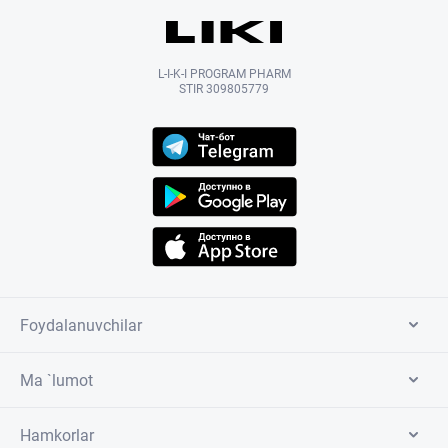
L-I-K-I PROGRAM PHARM
STIR 309805779
Foydalanuvchilar
Ma `lumot
Hamkorlar