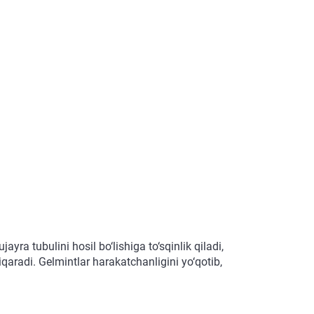
yra tubulini hosil bo‘lishiga to‘sqinlik qiladi,
qaradi. Gelmintlar harakatchanligini yo‘qotib,