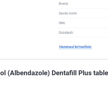
Brend:
Savdo nomi:
INN:
Dozalash:
Hammasi ko‘rsatilsin
l (Albendazole) Dentafill Plus tabl