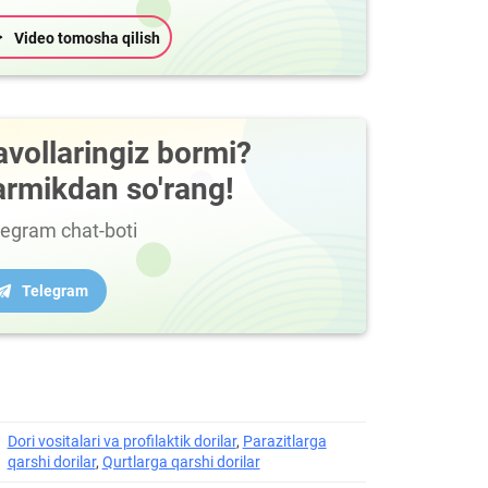
Video tomosha qilish
avollaringiz bormi?
armikdan so'rang!
legram chat-boti
Telegram
Dori vositalari va profilaktik dorilar
,
Parazitlarga
qarshi dorilar
,
Qurtlarga qarshi dorilar