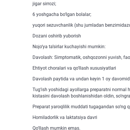
jigar sirrozi;
6 yoshgacha bo‘lgan bolalar;
yuqori sezuvchanlik (shu jumladan benzimidazo
Dozani oshirib yuborish
Nojo‘ya ta’sirlar kuchayishi mumkin:
Davolash: Simptomatik, oshqozonni yuvish, faoll
Ehtiyot choralari va qo‘llash xususiyatlari
Davolash paytida va undan keyin 1 oy davomida
Tug‘ish yoshidagi ayollarga preparatni normal h
kistasini davolash boshlanishidan oldin, so‘ngra
Preparat yaroqlilik muddati tugagandan so‘ng qo
Homiladorlik va laktatsiya davri
Qo‘llash mumkin emas.