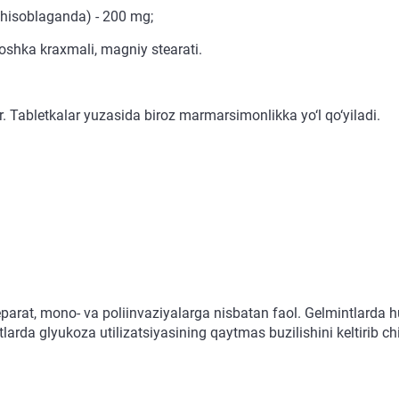
hisoblaganda) - 200 mg;
oshka kraxmali, magniy stearati.
ar. Tabletkalar yuzasida biroz marmarsimonlikka yo‘l qo‘yiladi.
parat, mono- va poliinvaziyalarga nisbatan faol. Gelmintlarda huja
arda glyukoza utilizatsiyasining qaytmas buzilishini keltirib chi