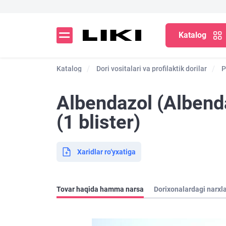
Katalog
Katalog
Dori vositalari va profilaktik dorilar
P
Albendazol (Albenda
(1 blister)
Xaridlar ro‘yxatiga
Tovar haqida hamma narsa
Dorixonalardagi narxl