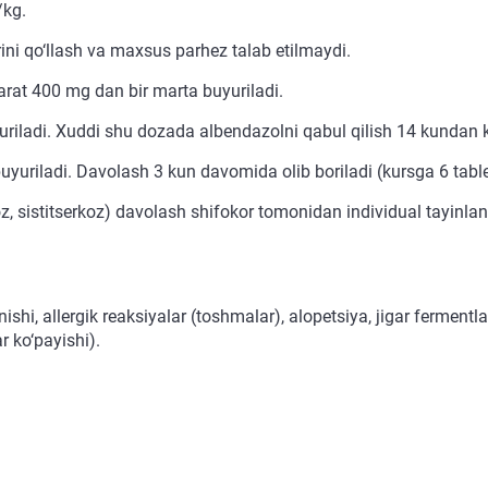
/kg.
rini qo‘llash va maxsus parhez talab etilmaydi.
arat 400 mg dan bir marta buyuriladi.
iladi. Xuddi shu dozada albendazolni qabul qilish 14 kundan k
yuriladi. Davolash 3 kun davomida olib boriladi (kursga 6 table
kkoz, sistitserkoz) davolash shifokor tomonidan individual tayi
ishi, allergik reaksiyalar (toshmalar), alopetsiya, jigar fermentla
r ko‘payishi).