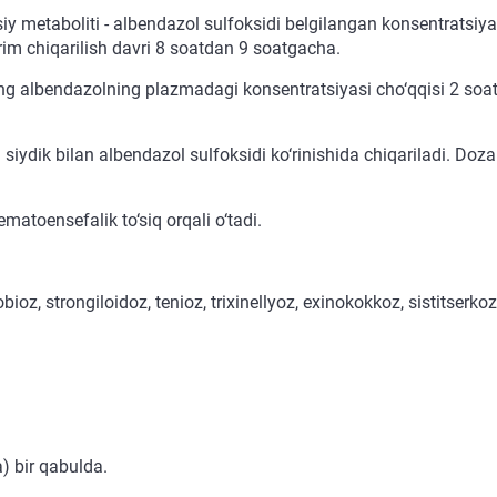
y metaboliti - albendazol sulfoksidi belgilangan konsentratsiyal
im chiqarilish davri 8 soatdan 9 soatgacha.
ng albendazolning plazmadagi konsentratsiyasi cho‘qqisi 2 soat
iydik bilan albendazol sulfoksidi ko‘rinishida chiqariladi. Doz
matoensefalik to‘siq orqali o‘tadi.
obioz, strongiloidoz, tenioz, trixinellyoz, exinokokkoz, sistitse
) bir qabulda.