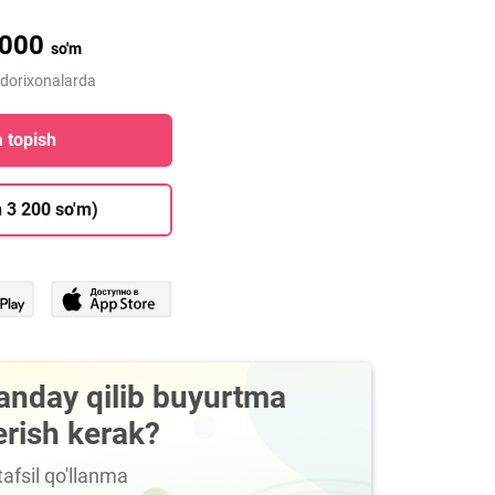
 000
so'm
 dorixonalarda
 topish
 3 200 so'm)
anday qilib buyurtma
erish kerak?
afsil qo'llanma