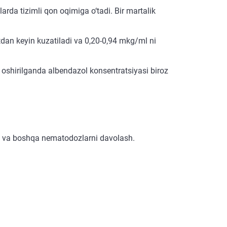
arda tizimli qon oqimiga o‘tadi. Bir martalik
dan keyin kuzatiladi va 0,20-0,94 mkg/ml ni
a oshirilganda albendazol konsentratsiyasi biroz
rkoz va boshqa nematodozlarni davolash.