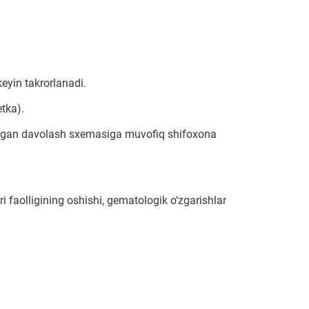
eyin takrorlanadi.
tka).
nlangan davolash sxemasiga muvofiq shifoxona
ri faolligining oshishi, gematologik o‘zgarishlar