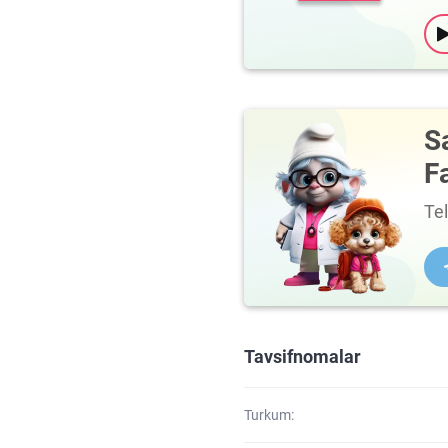
S
F
Te
Tavsifnomalar
Turkum: