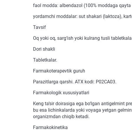
faol modda: albendazol (100% moddaga qayta 
yordamchi moddalar: sut shakari (laktoza), kart
Tavsif
Oq yoki oq, sarg‘ish yoki kulrang tusli tabletkal
Dori shakli
Tabletkalar.
Farmakoterapevtik guruh
Parazitlarga qarshi. ATX kodi: P02CA03.
Farmakologik xususiyatlari
Keng ta’sir doirasiga ega bo‘lgan antigelmint pre
bu esa lichinkalarda yoki voyaga yetgan gelmintl
organizmdan chiqib ketadi.
Farmakokinetika