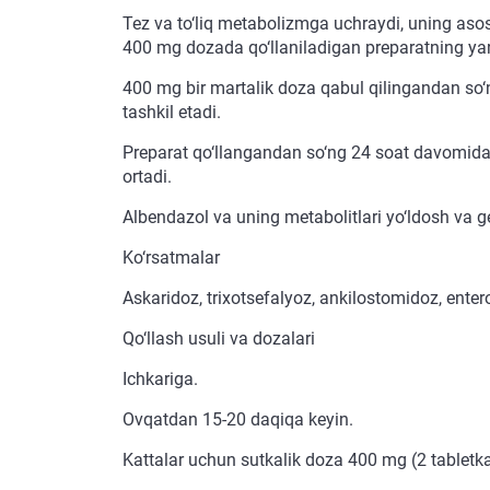
Tez va to‘liq metabolizmga uchraydi, uning asosi
400 mg dozada qo‘llaniladigan preparatning yar
400 mg bir martalik doza qabul qilingandan so‘
tashkil etadi.
Preparat qo‘llangandan so‘ng 24 soat davomida s
ortadi.
Albendazol va uning metabolitlari yo‘ldosh va ge
Ko‘rsatmalar
Askaridoz, trixotsefalyoz, ankilostomidoz, enter
Qo‘llash usuli va dozalari
Ichkariga.
Ovqatdan 15-20 daqiqa keyin.
Kattalar uchun sutkalik doza 400 mg (2 tabletka