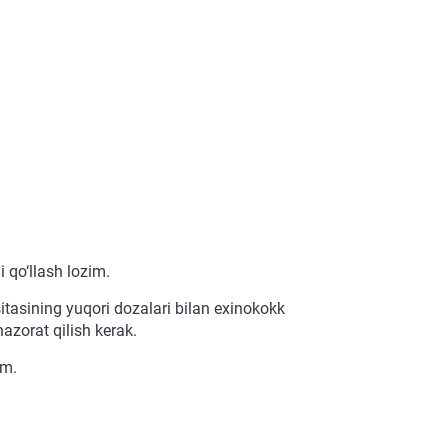
 qo‘llash lozim.
tasining yuqori dozalari bilan exinokokk
azorat qilish kerak.
im.