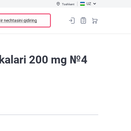
UZ
Toshkent
ir nechtasini qidiring
etkalari 200 mg №4