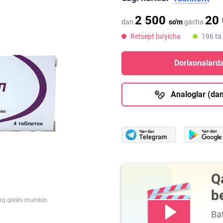
2 500
20
dan
so'm
gacha
Retsept bo'yicha
196 ta
Dorixonalarda
Analoglar (dan
Q
b
arq qilishi mumkin.
Bat