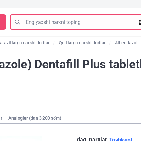
B
arazitlarga qarshi dorilar
Qurtlarga qarshi dorilar
Albendazol
zole) Dentafill Plus tabl
ar
Analoglar (dan 3 200 so'm)
dagi narxlar
Toshkent