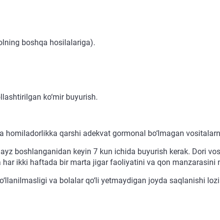
lning boshqa hosilalariga).
ashtirilgan ko‘mir buyurish.
 homiladorlikka qarshi adekvat gormonal bo‘lmagan vositalarni
ayz boshlanganidan keyin 7 kun ichida buyurish kerak. Dori vosi
 har ikki haftada bir marta jigar faoliyatini va qon manzarasini n
‘llanilmasligi va bolalar qo‘li yetmaydigan joyda saqlanishi loz