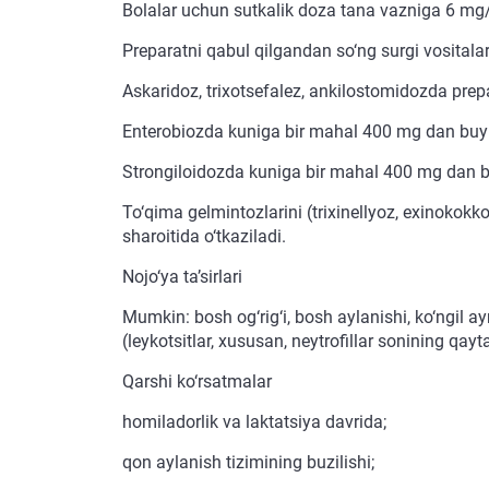
Bolalar uchun sutkalik doza tana vazniga 6 mg
Preparatni qabul qilgandan so‘ng surgi vositala
Askaridoz, trixotsefalez, ankilostomidozda prep
Enterobiozda kuniga bir mahal 400 mg dan buyur
Strongiloidozda kuniga bir mahal 400 mg dan bu
To‘qima gelmintozlarini (trixinellyoz, exinoko
sharoitida o‘tkaziladi.
Nojo‘ya ta’sirlari
Mumkin: bosh og‘rig‘i, bosh aylanishi, ko‘ngil ayn
(leykotsitlar, xususan, neytrofillar sonining qayta
Qarshi ko‘rsatmalar
homiladorlik va laktatsiya davrida;
qon aylanish tizimining buzilishi;