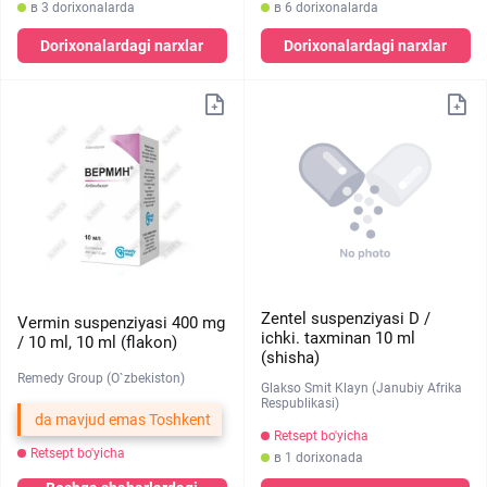
в 3 dorixonalarda
в 6 dorixonalarda
Dorixonalardagi narxlar
Dorixonalardagi narxlar
Zentel suspenziyasi D /
Vermin suspenziyasi 400 mg
ichki. taxminan 10 ml
/ 10 ml, 10 ml (flakon)
(shisha)
Remedy Group (O`zbekiston)
Glakso Smit Klayn (Janubiy Afrika
Respublikasi)
da mavjud emas Toshkent
Retsept bo'yicha
Retsept bo'yicha
в 1 dorixonada