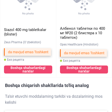
Албенол таблетки по 400
Siazol 400 mg tabletkalar
мг №20 (2 блистера х 10
(blister)
таблеток)
Zeus Pharma (O`zbekiston)
Opes Healthcare (Hindiston)
da mavjud emas Toshkent
da mavjud emas Toshkent
Без рецепта
Без рецепта
Boshqa shaharlardagi
Boshqa shaharlardagi
narxlar
narxlar
Boshqa chiqarish shakllarida to'liq analog
Ta’sir etuvchi moddalarning tarkibi va dozalarining mos
kelishi