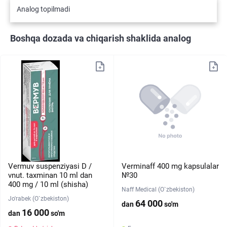
Analog topilmadi
Boshqa dozada va chiqarish shaklida analog
Vermuv suspenziyasi D /
Verminaff 400 mg kapsulalar
vnut. taxminan 10 ml dan
№30
400 mg / 10 ml (shisha)
Naff Medical (O`zbekiston)
Jo'rabek (O`zbekiston)
64 000
dan
so'm
16 000
dan
so'm