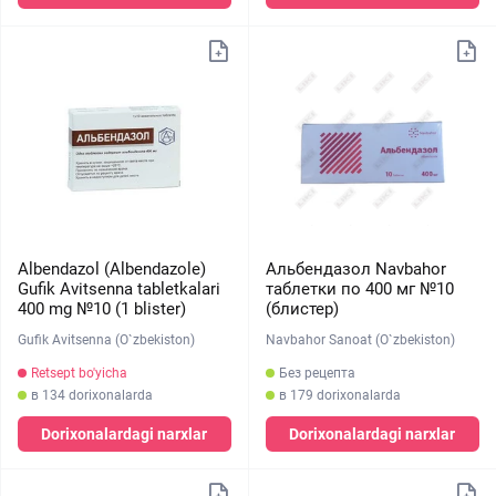
Albendazol (Albendazole)
Альбендазол Navbahor
Gufik Avitsenna tabletkalari
таблетки по 400 мг №10
400 mg №10 (1 blister)
(блистер)
Gufik Avitsenna (O`zbekiston)
Navbahor Sanoat (O`zbekiston)
Retsept bo'yicha
Без рецепта
в 134 dorixonalarda
в 179 dorixonalarda
Dorixonalardagi narxlar
Dorixonalardagi narxlar