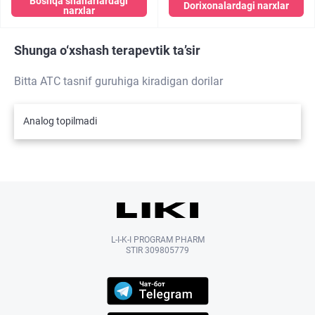
Boshqa shaharlardagi
Dorixonalardagi narxlar
narxlar
Shunga o‘xshash terapevtik ta’sir
Bitta ATC tasnif guruhiga kiradigan dorilar
Analog topilmadi
L-I-K-I PROGRAM PHARM
STIR 309805779