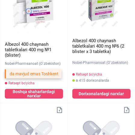
Albezol 400 chaynash
Albezol 400 chaynash
tabletkalari 400 mg №6 (2
tabletkalari 400 mg №1
blister х 3 tabletka)
(blister)
Nobel-Pharmsanoat (O`zbekiston)
Nobel-Pharmsanoat (O`zbekiston)
da mavjud emas Toshkent
Retsept bo'yicha
в 415 dorixonalarda
Retsept bo'yicha
Boshqa shaharlardagi
Dorixonalardagi narxlar
narxlar