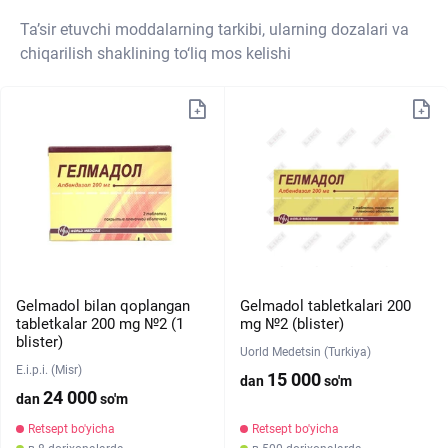
Ta’sir etuvchi moddalarning tarkibi, ularning dozalari va
chiqarilish shaklining to‘liq mos kelishi
Gelmadol bilan qoplangan
Gelmadol tabletkalari 200
tabletkalar 200 mg №2 (1
mg №2 (blister)
blister)
Uorld Medetsin (Turkiya)
E.i.p.i. (Misr)
15 000
dan
so'm
24 000
dan
so'm
Retsept bo'yicha
Retsept bo'yicha