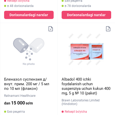
Retsept bo'yicha
Без рецепта
в 48 dorixonalarda
в 78 dorixonalarda
Dorixonalardagi narxlar
Dorixonalardagi narxlar
Бленазол суспензия д/
Albadol 400 ichki
внут. прим. 200 мг / 5 мл
foydalanish uchun
по 10 мл (флакон)
suspenziya uchun kukun 400
mg, 5 g № 10 (paket)
Ratnamani Healthcare
Brawn Laboratories Limited
15 000
dan
so'm
(Hindiston)
Без рецепта
Retsept bo'yicha