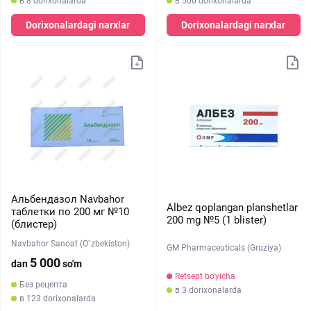
в 8 dorixonalarda
в 500 dorixonalarda
Dorixonalardagi narxlar
Dorixonalardagi narxlar
Альбендазол Navbahor
Albez qoplangan planshetlar
таблетки по 200 мг №10
200 mg №5 (1 blister)
(блистер)
Navbahor Sanoat (O`zbekiston)
GM Pharmaceuticals (Gruziya)
5 000
dan
so'm
Retsept bo'yicha
Без рецепта
в 3 dorixonalarda
в 123 dorixonalarda