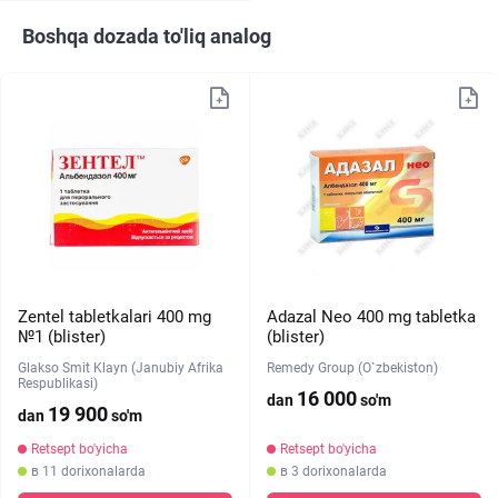
Boshqa dozada to'liq analog
Zentel tabletkalari 400 mg
Adazal Neo 400 mg tabletka
№1 (blister)
(blister)
Glakso Smit Klayn (Janubiy Afrika
Remedy Group (O`zbekiston)
Respublikasi)
16 000
dan
so'm
19 900
dan
so'm
Retsept bo'yicha
Retsept bo'yicha
в 11 dorixonalarda
в 3 dorixonalarda