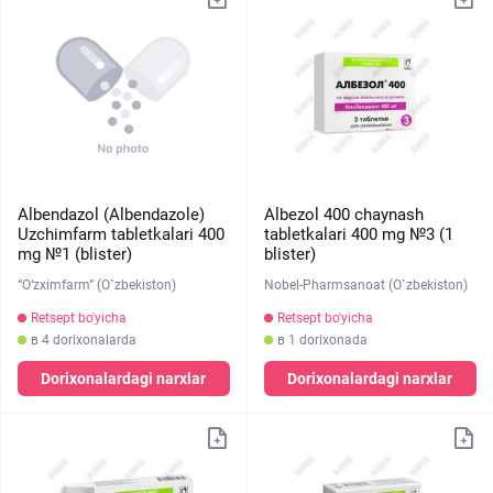
Albendazol (Albendazole)
Albezol 400 chaynash
Uzchimfarm tabletkalari 400
tabletkalari 400 mg №3 (1
mg №1 (blister)
blister)
“O‘zximfarm” (O`zbekiston)
Nobel-Pharmsanoat (O`zbekiston)
Retsept bo'yicha
Retsept bo'yicha
в 4 dorixonalarda
в 1 dorixonada
Dorixonalardagi narxlar
Dorixonalardagi narxlar