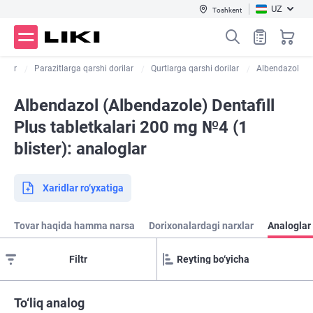
UZ
Toshkent
rilar
Parazitlarga qarshi dorilar
Qurtlarga qarshi dorilar
Albendazol
Albendazol (Albendazole) Dentafill
Plus tabletkalari 200 mg №4 (1
blister): analoglar
Xaridlar ro‘yxatiga
Tovar haqida hamma narsa
Dorixonalardagi narxlar
Analoglar 
Filtr
To‘liq analog