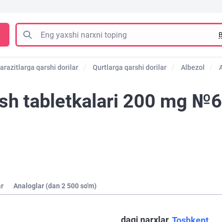
B
arazitlarga qarshi dorilar
Qurtlarga qarshi dorilar
Albezol
h tabletkalari 200 mg №6 (
ar
Analoglar (dan 2 500 so'm)
dagi narxlar
Toshkent