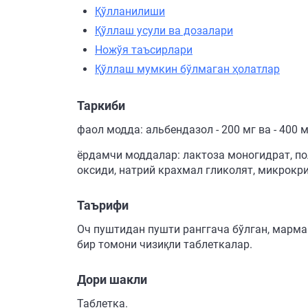
Қўлланилиши
Қўллаш усули ва дозалари
Ножўя таъсирлари
Қўллаш мумкин бўлмаган ҳолатлар
Таркиби
фаол модда: альбендазол - 200 мг ва - 400 м
ёрдамчи моддалар: лактоза моногидрат, по
оксиди, натрий крахмал гликолят, микрокри
Таърифи
Оч пуштидан пушти ранггача бўлган, мармар
бир томони чизиқли таблеткалар.
Дори шакли
Таблетка.