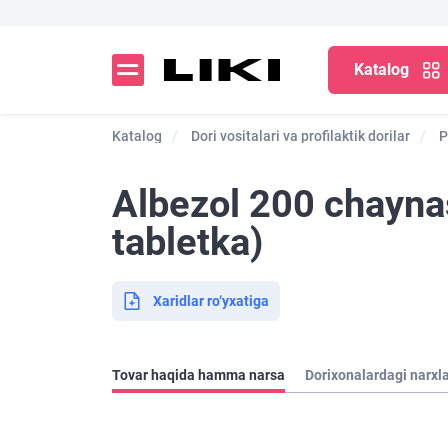
Katalog
Katalog
Dori vositalari va profilaktik dorilar
P
Albezol 200 chaynas
tabletka)
Xaridlar ro‘yxatiga
Tovar haqida hamma narsa
Dorixonalardagi narxl