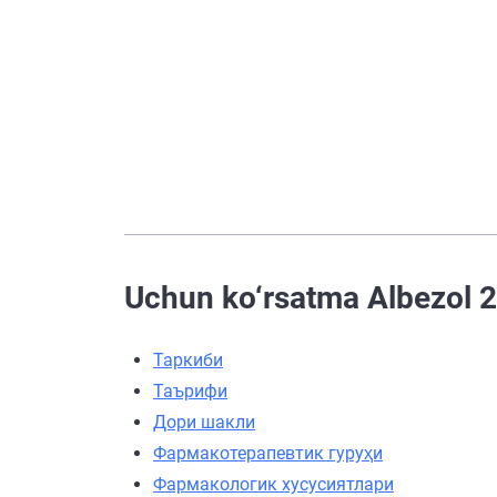
Uchun ko‘rsatma Albezol 20
Таркиби
Таърифи
Дори шакли
Фармакотерапевтик гуруҳи
Фармакологик хусусиятлари