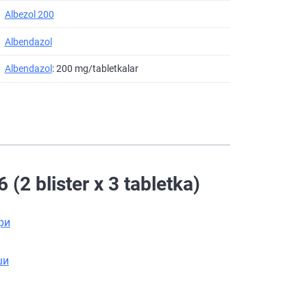
Albezol 200
Albendazol
Albendazol
: 200 mg/tabletkalar
2 blister х 3 tabletka)
ри
ши