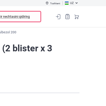
UZ
Toshkent
ir nechtasini qidiring
Albezol 200
2 blister х 3