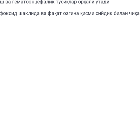
ш ва гематоэнцефалик тўсиқлар орқали ўтади.
фоксид шаклида ва фақат озгина қисми сийдик билан чиқа