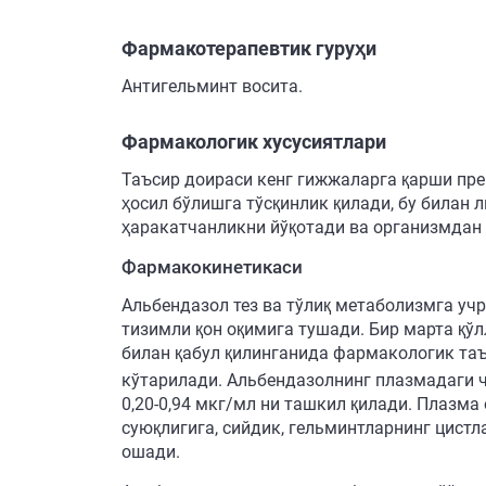
Фармакотерапевтик гуруҳи
Антигельминт восита.
Фармакологик хусусиятлари
Таъсир доираси кенг гижжаларга қарши пре
ҳосил бўлишга тўсқинлик қилади, бу билан
ҳаракатчанликни йўқотади ва организмдан
Фармакокинетикаси
Альбендазол тез ва тўлиқ метаболизмга уч
тизимли қон оқимига тушади. Бир марта қўл
билан қабул қилинганида фармакологик таъ
кўтарилади. Альбендазолнинг плазмадаги чў
0,20-0,94 мкг/мл ни ташкил қилади. Плазма
суюқлигига, сийдик, гельминтларнинг цист
ошади.