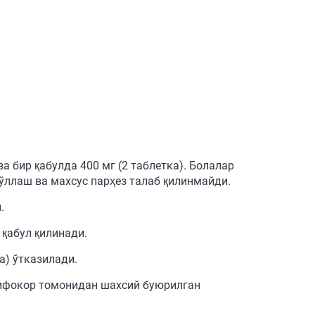
за бир қабулда 400 мг (2 таблетка). Болалар
 қўллаш ва махсус парҳез талаб қилинмайди.
.
 қабул қилинади.
а) ўтказилади.
шифокор томонидан шахсий буюрилган