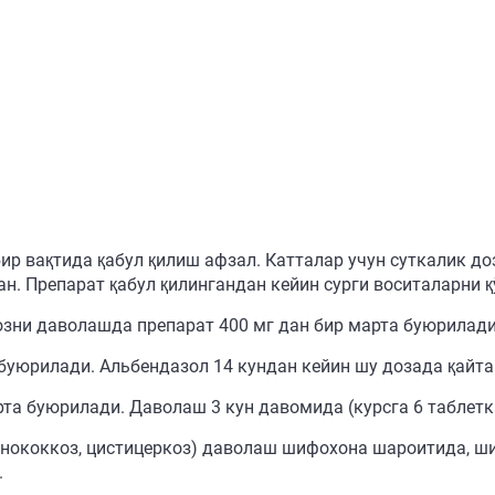
бир вақтида қабул қилиш афзал. Катталар учун суткалик до
дан. Препарат қабул қилингандан кейин сурги воситаларни
озни даволашда препарат 400 мг дан бир марта буюрилади
буюрилади. Альбендазол 14 кундан кейин шу дозада қайта
рта буюрилади. Даволаш 3 кун давомида (курсга 6 таблетк
хинококкоз, цистицеркоз) даволаш шифохона шароитида, 
.