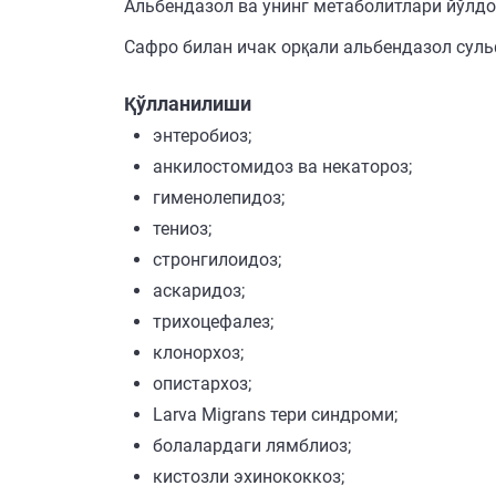
Альбендазол ва унинг метаболитлари йўлдо
Сафро билан ичак орқали альбендазол суль
Қўлланилиши
энтеробиоз;
анкилостомидоз ва некатороз;
гименолепидоз;
тениоз;
стронгилоидоз;
аскаридоз;
трихоцефалез;
клонорхоз;
опистархоз;
Larva Migrans тери синдроми;
болалардаги лямблиоз;
кистозли эхинококкоз;