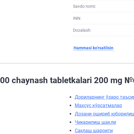
Savdo nomi:
INN:
Dozalash:
Hammasi ko‘rsatilsin
0 chaynash tabletkalari 200 mg №6 (
Дориларнинг ўзаро таъси
Махсус кўрсатмалар
Дозани ошириб юборили
Чиқарилиш шакли
Сақлаш шароити