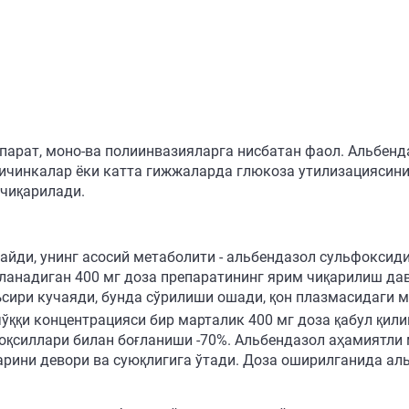
парат, моно-ва полиинвазияларга нисбатан фаол. Альбен
 личинкалар ёки катта гижжаларда глюкоза утилизациясин
 чиқарилади.
райди, унинг асосий метаболити - альбендазол сульфокси
ланадиган 400 мг доза препаратининг ярим чиқарилиш давр
сири кучаяди, бунда сўрилиши ошади, қон плазмасидаги 
ққи концентрацияси бир марталик 400 мг доза қабул қили
 оқсиллари билан боғланиши -70%. Альбендазол аҳамиятли
ларини девори ва суюқлигига ўтади. Доза оширилганида а