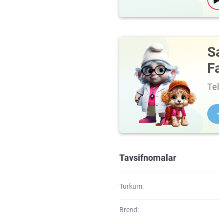
S
F
Te
Tavsifnomalar
Turkum:
Brend: