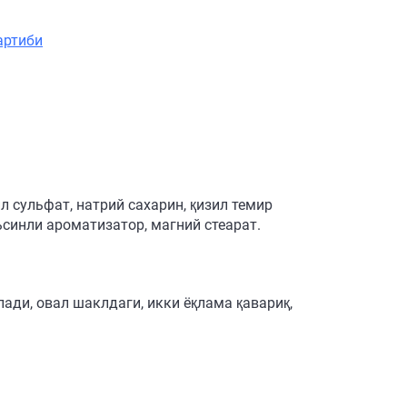
артиби
 сульфат, натрий сахарин, қизил темир
ьсинли ароматизатор, магний стеарат.
ади, овал шаклдаги, икки ёқлама қавариқ,