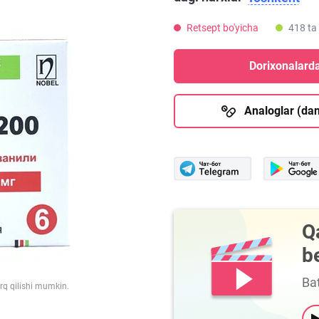
Retsept bo'yicha
418 ta
Dorixonalarda
Analoglar (dan
Q
b
Bat
arq qilishi mumkin.