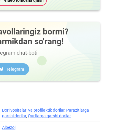
Video tomosha qilish
avollaringiz bormi?
armikdan so'rang!
legram chat-boti
Telegram
Dori vositalari va profilaktik dorilar
,
Parazitlarga
qarshi dorilar
,
Qurtlarga qarshi dorilar
Albezol