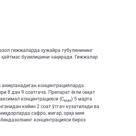
дазол гижжаларда ҳужайра тубулинининг
и қайтмас бузилишини чақиради. Гижжалар
ди аниқланадиган концентрацияларда
и 8 дан 9 соатгача. Препарат ёғли овқат
максимал концентрацияси (С
) 5 марта
мах
нганидан кейин 2 соат ўтгач кузатилади ва
 миқдорларда сафро, жигар, орқа мия
льбендазолнинг концентрацияси бироз