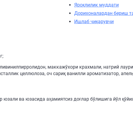
Яроқлилик муддати
Дорихоналардан бериш т
Ишлаб чиқарувчи
г;
ливинилпирролидон, маккажўхори крахмали, натрий лаурил
сталлик целлюлоза, оч сариқ ванилли ароматизатор, апел
 юзали ва юзасида аҳамиятсиз доғлар бўлишига йўл қўйил