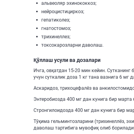
альвеоляр эхинококкоз;
нейроцистициркоз;
гепатиколез;
гнатостомоз;
трихинеллез;
токсокарозларни даволаш.
Қўллаш усули ва дозалари
Ичга, овқатдан 15-20 мин кейин. Сутканинг 
учун суткалик доза 1 кг тана вазнига 6 мг 
Аскаридоз, трихоцефалёз ва анкилостомид
Энтеробиозда 400 мг дан кунига бир марта 
Стронгилоидозда 400 мг дан кунига бир ма
Тўқима гельминтозларини (трихинеллёз, э
даволаш тартибига мувофиқ олиб борилади