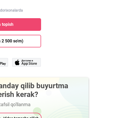
 dorixonalarda
 topish
 2 500 so'm)
anday qilib buyurtma
erish kerak?
afsil qo'llanma