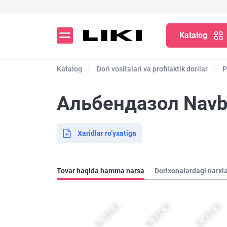
Katalog
Katalog
Dori vositalari va profilaktik dorilar
P
Альбендазол Navba
Xaridlar ro‘yxatiga
Tovar haqida hamma narsa
Dorixonalardagi narxl