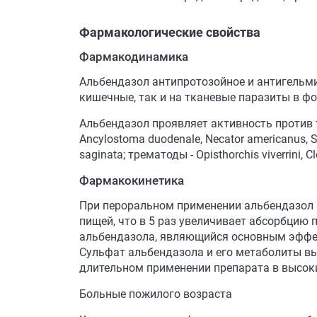
Фармакологические свойства
Фармакодинамика
Альбендазол антипротозойное и антигельми
кишечные, так и на тканевые паразиты в фо
Альбендазол проявляет активность против таки
Ancylostoma duodenale, Necator americanus, St
saginata; трематоды - Opisthorchis viverrini, Cl
Фармакокинетика
При пероральном применении альбендазол а
пищей, что в 5 раз увеличивает абсорбцию 
альбендазола, являющийся основным эффек
Сульфат альбендазола и его метаболиты вы
длительном применении препарата в высоки
Больные пожилого возраста