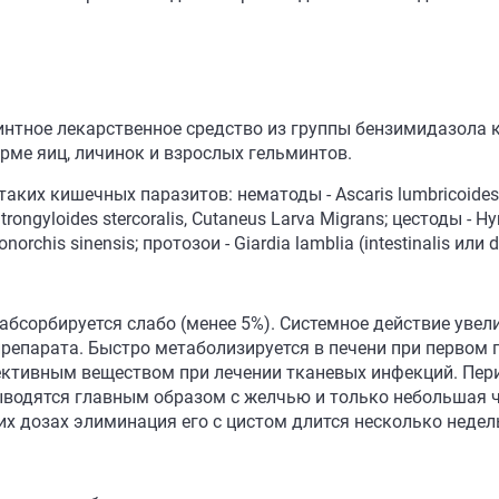
нтное лекарственное средство из группы бензимидазола 
рме яиц, личинок и взрослых гельминтов.
х кишечных паразитов: нематоды - Ascaris lumbricoides, Tric
rongyloides stercoralis, Cutaneus Larva Migrans; цестоды - Hy
onorchis sinensis; протозои - Giardia lamblia (intestinalis или 
бсорбируется слабо (менее 5%). Системное действие увели
препарата. Быстро метаболизируется в печени при первом
тивным веществом при лечении тканевых инфекций. Перио
водятся главным образом с желчью и только небольшая ча
х дозах элиминация его с цистом длится несколько недел