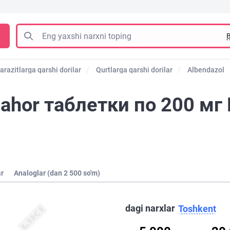
B
arazitlarga qarshi dorilar
Qurtlarga qarshi dorilar
Albendazol
hor таблетки по 200 мг
ar
Analoglar (dan 2 500 so'm)
dagi narxlar
Toshkent