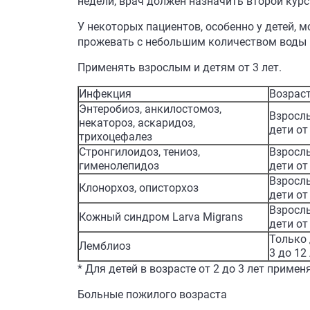
недели, врач должен назначить второй курс
У некоторых пациентов, особенно у детей, 
прожевать с небольшим количеством воды 
Применять взрослым и детям от 3 лет.
Инфекция
Возрас
Энтеробиоз, анкилостомоз,
Взросл
некатороз, аскаридоз,
дети от
трихоцефалез
Стронгилоидоз, тениоз,
Взросл
гименолепидоз
дети от
Взросл
Клонорхоз, описторхоз
дети от
Взросл
Кожный синдром Larva Migrans
дети от
Только 
Лемблиоз
3 до 12
* Для детей в возрасте от 2 до 3 лет приме
Больные пожилого возраста