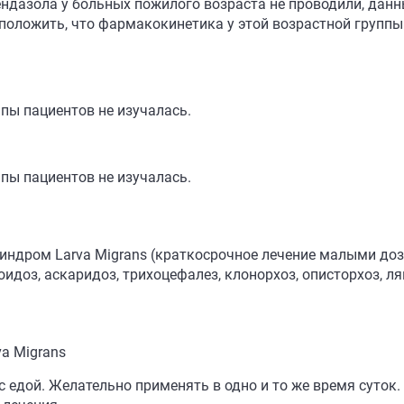
дазола у больных пожилого возраста не проводили, данны
дположить, что фармакокинетика у этой возрастной групп
пы пациентов не изучалась.
пы пациентов не изучалась.
ндром Larva Migrans (краткосрочное лечение малыми доза
оидоз, аскаридоз, трихоцефалез, клонорхоз, описторхоз, л
a Migrans
 едой. Желательно применять в одно и то же время суток.