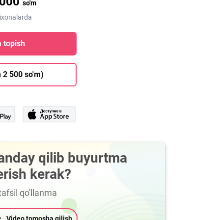
 000
so'm
ixonalarda
 topish
 2 500 so'm)
anday qilib buyurtma
erish kerak?
afsil qo'llanma
Video tomosha qilish