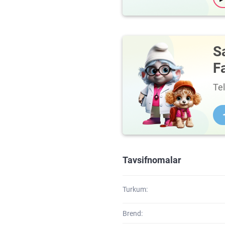
S
F
Te
Tavsifnomalar
Turkum:
Brend: