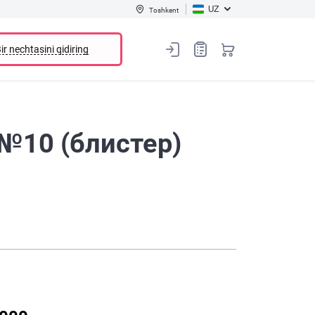
UZ
Toshkent
ir nechtasini qidiring
 №10 (блистер)