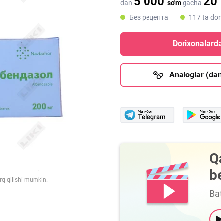
5 000
20
dan
so'm
gacha
Без рецепта
117 ta dor
Dorixonalarda
Analoglar (dan
Q
b
arq qilishi mumkin.
Bat