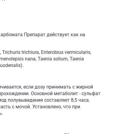
карбомата Препарат действует как на
huris trichiura, Enterobius vermicularis,
menolepsis nana, Taenia solium, Taenia
duodenalis).
чивается, если дозу принимать с жирной
 прохождении. Основной метаболит - сульфат
д полувыведения составляет 8,5 часа.
сть с мочой. Установлено, что при
ь.