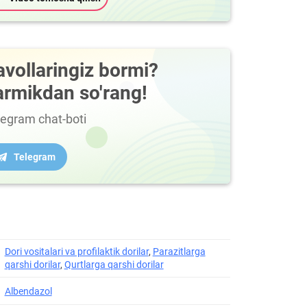
avollaringiz bormi?
armikdan so'rang!
legram chat-boti
Telegram
Dori vositalari va profilaktik dorilar
,
Parazitlarga
qarshi dorilar
,
Qurtlarga qarshi dorilar
Albendazol