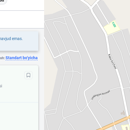
ud
 mavjud emas.
Standart bo‘yicha
ash:
si