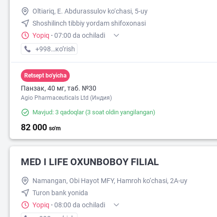
Oltiariq, E. Abdurassulov ko‘chasi, 5-uy
Shoshilinch tibbiy yordam shifoxonasi
Yopiq
·
07:00 da ochiladi
+998 (91) XXX-XX-XX
кo’rish
Retsept bo'yicha
Панзак, 40 мг, таб. №30
Agio Pharmaceuticals Ltd (Индия)
Mavjud: 3 qadoqlar
(3 soat oldin yangilangan)
82 000
so'm
MED I LIFE OXUNBOBOY FILIAL
Namangan, Obi Hayot MFY, Hamroh ko‘chasi, 2A-uy
Turon bank yonida
Yopiq
·
08:00 da ochiladi