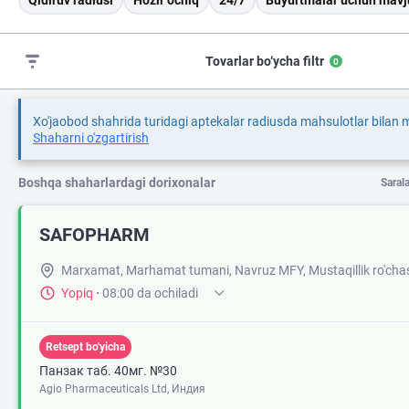
Qidiruv radiusi
Hozir ochiq
24/7
Buyurtmalar uchun mavj
Tovarlar bo‘ycha filtr
0
Xo'jaobod shahrida turidagi aptekalar radiusda mahsulotlar bilan
Shaharni o'zgartirish
Boshqa shaharlardagi dorixonalar
Saral
SAFOPHARM
Marxamat, Marhamat tumani, Navruz MFY, Mustaqillik ro'cha
Yopiq
·
08:00 da ochiladi
Retsept bo'yicha
Панзак таб. 40мг. №30
Agio Pharmaceuticals Ltd, Индия