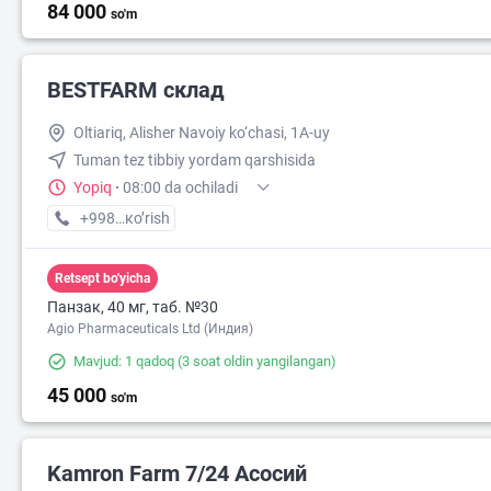
84 000
so'm
BESTFARM склад
Oltiariq, Alisher Navoiy ko‘chasi, 1A-uy
Tuman tez tibbiy yordam qarshisida
Yopiq
·
08:00 da ochiladi
+998 (91) XXX-XX-XX
кo’rish
Retsept bo'yicha
Панзак, 40 мг, таб. №30
Agio Pharmaceuticals Ltd (Индия)
Mavjud: 1 qadoq
(3 soat oldin yangilangan)
45 000
so'm
Kamron Farm 7/24 Асосий