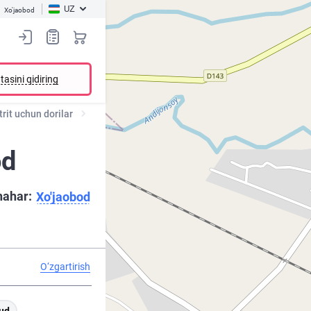
UZ
Xo'jaobod
tasini qidiring
rit uchun dorilar
od
hahar:
Xo'jaobod
O‘zgartirish