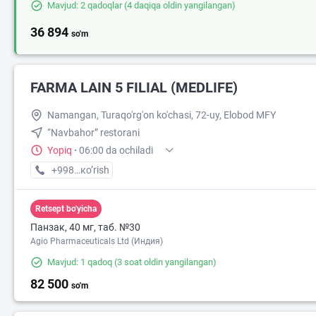
Mavjud: 2 qadoqlar
(4 daqiqa oldin yangilangan)
36 894
so'm
FARMA LAIN 5 FILIAL (MEDLIFE)
Namangan, Turaqo'rg'on ko'chasi, 72-uy, Elobod MFY
“Navbahor” restorani
Yopiq
·
06:00 da ochiladi
+998 (55) XXX-XX-XX
кo’rish
Retsept bo'yicha
Панзак, 40 мг, таб. №30
Agio Pharmaceuticals Ltd (Индия)
Mavjud: 1 qadoq
(3 soat oldin yangilangan)
82 500
so'm