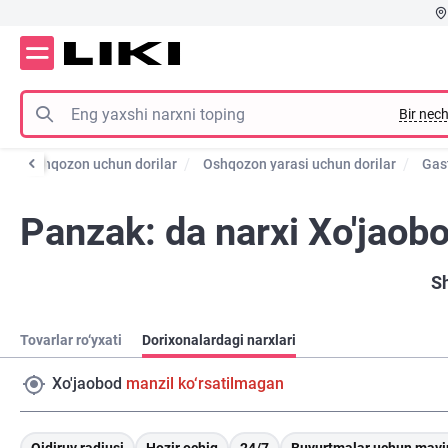
Bir nech
Oshqozon uchun dorilar
Oshqozon yarasi uchun dorilar
Gast
Panzak: da narxi Xo'jaob
S
Tovarlar ro‘yxati
Dorixonalardagi narxlari
Xo'jaobod
manzil ko‘rsatilmagan