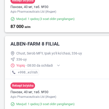
Retsept bo'yicha
Панзак, 40 мг, таб. №30
Agio Pharmaceuticals Ltd (Индия)
Mavjud: 1 qadoq
(3 soat oldin yangilangan)
87 000
so'm
ALBEN-FARM 8 FILIAL
Chust, Serob MFY, Ipak yo‘li ko‘chasi, 336-uy
336-uy
Yopiq
·
08:00 da ochiladi
+998 (33) XXX-XX-XX
кo’rish
Retsept bo'yicha
Панзак, 40 мг, таб. №30
Agio Pharmaceuticals Ltd (Индия)
Mavjud: 1 qadoq
(3 soat oldin yangilangan)