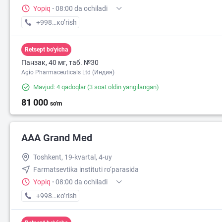
Yopiq
·
08:00 da ochiladi
+998 (90) XXX-XX-XX
кo’rish
Retsept bo'yicha
Панзак, 40 мг, таб. №30
Agio Pharmaceuticals Ltd (Индия)
Mavjud: 4 qadoqlar
(3 soat oldin yangilangan)
81 000
so'm
AAA Grand Med
Toshkent, 19-kvartal, 4-uy
Farmatsevtika instituti ro‘parasida
Yopiq
·
08:00 da ochiladi
+998 (95) XXX-XX-XX
кo’rish