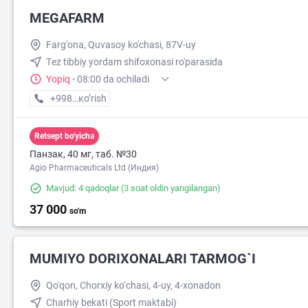
MEGAFARM
Farg'ona, Quvasoy ko'chasi, 87V-uy
Тez tibbiy yordam shifoxonasi ro'parasida
Yopiq
·
08:00 da ochiladi
+998 (97) XXX-XX-XX
кo’rish
Retsept bo'yicha
Панзак, 40 мг, таб. №30
Agio Pharmaceuticals Ltd (Индия)
Mavjud: 4 qadoqlar
(3 soat oldin yangilangan)
37 000
so'm
MUMIYO DORIXONALARI TARMOG`I
Qo'qon, Chorxiy ko‘chasi, 4-uy, 4-xonadon
Charhiy bekati (Sport maktabi)