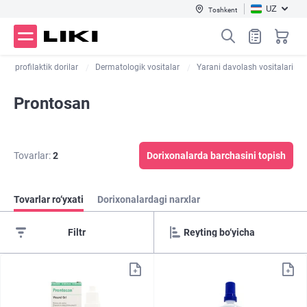
UZ
Toshkent
i va profilaktik dorilar
Dermatologik vositalar
Yarani davolash vositalari
Prontosan
Tovarlar:
2
Dorixonalarda barchasini topish
Tovarlar ro‘yxati
Dorixonalardagi narxlar
Filtr