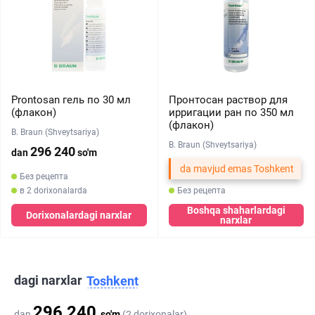
Prontosan гель по 30 мл
Пронтосан раствор для
(флакон)
ирригации ран по 350 мл
(флакон)
B. Braun (Shveytsariya)
B. Braun (Shveytsariya)
296 240
dan
so'm
da mavjud emas Toshkent
Без рецепта
в 2 dorixonalarda
Без рецепта
Boshqa shaharlardagi
Dorixonalardagi narxlar
narxlar
dagi narxlar
Toshkent
296 240
dan
so'm
(2 dorixonalar)