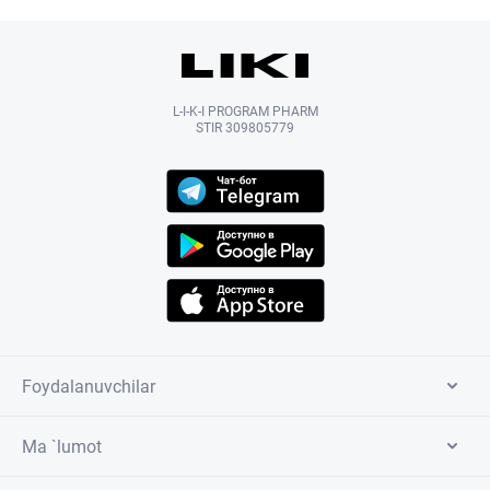
L-I-K-I PROGRAM PHARM
STIR 309805779
Foydalanuvchilar
Ma `lumot