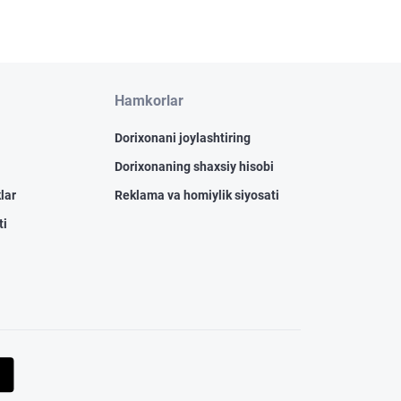
Hamkorlar
Dorixonani joylashtiring
Dorixonaning shaxsiy hisobi
lar
Reklama va homiylik siyosati
ti