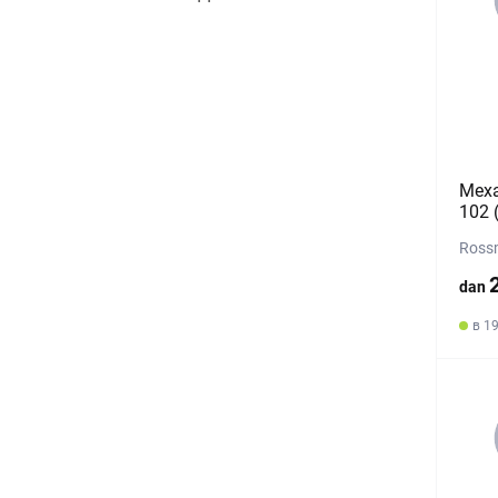
Mexa
102 
Rossm
dan
в 19