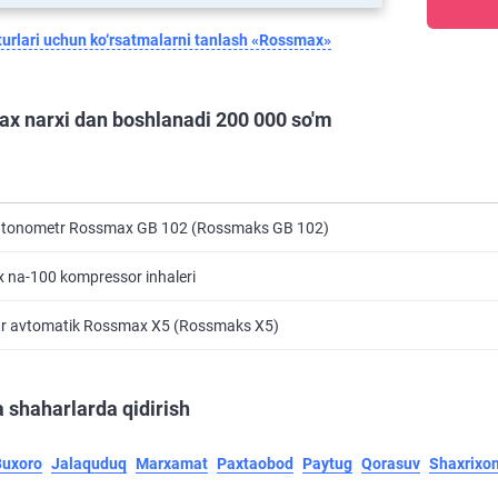
urlari uchun ko‘rsatmalarni tanlash «Rossmax»
x narxi dan boshlanadi 200 000 so'm
 tonometr Rossmax GB 102 (Rossmaks GB 102)
 na-100 kompressor inhaleri
r avtomatik Rossmax X5 (Rossmaks X5)
 shaharlarda qidirish
Buxoro
Jalaquduq
Marxamat
Paxtaobod
Paytug
Qorasuv
Shaxrixo