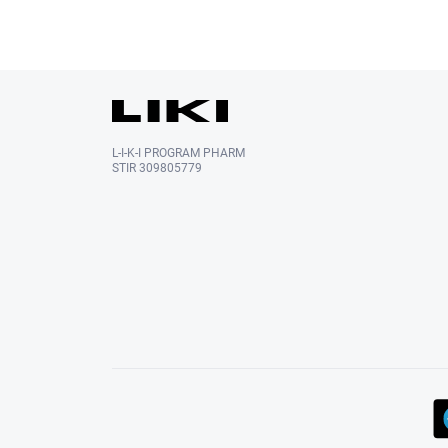
L-I-K-I PROGRAM PHARM
STIR 309805779