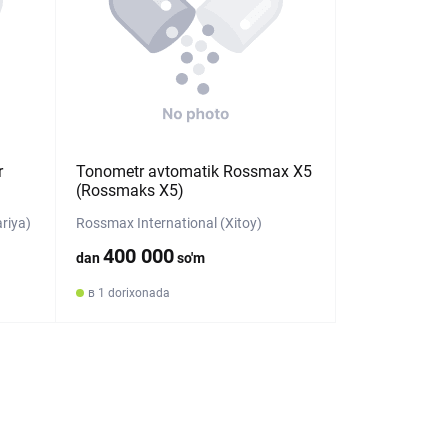
r
Tonometr avtomatik Rossmax X5
(Rossmaks X5)
riya)
Rossmax International (Xitoy)
400 000
dan
so'm
в 1 dorixonada