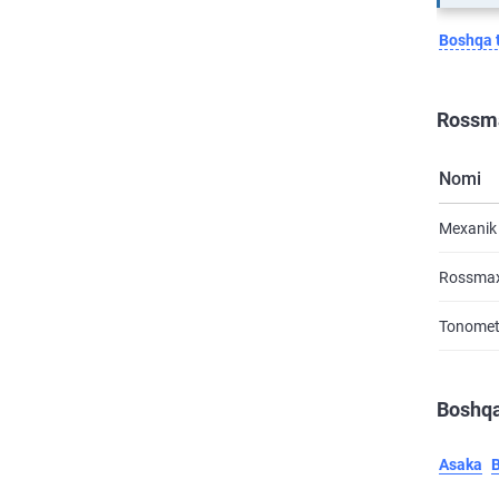
Boshqa t
Rossma
Nomi
Mexanik
Rossmax
Tonomet
Boshqa
Asaka