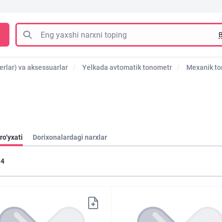
B
zerlar) va aksessuarlar
Yelkada avtomatik tonometr
Mexanik t
ro‘yxati
Dorixonalardagi narxlar
4