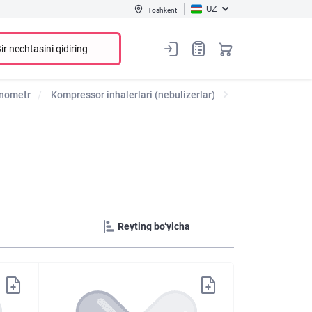
UZ
Toshkent
ir nechtasini qidiring
onometr
Kompressor inhalerlari (nebulizerlar)