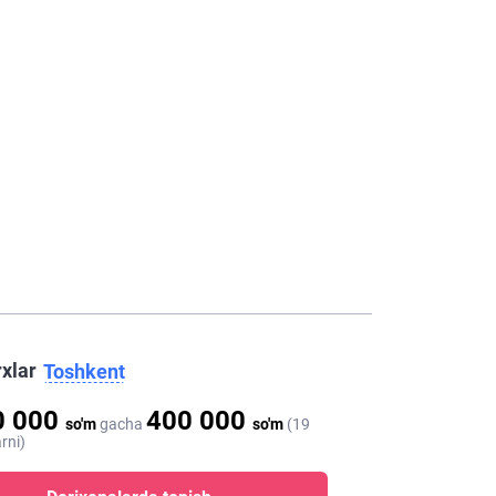
rxlar
Toshkent
0 000
400 000
so'm
gacha
so'm
(19
rni)