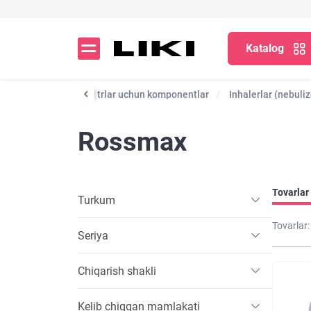
Katalog
essuarlar
Tonometrlar uchun komponentlar
Inhalerlar (nebuli
Rossmax
Tovarlar 
Turkum
Tovarlar:
Seriya
Chiqarish shakli
Kelib chiqqan mamlakati