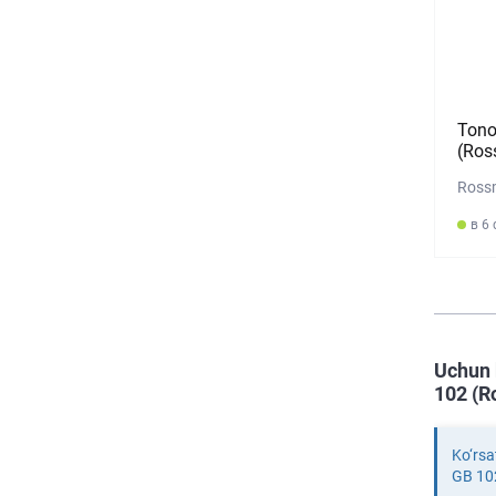
Tono
(Ros
Rossm
в 6 
Uchun 
102 (R
Ko‘rs
GB 10