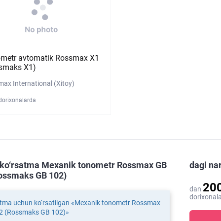
metr avtomatik Rossmax X1
smaks X1)
ax International (Xitoy)
dorixonalarda
ko‘rsatma Mexanik tonometr Rossmax GB
dagi na
ossmaks GB 102)
20
dan
dorixonala
atma uchun ko‘rsatilgan «Mexanik tonometr Rossmax
2 (Rossmaks GB 102)»