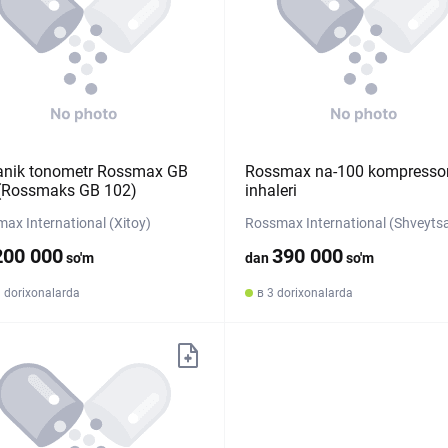
nik tonometr Rossmax GB
Rossmax na-100 kompresso
(Rossmaks GB 102)
inhaleri
ax International (Xitoy)
Rossmax International (Shveytsa
200 000
390 000
so'm
dan
so'm
 dorixonalarda
в 3 dorixonalarda