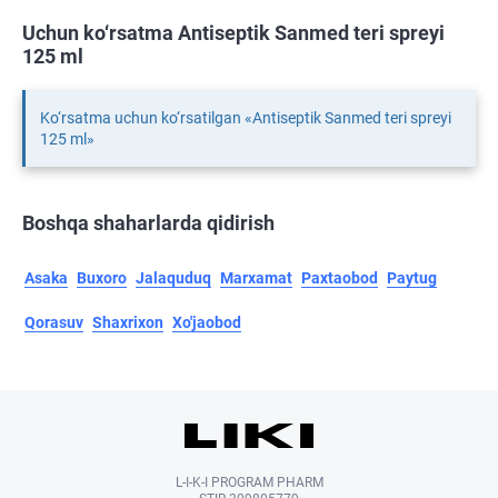
Uchun ko‘rsatma Antiseptik Sanmed teri spreyi
125 ml
Ko‘rsatma uchun ko‘rsatilgan «Antiseptik Sanmed teri spreyi
125 ml»
Boshqa shaharlarda qidirish
Asaka
Buxoro
Jalaquduq
Marxamat
Paxtaobod
Paytug
Qorasuv
Shaxrixon
Xo'jaobod
L-I-K-I PROGRAM PHARM