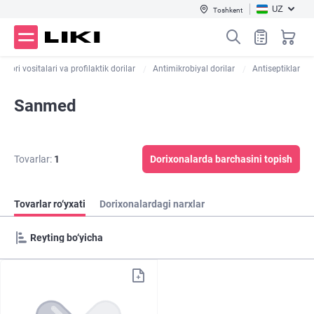
UZ
Toshkent
Dori vositalari va profilaktik dorilar
Antimikrobiyal dorilar
Antiseptiklar
Sanmed
Tovarlar:
1
Dorixonalarda barchasini topish
Tovarlar ro‘yxati
Dorixonalardagi narxlar