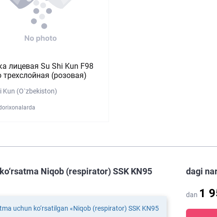
а лицевая Su Shi Kun F98
 трехслойная (розовая)
i Kun (O`zbekiston)
dorixonalarda
ko‘rsatma Niqob (respirator) SSK KN95
dagi na
1 
dan
tma uchun ko‘rsatilgan «Niqob (respirator) SSK KN95