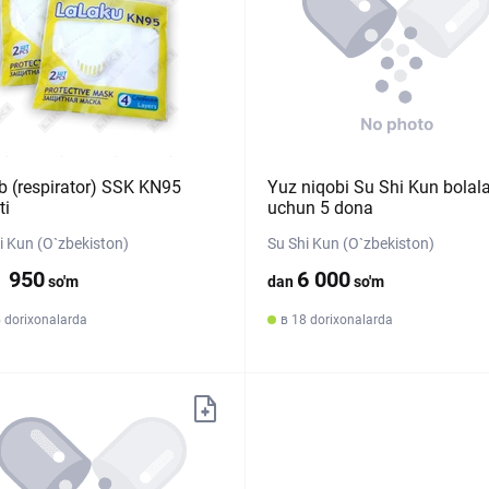
b (respirator) SSK KN95
Yuz niqobi Su Shi Kun bolala
ti
uchun 5 dona
i Kun (O`zbekiston)
Su Shi Kun (O`zbekiston)
1 950
6 000
so'm
dan
so'm
 dorixonalarda
в 18 dorixonalarda