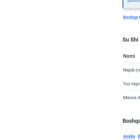
pushti
Boshqa t
Su Shi
Nomi
Niqob (r
Yuz niqo
Маска л
Boshqa
Asaka