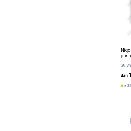
Niqo
push
Su Sh
dan
в 35