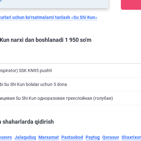
»
urlari uchun ko‘rsatmalarni tanlash «Su Shi Kun»
 Kun narxi dan boshlanadi 1 950 so'm
espirator) SSK KN95 pushti
bi Su Shi Kun bolalar uchun 5 dona
ицевая Su Shi Kun одноразовая трехслойная (голубая)
 shaharlarda qidirish
Buxoro
Jalaquduq
Marxamat
Paxtaobod
Paytug
Qorasuv
Shaxrixo