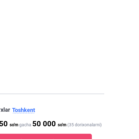
rxlar
Toshkent
950
50 000
so'm
gacha
so'm
(35 dorixonalarni)