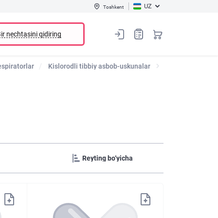
UZ
Toshkent
ir nechtasini qidiring
espiratorlar
Kislorodli tibbiy asbob-uskunalar