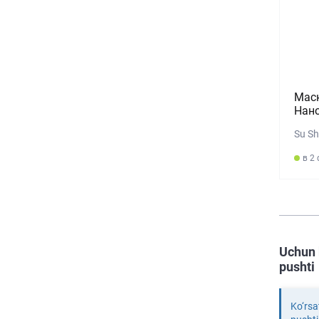
Маск
Нано
Su Sh
в 2 
Uchun 
pushti
Ko‘rsa