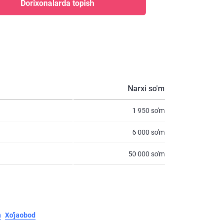
Dorixonalarda topish
Narxi so'm
1 950 so'm
6 000 so'm
50 000 so'm
n
Xo'jaobod