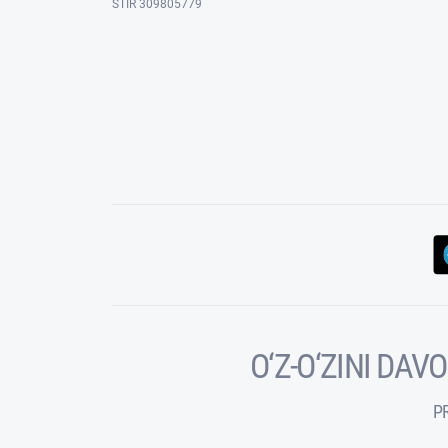
STIR 309805779
O‘Z-O‘ZINI DA
P