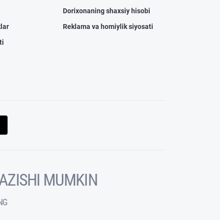
Dorixonaning shaxsiy hisobi
lar
Reklama va homiylik siyosati
ti
KAZISHI MUMKIN
NG