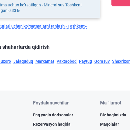
tma uchun ko‘rsatilgan «Mineral suv Toshkent
gan 0,33 l»
urlari uchun ko‘rsatmalarni tanlash «Toshkent»
 shaharlarda qidirish
Buxoro
Jalaquduq
Marxamat
Paxtaobod
Paytug
Qorasuv
Shaxrixo
Foydalanuvchilar
Ma `lumot
Eng yaqin dorixonalar
Biz haqimizda
Rezervasyon haqida
Maqolalar