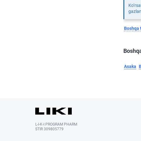
Ko‘rsa
gazlan
Boshqa t
Boshqa
Asaka
L-I-K-I PROGRAM PHARM
STIR 309805779