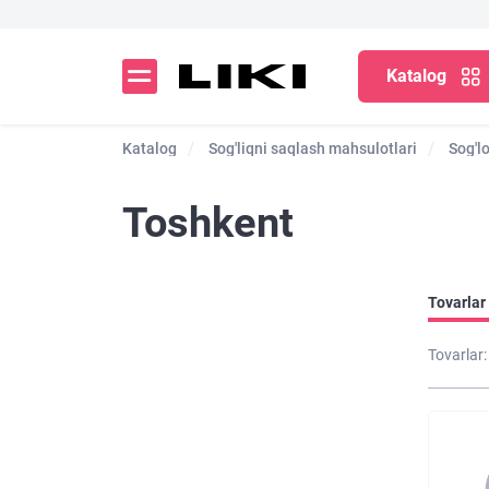
Katalog
Katalog
Sog'liqni saqlash mahsulotlari
Sog'l
Toshkent
Tovarlar 
Tovarlar: