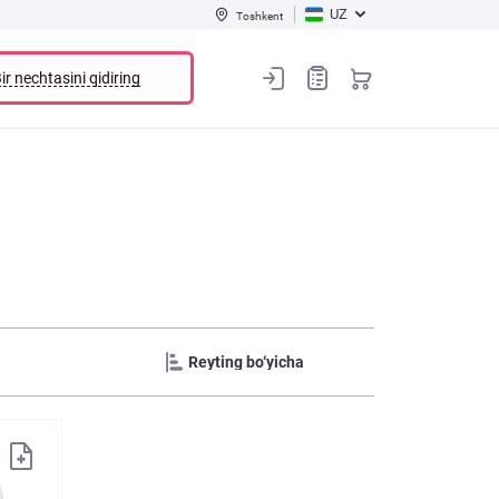
UZ
Toshkent
ir nechtasini qidiring