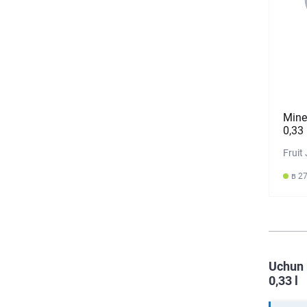
Mine
0,33 
Fruit
в 27
Uchun 
0,33 l