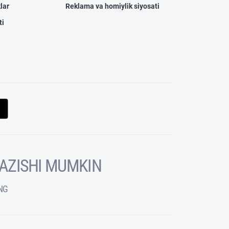
lar
Reklama va homiylik siyosati
ti
KAZISHI MUMKIN
NG