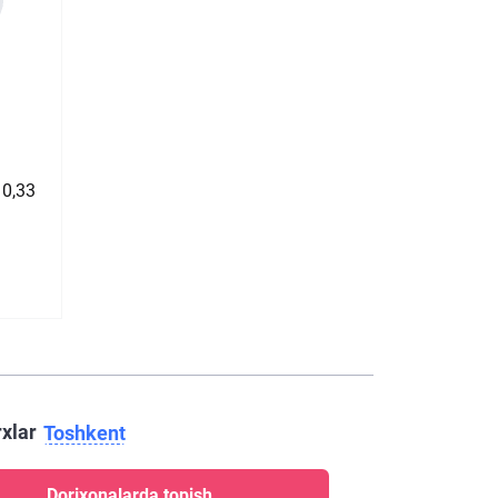
 0,33
rxlar
Toshkent
Dorixonalarda topish