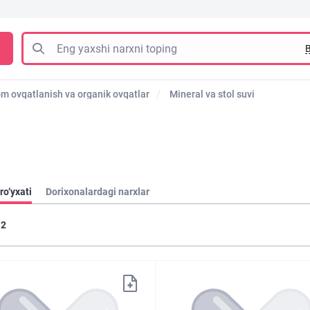
B
om ovqatlanish va organik ovqatlar
Mineral va stol suvi
ro‘yxati
Dorixonalardagi narxlar
2