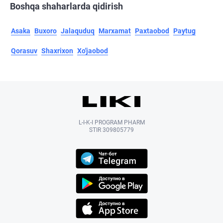
Boshqa shaharlarda qidirish
Asaka
Buxoro
Jalaquduq
Marxamat
Paxtaobod
Paytug
Qorasuv
Shaxrixon
Xo'jaobod
L-I-K-I PROGRAM PHARM
STIR 309805779