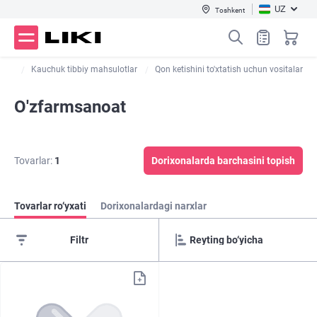
UZ
Toshkent
lari
Kauchuk tibbiy mahsulotlar
Qon ketishini to'xtatish uchun vositalar
O'zfarmsanoat
Tovarlar:
1
Dorixonalarda barchasini topish
Tovarlar ro‘yxati
Dorixonalardagi narxlar
Filtr