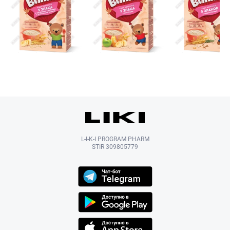
L-I-K-I PROGRAM PHARM
STIR 309805779