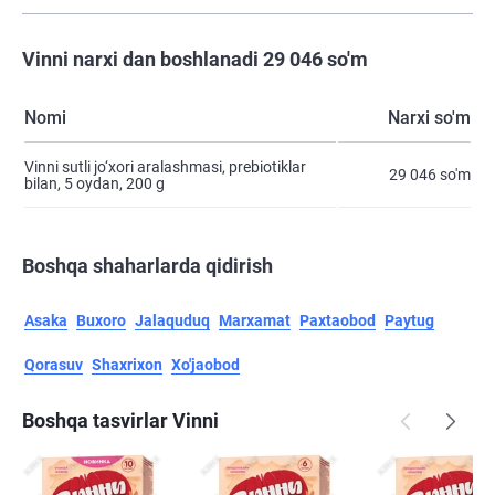
Vinni narxi dan boshlanadi 29 046 so'm
Nomi
Narxi so'm
Vinni sutli jo‘xori aralashmasi, prebiotiklar
29 046 so'm
bilan, 5 oydan, 200 g
Boshqa shaharlarda qidirish
Asaka
Buxoro
Jalaquduq
Marxamat
Paxtaobod
Paytug
Qorasuv
Shaxrixon
Xo'jaobod
Boshqa tasvirlar Vinni