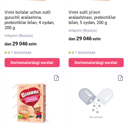
Vinni bolalar uchun sutli
Vinni sutli jo‘xori
guruchli aralashma,
aralashmasi, prebiotiklar
prebiotiklar bilan, 4 oydan,
bilan, 5 oydan, 200 g
200 g
Infaprim (Rossiya)
Infaprim (Rossiya)
29 046
dan
so'm
29 046
dan
so'm
в 1 dorixonada
в 1 dorixonada
Dorixonalardagi narxlar
Dorixonalardagi narxlar