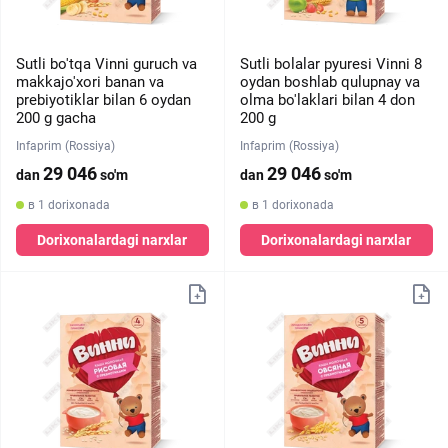
Sutli bo'tqa Vinni guruch va
Sutli bolalar pyuresi Vinni 8
makkajo'xori banan va
oydan boshlab qulupnay va
prebiyotiklar bilan 6 oydan
olma bo'laklari bilan 4 don
200 g gacha
200 g
Infaprim (Rossiya)
Infaprim (Rossiya)
29 046
29 046
dan
so'm
dan
so'm
в 1 dorixonada
в 1 dorixonada
Dorixonalardagi narxlar
Dorixonalardagi narxlar