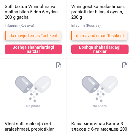
Sutli bo'tqa Vinni olma va
Vinni grechka aralashmasi,
malina bilan 5 don 6 oydan
prebiotiklar bilan, 4 oydan,
200 g gacha
200 g
Infaprim (Rossiya)
Infaprim (Rossiya)
da mavjud emas Toshkent
da mavjud emas Toshkent
Boshqa shaharlardagi
Boshqa shaharlardagi
narxlar
narxlar
Vinni sutli makkajo‘xori
Каша молочная Винни 3
aralashmasi, prebiotiklar
злаков с 6-ти месяцев 200