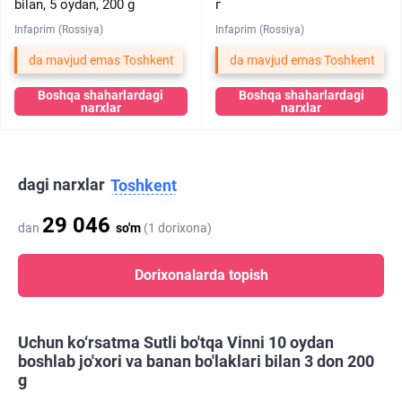
bilan, 5 oydan, 200 g
г
Infaprim (Rossiya)
Infaprim (Rossiya)
da mavjud emas Toshkent
da mavjud emas Toshkent
Boshqa shaharlardagi
Boshqa shaharlardagi
narxlar
narxlar
dagi narxlar
Toshkent
29 046
dan
so'm
(1 dorixona)
Dorixonalarda topish
Uchun ko‘rsatma Sutli bo'tqa Vinni 10 oydan
boshlab jo'xori va banan bo'laklari bilan 3 don 200
g