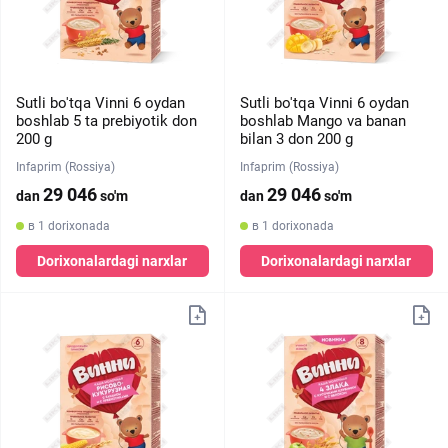
Sutli bo'tqa Vinni 6 oydan
Sutli bo'tqa Vinni 6 oydan
boshlab 5 ta prebiyotik don
boshlab Mango va banan
200 g
bilan 3 don 200 g
Infaprim (Rossiya)
Infaprim (Rossiya)
29 046
29 046
dan
so'm
dan
so'm
в 1 dorixonada
в 1 dorixonada
Dorixonalardagi narxlar
Dorixonalardagi narxlar