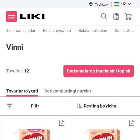
UZ
Toshkent
ar uchun mahsulotlar
Bolalar ovqatlari
Bolalar bo'tqalari
Sutli bo'tqa
Vinni
Tovarlar:
12
Dorixonalarda barchasini topish
Tovarlar ro‘yxati
Dorixonalardagi narxlar
Filtr