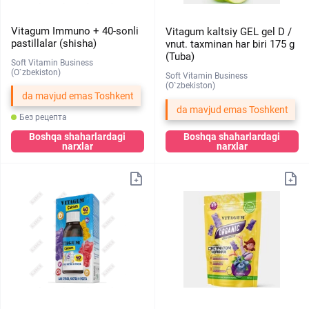
Vitagum Immuno + 40-sonli
Vitagum kaltsiy GEL gel D /
pastillalar (shisha)
vnut. taxminan har biri 175 g
(Tuba)
Soft Vitamin Business
(O`zbekiston)
Soft Vitamin Business
(O`zbekiston)
da mavjud emas Toshkent
da mavjud emas Toshkent
Без рецепта
Boshqa shaharlardagi
Boshqa shaharlardagi
narxlar
narxlar