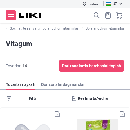
UZ
Toshkent
iy
Sochlar, terilar va tirnoqlar uchun vitaminlar
Bolalar uchun vitaminlar
Vitagum
Tovarlar:
14
Dorixonalarda barchasini topish
Tovarlar ro‘yxati
Dorixonalardagi narxlar
Filtr