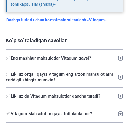
sonli kapsulalar (shisha)»
Boshqa turlari uchun ko‘rsatmalarni tanlash «Vitagum»
Ko`p so`raladigan savollar
✅ Eng mashhur mahsulotlar Vitagum qaysi?
✅️ Liki.uz orqali qaysi Vitagum eng arzon mahsulotlarni
xarid qilishingiz mumkin?
✅ Liki.uz da Vitagum mahsulotlar qancha turadi?
✅ Vitagum Mahsulotlar qaysi toifalarda bor?