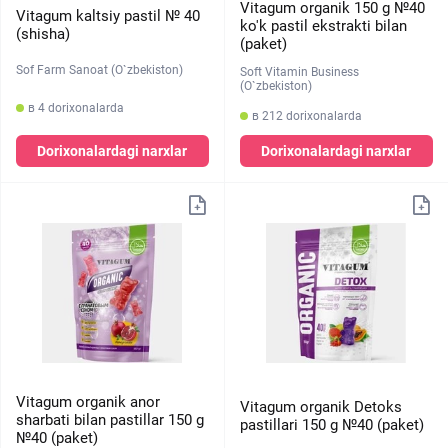
Vitagum organik 150 g №40
Vitagum kaltsiy pastil № 40
ko'k pastil ekstrakti bilan
(shisha)
(paket)
Sof Farm Sanoat (O`zbekiston)
Soft Vitamin Business
(O`zbekiston)
в 4 dorixonalarda
в 212 dorixonalarda
Dorixonalardagi narxlar
Dorixonalardagi narxlar
Vitagum organik anor
Vitagum organik Detoks
sharbati bilan pastillar 150 g
pastillari 150 g №40 (paket)
№40 (paket)