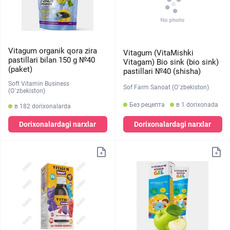
Vitagum organik qora zira
Vitagum (VitaMishki
pastillari bilan 150 g №40
Vitagam) Bio sink (bio sink)
(paket)
pastillari №40 (shisha)
Soft Vitamin Business
Sof Farm Sanoat (O`zbekiston)
(O`zbekiston)
Без рецепта
в 1 dorixonada
в 182 dorixonalarda
Dorixonalardagi narxlar
Dorixonalardagi narxlar