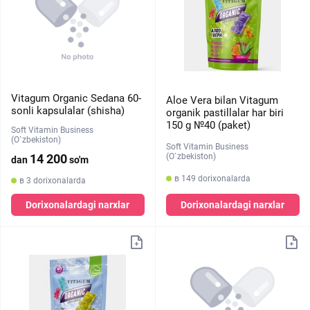
Vitagum Organic Sedana 60-
Aloe Vera bilan Vitagum
sonli kapsulalar (shisha)
organik pastillalar har biri
150 g №40 (paket)
Soft Vitamin Business
(O`zbekiston)
Soft Vitamin Business
(O`zbekiston)
14 200
dan
so'm
в 149 dorixonalarda
в 3 dorixonalarda
Dorixonalardagi narxlar
Dorixonalardagi narxlar