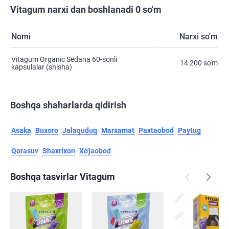
Vitagum narxi dan boshlanadi 0 so'm
Nomi
Narxi so'm
Vitagum Organic Sedana 60-sonli
14 200 so'm
kapsulalar (shisha)
Boshqa shaharlarda qidirish
Asaka
Buxoro
Jalaquduq
Marxamat
Paxtaobod
Paytug
Qorasuv
Shaxrixon
Xo'jaobod
Boshqa tasvirlar Vitagum