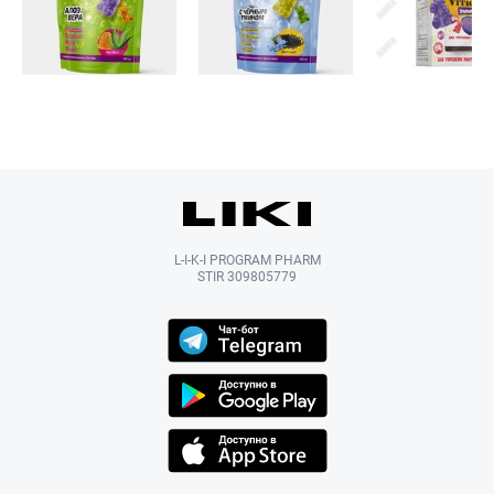
L-I-K-I PROGRAM PHARM
STIR 309805779