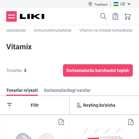
UZ
Toshkent
modulyatorlar
Immunostimulyatorlar
Vitamin va mineral komplekslar
Vitamix
Tovarlar:
3
Dorixonalarda barchasini topish
Tovarlar ro‘yxati
Dorixonalardagi narxlar
Filtr