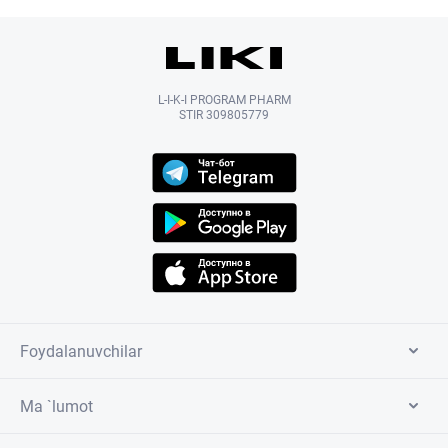
L-I-K-I PROGRAM PHARM
STIR 309805779
Foydalanuvchilar
Ma `lumot