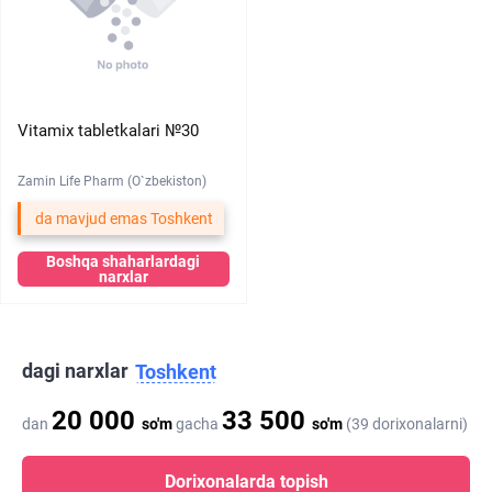
Vitamix tabletkalari №30
Zamin Life Pharm (O`zbekiston)
da mavjud emas Toshkent
Boshqa shaharlardagi
narxlar
dagi narxlar
Toshkent
20 000
33 500
dan
so'm
gacha
so'm
(39 dorixonalarni)
Dorixonalarda topish