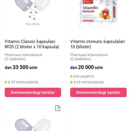
Vitamix Classic kapsulasi
Vitamix immuno kapsulalari
№20 (2 blister х 10 kapsula)
10 (blister)
Pharmaxx International
Pharmaxx International
(O`zbekiston)
(O`zbekiston)
33 500
20 000
dan
so'm
dan
so'm
Без рецепта
в 39 dorixonalarda
в 69 dorixonalarda
Dorixonalardagi narxlar
Dorixonalardagi narxlar