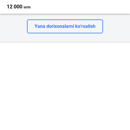
12 000
so'm
Yana dorixonalarni ko‘rsatish