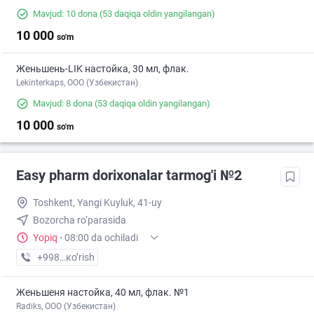
Mavjud: 10 dona
(53 daqiqa oldin yangilangan)
10 000
so'm
Женьшень-LIK настойка, 30 мл, флак.
Lekinterkaps, ООО (Узбекистан)
Mavjud: 8 dona
(53 daqiqa oldin yangilangan)
10 000
so'm
Easy pharm dorixonalar tarmog'i №2
Toshkent, Yangi Kuyluk, 41-uy
Bozorcha ro‘parasida
Yopiq
·
08:00 da ochiladi
+998 (97) XXX-XX-XX
кo’rish
Женьшеня настойка, 40 мл, флак. №1
Radiks, ООО (Узбекистан)