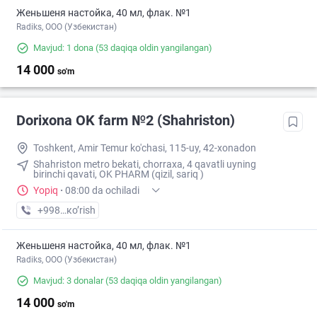
Женьшеня настойка, 40 мл, флак. №1
Radiks, ООО (Узбекистан)
Mavjud: 1 dona
(53 daqiqa oldin yangilangan)
14 000
so'm
Dorixona ОK farm №2 (Shahriston)
Toshkent, Amir Temur ko'chasi, 115-uy, 42-xonadon
Shahriston metro bekati, chorraxa, 4 qavatli uyning
birinchi qavati, OK PHARM (qizil, sariq )
Yopiq
·
08:00 da ochiladi
+998 (90) XXX-XX-XX
кo’rish
Женьшеня настойка, 40 мл, флак. №1
Radiks, ООО (Узбекистан)
Mavjud: 3 donalar
(53 daqiqa oldin yangilangan)
14 000
so'm