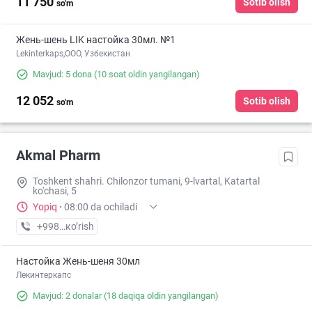
11 750
Sotib olish
so'm
Жень-шень LIK настойка 30мл. №1
Lekinterkaps,OOO, Узбекистан
Mavjud: 5 dona
(10 soat oldin yangilangan)
12 052
Sotib olish
so'm
Akmal Pharm
Toshkent shahri. Chilonzor tumani, 9-lvartal, Katartal
ko'chasi, 5
Yopiq
·
08:00 da ochiladi
+998 (99) XXX-XX-XX
кo’rish
Настойка Жень-шеня 30мл
Лекинтеркапс
Mavjud: 2 donalar
(18 daqiqa oldin yangilangan)