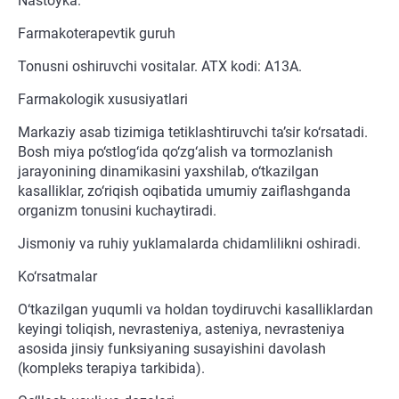
Nastoyka.
Farmakoterapevtik guruh
Tonusni oshiruvchi vositalar. ATX kodi: A13A.
Farmakologik xususiyatlari
Markaziy asab tizimiga tetiklashtiruvchi ta’sir ko‘rsatadi.
Bosh miya po‘stlog‘ida qo‘zg‘alish va tormozlanish
jarayonining dinamikasini yaxshilab, o‘tkazilgan
kasalliklar, zo‘riqish oqibatida umumiy zaiflashganda
organizm tonusini kuchaytiradi.
Jismoniy va ruhiy yuklamalarda chidamlilikni oshiradi.
Ko‘rsatmalar
O‘tkazilgan yuqumli va holdan toydiruvchi kasalliklardan
keyingi toliqish, nevrasteniya, asteniya, nevrasteniya
asosida jinsiy funksiyaning susayishini davolash
(kompleks terapiya tarkibida).