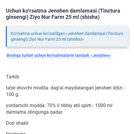
Uchun ko‘rsatma Jenshen damlamasi (Tinctura
ginsengi) Ziyo Nur Farm 25 ml (shisha)
Ko‘rsatma uchun ko‘rsatilgan «Jenshen damlamasi (Tinctura
ginsengi) Ziyo Nur Farm 25 ml (shisha)»
Boshqa turlari uchun ko‘rsatmalarni tanlash «Jenshen»
Tarkib
ta’sir etuvchi modda: dag‘al maydalangan jenshen ildizi -
100 g;
yordamchi modda: 70% li tibbiy etil spirti - 1000 ml
damlama olingunga qadar.
Dori shakli