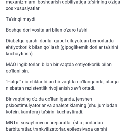
mexanizmlarni boshqarish qobiliyatiga ta’sirining o‘ziga
xos xususiyatlari
Ta’sir qilmaydi.
Boshqa dori vositalari bilan o‘zaro ta’siri
Diabetga qarshi dorilar qabul qilayotgan bemorlarda
ehtiyotkorlik bilan qo‘llash (gipoglikemik dorilar ta’sirini
kuchaytirish).
MAO ingibitorlari bilan bir vaqtda ehtiyotkorlik bilan
qo‘llanilsin.
"Halqa" diuretiklar bilan bir vaqtda qo‘llanganda, ularga
nisbatan rezistentlik rivojlanish xavfi ortadi.
Bir vaqtning o‘zida qo‘llanilganda, jenshen
psixostimulyatorlar va analeptiklarning (shu jumladan
kofein, kamfora) ta’sirini kuchaytiradi.
MNTni susaytiruvchi preparatlar (shu jumladan
barbituratlar, trankvilizatorlar, epilepsiyaga qarshi