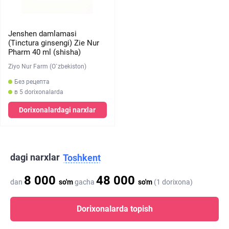
Jenshen damlamasi
(Tinctura ginsengi) Zie Nur
Pharm 40 ml (shisha)
Ziyo Nur Farm (O`zbekiston)
Без рецепта
в 5 dorixonalarda
Dorixonalardagi narxlar
dagi narxlar
Toshkent
8 000
48 000
dan
so'm
gacha
so'm
(1 dorixona)
Dorixonalarda topish