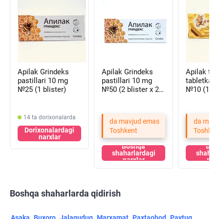
Apilak Grindeks
Apilak Grindeks
Apilak til osti
pastillari 10 mg
pastillari 10 mg
tabletkala
№25 (1 blister)
№50 (2 blister х 25
№10 (1 bli
tabletka)
14 ta dorixonalarda
da mavjud emas
da mavj
Dorixonalardagi
Toshkent
Toshken
narxlar
Boshqa
Bos
shaharlardagi
shahar
narxlar
nar
Boshqa shaharlarda qidirish
Asaka
Buxoro
Jalaquduq
Marxamat
Paxtaobod
Paytug