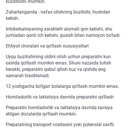
kuzatilishi mumkin.
Zaharlanganda - nafas olishning buzilishi, hushdan
ketish.
Intoksikatsiyaning xarakterli alomati qon ketishi, shu
jumladan qonli ich ketishi, qusish bilan namoyon bo‘ladi.
Ehtiyot choralari va qo‘llash xususiyatlari
Uyqu buzilishining oldini olish uchun preparatni kun
oxirida qo‘llash mumkin emas. Shuni nazarda tutish
kerakki, preparatni qabul qilish kuz va qishda eng
samarali hisoblanadi.
12 yoshgacha bo‘lgan bolalarga qo‘llash mumkin emas.
Homiladorlik va laktatsiya davrida preparatni qo‘llash
Preparatni homiladorlik va laktatsiya davrida tavsiya
etilgan dozalarda qo‘llash mumkin.
Preparatning transport vositasini yoki potensial xavfli