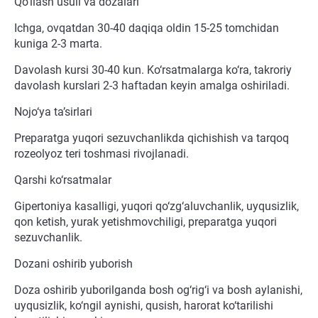
Qo‘llash usuli va dozalari
Ichga, ovqatdan 30-40 daqiqa oldin 15-25 tomchidan
kuniga 2-3 marta.
Davolash kursi 30-40 kun. Ko‘rsatmalarga ko‘ra, takroriy
davolash kurslari 2-3 haftadan keyin amalga oshiriladi.
Nojo‘ya ta’sirlari
Preparatga yuqori sezuvchanlikda qichishish va tarqoq
rozeolyoz teri toshmasi rivojlanadi.
Qarshi ko‘rsatmalar
Gipertoniya kasalligi, yuqori qo‘zg‘aluvchanlik, uyqusizlik,
qon ketish, yurak yetishmovchiligi, preparatga yuqori
sezuvchanlik.
Dozani oshirib yuborish
Doza oshirib yuborilganda bosh og‘rig‘i va bosh aylanishi,
uyqusizlik, ko‘ngil aynishi, qusish, harorat ko‘tarilishi