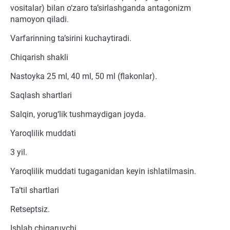
vositalar) bilan o‘zaro ta’sirlashganda antagonizm
namoyon qiladi.
Varfarinning ta’sirini kuchaytiradi.
Chiqarish shakli
Nastoyka 25 ml, 40 ml, 50 ml (flakonlar).
Saqlash shartlari
Salqin, yorug‘lik tushmaydigan joyda.
Yaroqlilik muddati
3 yil.
Yaroqlilik muddati tugaganidan keyin ishlatilmasin.
Ta’til shartlari
Retseptsiz.
Ishlab chiqaruvchi