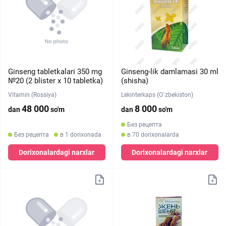
Ginseng tabletkalari 350 mg
Ginseng-lik damlamasi 30 ml
№20 (2 blister х 10 tabletka)
(shisha)
Vitamin (Rossiya)
Lekinterkaps (O`zbekiston)
48 000
8 000
dan
so'm
dan
so'm
Без рецепта
Без рецепта
в 1 dorixonada
в 70 dorixonalarda
Dorixonalardagi narxlar
Dorixonalardagi narxlar