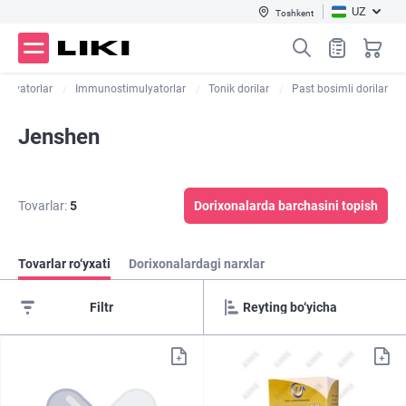
UZ
Toshkent
lyatorlar
Immunostimulyatorlar
Tonik dorilar
Past bosimli dorilar
Jenshen
Tovarlar:
5
Dorixonalarda barchasini topish
Tovarlar ro‘yxati
Dorixonalardagi narxlar
Filtr