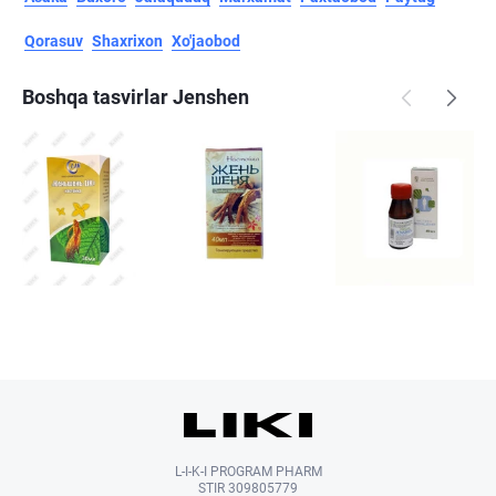
Qorasuv
Shaxrixon
Xo'jaobod
Boshqa tasvirlar Jenshen
L-I-K-I PROGRAM PHARM
STIR 309805779