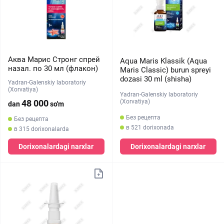
Аква Марис Стронг спрей
Aqua Maris Klassik (Aqua
назал. по 30 мл (флакон)
Maris Classic) burun spreyi
dozasi 30 ml (shisha)
Yadran-Galenskiy laboratoriy
(Xorvatiya)
Yadran-Galenskiy laboratoriy
(Xorvatiya)
48 000
dan
so'm
Без рецепта
Без рецепта
в 521 dorixonada
в 315 dorixonalarda
Dorixonalardagi narxlar
Dorixonalardagi narxlar