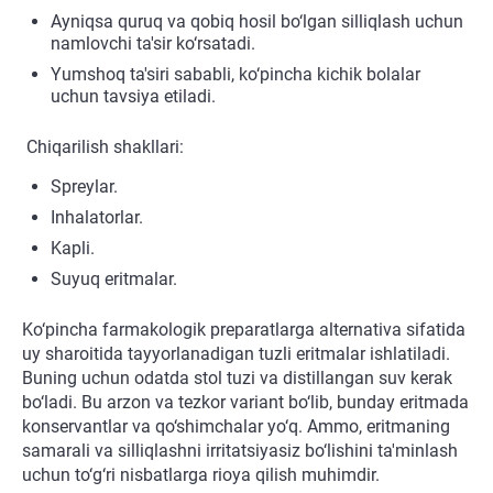
Ayniqsa quruq va qobiq hosil bo‘lgan silliqlash uchun
namlovchi ta'sir ko‘rsatadi.
Yumshoq ta'siri sababli, ko‘pincha kichik bolalar
uchun tavsiya etiladi.
Chiqarilish shakllari:
Spreylar.
Inhalatorlar.
Kapli.
Suyuq eritmalar.
Ko‘pincha farmakologik preparatlarga alternativa sifatida
uy sharoitida tayyorlanadigan tuzli eritmalar ishlatiladi.
Buning uchun odatda stol tuzi va distillangan suv kerak
bo‘ladi. Bu arzon va tezkor variant bo‘lib, bunday eritmada
konservantlar va qo‘shimchalar yo‘q. Ammo, eritmaning
samarali va silliqlashni irritatsiyasiz bo‘lishini ta'minlash
uchun to‘g‘ri nisbatlarga rioya qilish muhimdir.