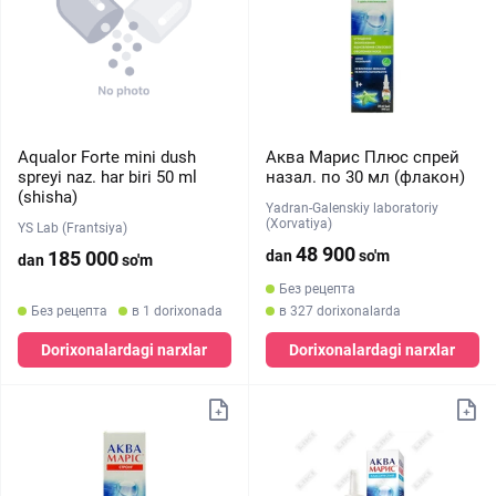
Aqualor Forte mini dush
Аква Марис Плюс спрей
spreyi naz. har biri 50 ml
назал. по 30 мл (флакон)
(shisha)
Yadran-Galenskiy laboratoriy
(Xorvatiya)
YS Lab (Frantsiya)
48 900
185 000
dan
so'm
dan
so'm
Без рецепта
Без рецепта
в 1 dorixonada
в 327 dorixonalarda
Dorixonalardagi narxlar
Dorixonalardagi narxlar