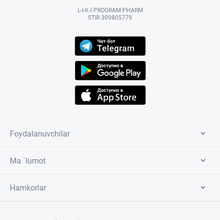
L-I-K-I PROGRAM PHARM
STIR 309805779
Foydalanuvchilar
Ma `lumot
Hamkorlar