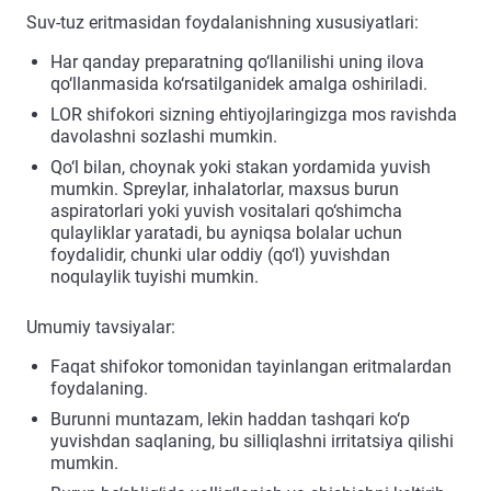
Suv-tuz eritmasidan foydalanishning xususiyatlari:
Har qanday preparatning qo‘llanilishi uning ilova
qo‘llanmasida ko‘rsatilganidek amalga oshiriladi.
LOR shifokori sizning ehtiyojlaringizga mos ravishda
davolashni sozlashi mumkin.
Qo‘l bilan, choynak yoki stakan yordamida yuvish
mumkin. Spreylar, inhalatorlar, maxsus burun
aspiratorlari yoki yuvish vositalari qo‘shimcha
qulayliklar yaratadi, bu ayniqsa bolalar uchun
foydalidir, chunki ular oddiy (qo‘l) yuvishdan
noqulaylik tuyishi mumkin.
Umumiy tavsiyalar:
Faqat shifokor tomonidan tayinlangan eritmalardan
foydalaning.
Burunni muntazam, lekin haddan tashqari ko‘p
yuvishdan saqlaning, bu silliqlashni irritatsiya qilishi
mumkin.