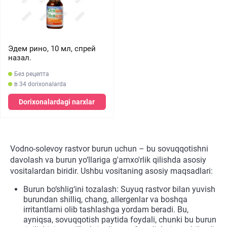
Эдем рино, 10 мл, спрей
назал.
Без рецепта
в 34 dorixonalarda
Dorixonalardagi narxlar
Vodno-solevoy rastvor burun uchun – bu sovuqqotishni
davolash va burun yo‘llariga g'amxo'rlik qilishda asosiy
vositalardan biridir. Ushbu vositaning asosiy maqsadlari:
Burun bo‘shlig‘ini tozalash: Suyuq rastvor bilan yuvish
burundan shilliq, chang, allergenlar va boshqa
irritantlarni olib tashlashga yordam beradi. Bu,
ayniqsa, sovuqqotish paytida foydali, chunki bu burun