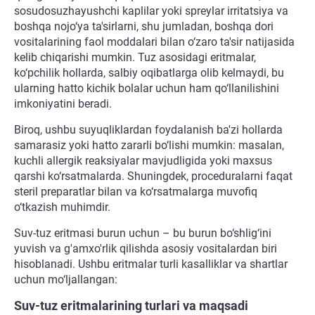
sosudosuzhayushchi kaplilar yoki spreylar irritatsiya va
boshqa nojo‘ya ta'sirlarni, shu jumladan, boshqa dori
vositalarining faol moddalari bilan o‘zaro ta'sir natijasida
kelib chiqarishi mumkin. Tuz asosidagi eritmalar,
ko‘pchilik hollarda, salbiy oqibatlarga olib kelmaydi, bu
ularning hatto kichik bolalar uchun ham qo‘llanilishini
imkoniyatini beradi.
Biroq, ushbu suyuqliklardan foydalanish ba'zi hollarda
samarasiz yoki hatto zararli bo‘lishi mumkin: masalan,
kuchli allergik reaksiyalar mavjudligida yoki maxsus
qarshi ko‘rsatmalarda. Shuningdek, proceduralarni faqat
steril preparatlar bilan va ko‘rsatmalarga muvofiq
o‘tkazish muhimdir.
Suv-tuz eritmasi burun uchun – bu burun bo‘shlig‘ini
yuvish va g'amxo'rlik qilishda asosiy vositalardan biri
hisoblanadi. Ushbu eritmalar turli kasalliklar va shartlar
uchun mo‘ljallangan:
Suv-tuz eritmalarining turlari va maqsadi