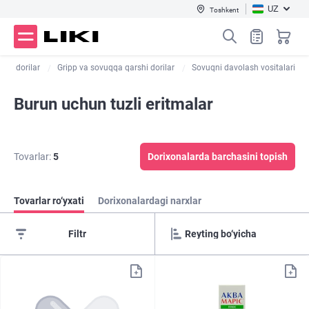
UZ
Toshkent
ktik dorilar
Gripp va sovuqqa qarshi dorilar
Sovuqni davolash vositalari
Burun uchun tuzli eritmalar
Tovarlar:
5
Dorixonalarda barchasini topish
Tovarlar ro‘yxati
Dorixonalardagi narxlar
Filtr