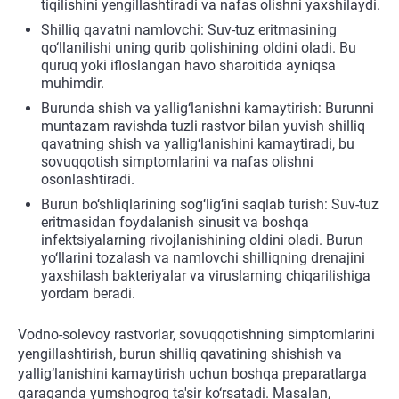
tiqilishini yengillashtiradi va nafas olishni yaxshilaydi.
Shilliq qavatni namlovchi: Suv-tuz eritmasining
qo‘llanilishi uning qurib qolishining oldini oladi. Bu
quruq yoki ifloslangan havo sharoitida ayniqsa
muhimdir.
Burunda shish va yallig‘lanishni kamaytirish: Burunni
muntazam ravishda tuzli rastvor bilan yuvish shilliq
qavatning shish va yallig‘lanishini kamaytiradi, bu
sovuqqotish simptomlarini va nafas olishni
osonlashtiradi.
Burun bo‘shliqlarining sog‘lig‘ini saqlab turish: Suv-tuz
eritmasidan foydalanish sinusit va boshqa
infektsiyalarning rivojlanishining oldini oladi. Burun
yo‘llarini tozalash va namlovchi shilliqning drenajini
yaxshilash bakteriyalar va viruslarning chiqarilishiga
yordam beradi.
Vodno-solevoy rastvorlar, sovuqqotishning simptomlarini
yengillashtirish, burun shilliq qavatining shishish va
yallig‘lanishini kamaytirish uchun boshqa preparatlarga
qaraganda yumshoqroq ta'sir ko‘rsatadi. Masalan,