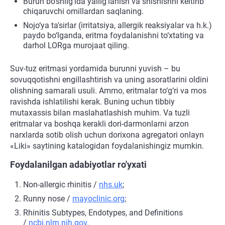
Burun bo‘shlig‘ida yallig‘lanish va shishishni keltirib
chiqaruvchi omillardan saqlaning.
Nojo‘ya ta'sirlar (irritatsiya, allergik reaksiyalar va h.k.)
paydo bo‘lganda, eritma foydalanishni to‘xtating va
darhol LORga murojaat qiling.
Suv-tuz eritmasi yordamida burunni yuvish – bu
sovuqqotishni engillashtirish va uning asoratlarini oldini
olishning samarali usuli. Ammo, eritmalar to‘g‘ri va mos
ravishda ishlatilishi kerak. Buning uchun tibbiy
mutaxassis bilan maslahatlashish muhim. Va tuzli
eritmalar va boshqa kerakli dori-darmonlarni arzon
narxlarda sotib olish uchun dorixona agregatori onlayn
«Liki» saytining katalogidan foydalanishingiz mumkin.
Foydalanilgan adabiyotlar ro'yxati
Non-allergic rhinitis /
nhs.uk
;
Runny nose /
mayoclinic.org
;
Rhinitis Subtypes, Endotypes, and Definitions
/
ncbi.nlm.nih.gov
.