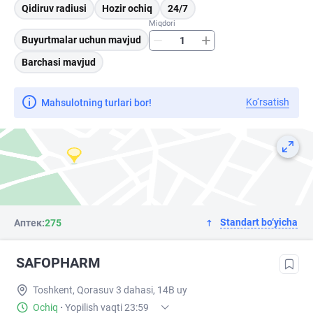
Qidiruv radiusi
Hozir ochiq
24/7
Miqdori
Buyurtmalar uchun mavjud
Barchasi mavjud
Ko‘rsatish
Mahsulotning turlari bor!
Standart bo‘yicha
Аптек:
275
SAFOPHARM
Toshkent, Qorasuv 3 dahasi, 14B uy
Ochiq
·
Yopilish vaqti 23:59