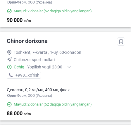
Юрия-Фарм, ООО (Украина)
Mavjud: 2 donalar
(52 daqiqa oldin yangilangan)
90 000
so'm
Chinor dorixona
Toshkent, 7-kvartal, 1-uy, 60-xonadon
Chilonzor sport mollari
Ochiq
·
Yopilish vaqti 23:00
+998 (88) XXX-XX-XX
кo’rish
Декасан, 0,2 мг/мл, 400 мл, флак.
Юрия-Фарм, ООО (Украина)
Mavjud: 2 donalar
(52 daqiqa oldin yangilangan)
88 000
so'm