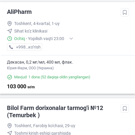
AliPharm
Toshkent, 4-kvartal, 1-uy
Sihat ko'z klinikasi
Ochiq
·
Yopilish vaqti 23:00
+998 (99) XXX-XX-XX
кo’rish
Декасан, 0,2 мг/мл, 400 мл, флак.
Юрия-Фарм, ООО (Украина)
Mavjud: 1 dona
(52 daqiqa oldin yangilangan)
103 000
so'm
Bilol Farm dorixonalar tarmog'i №12
(Temurbek )
Toshkent, Farobiy ko'chasi, 29-uy
Toshmi kirish eshigi qarshisida