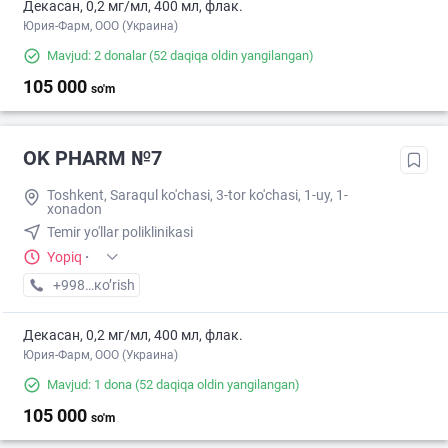
Декасан, 0,2 мг/мл, 400 мл, флак.
Юрия-Фарм, ООО (Украина)
Mavjud: 2 donalar
(52 daqiqa oldin yangilangan)
105 000
so'm
OK PHARM №7
Toshkent, Saraqul ko'chasi, 3-tor ko'chasi, 1-uy, 1-
xonadon
Temir yo'llar poliklinikasi
Yopiq
·
+998 (90) XXX-XX-XX
кo’rish
Декасан, 0,2 мг/мл, 400 мл, флак.
Юрия-Фарм, ООО (Украина)
Mavjud: 1 dona
(52 daqiqa oldin yangilangan)
105 000
so'm