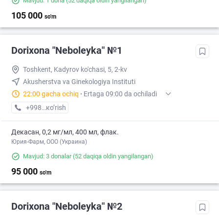
Mavjud: 1 dona
(52 daqiqa oldin yangilangan)
105 000
so'm
Dorixona "Neboleyka" №1
Toshkent, Kadyrov ko'chasi, 5, 2-kv
Akusherstva va Ginekologiya Instituti
22:00 gacha ochiq
·
Ertaga 09:00 da ochiladi
+998 (71) XXX-XX-XX
кo’rish
Декасан, 0,2 мг/мл, 400 мл, флак.
Юрия-Фарм, ООО (Украина)
Mavjud: 3 donalar
(52 daqiqa oldin yangilangan)
95 000
so'm
Dorixona "Neboleyka" №2