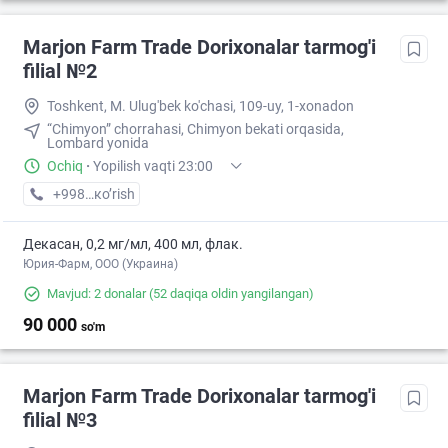
Marjon Farm Trade Dorixonalar tarmog'i
filial №2
Toshkent, M. Ulug'bek ko'chasi, 109-uy, 1-xonadon
“Chimyon” chorrahasi, Chimyon bekati orqasida,
Lombard yonida
Ochiq
·
Yopilish vaqti 23:00
+998 (71) XXX-XX-XX
кo’rish
Декасан, 0,2 мг/мл, 400 мл, флак.
Юрия-Фарм, ООО (Украина)
Mavjud: 2 donalar
(52 daqiqa oldin yangilangan)
90 000
so'm
Marjon Farm Trade Dorixonalar tarmog'i
filial №3