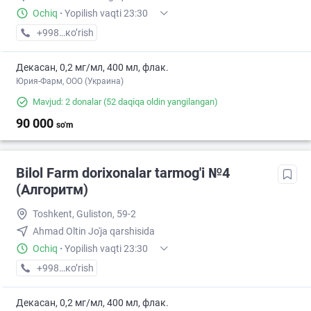
Ochiq
·
Yopilish vaqti 23:30
+998 (99) XXX-XX-XX
кo’rish
Декасан, 0,2 мг/мл, 400 мл, флак.
Юрия-Фарм, ООО (Украина)
Mavjud: 2 donalar
(52 daqiqa oldin yangilangan)
90 000
so'm
Bilol Farm dorixonalar tarmog'i №4
(Алгоритм)
Toshkent, Guliston, 59-2
Ahmad Oltin Jo'ja qarshisida
Ochiq
·
Yopilish vaqti 23:30
+998 (94) XXX-XX-XX
кo’rish
Декасан, 0,2 мг/мл, 400 мл, флак.