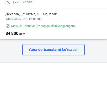
+998 (97) XXX-XX-XX
кo’rish
Декасан, 0,2 мг/мл, 400 мл, флак.
Юрия-Фарм, ООО (Украина)
Mavjud: 2 donalar
(52 daqiqa oldin yangilangan)
84 800
so'm
Yana dorixonalarni ko‘rsatish