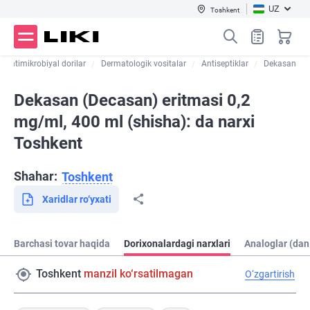
UZ
Toshkent
Antimikrobiyal dorilar
Dermatologik vositalar
Antiseptiklar
Dekasan
Dekasan (Decasan) eritmasi 0,2
mg/ml, 400 ml (shisha): da narxi
Toshkent
Shahar:
Toshkent
Xaridlar ro‘yxati
Barchasi tovar haqida
Dorixonalardagi narxlari
Analoglar (dan
Toshkent
manzil ko‘rsatilmagan
O‘zgartirish