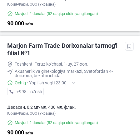
Юрия-Фарм, ООО (Украина)
Mavjud: 2 donalar
(52 daqiqa oldin yangilangan)
90 000
so'm
Marjon Farm Trade Dorixonalar tarmog'i
filial №1
Toshkent, Feruz ko‘chasi, 1-uy, 27-xon.
Akusherlik va ginekologiya markazi, Svetofordan 4-
dorixona, bekatni ichida
Ochiq
·
Yopilish vaqti 23:00
+998 (77) XXX-XX-XX
кo’rish
Декасан, 0,2 мг/мл, 400 мл, флак.
Юрия-Фарм, ООО (Украина)
Mavjud: 2 donalar
(52 daqiqa oldin yangilangan)
90 000
so'm