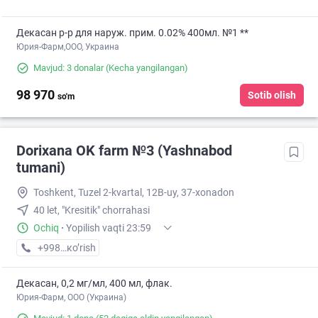
Декасан р-р для наруж. прим. 0.02% 400мл. №1 **
Юрия-Фарм,ООО, Украина
Mavjud: 3 donalar
(Kecha yangilangan)
98 970
Sotib olish
so'm
Dorixana OK farm №3 (Yashnabod
tumani)
Toshkent, Tuzel 2-kvartal, 12B-uy, 37-xonadon
40 let, "Kresitik" chorrahasi
Ochiq
·
Yopilish vaqti 23:59
+998 (90) XXX-XX-XX
кo’rish
Декасан, 0,2 мг/мл, 400 мл, флак.
Юрия-Фарм, ООО (Украина)