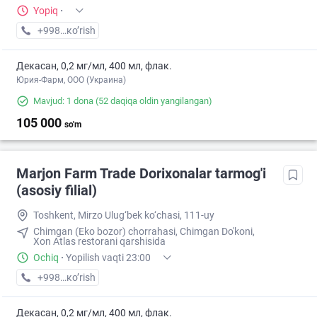
Yopiq
·
+998 (90) XXX-XX-XX
кo’rish
Декасан, 0,2 мг/мл, 400 мл, флак.
Юрия-Фарм, ООО (Украина)
Mavjud: 1 dona
(52 daqiqa oldin yangilangan)
105 000
so'm
Marjon Farm Trade Dorixonalar tarmog'i
(asosiy filial)
Toshkent, Mirzo Ulug‘bek ko‘chasi, 111-uy
Chimgan (Eko bozor) chorrahasi, Chimgan Do'koni,
Xon Atlas restorani qarshisida
Ochiq
·
Yopilish vaqti 23:00
+998 (99) XXX-XX-XX
кo’rish
Декасан, 0,2 мг/мл, 400 мл, флак.