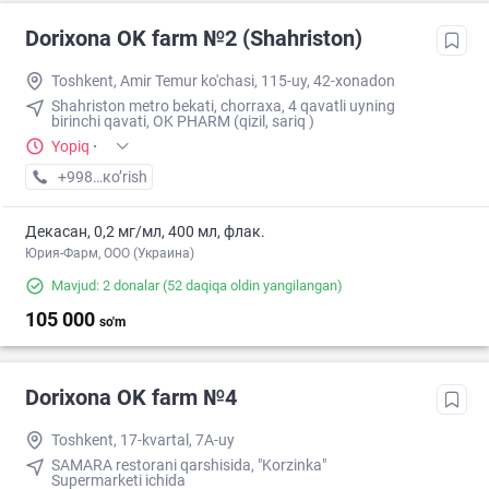
Dorixona ОK farm №2 (Shahriston)
Toshkent, Amir Temur ko'chasi, 115-uy, 42-xonadon
Shahriston metro bekati, chorraxa, 4 qavatli uyning
birinchi qavati, OK PHARM (qizil, sariq )
Yopiq
·
+998 (90) XXX-XX-XX
кo’rish
Декасан, 0,2 мг/мл, 400 мл, флак.
Юрия-Фарм, ООО (Украина)
Mavjud: 2 donalar
(52 daqiqa oldin yangilangan)
105 000
so'm
Dorixona ОK farm №4
Toshkent, 17-kvartal, 7A-uy
SAMARA restorani qarshisida, "Korzinka"
Supermarketi ichida