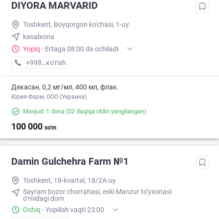
DIYORA MARVARID
Toshkent, Boyqorgon ko'chasi, 1-uy
kasalxona
Yopiq
·
Ertaga 08:00 da ochiladi
+998 (71) XXX-XX-XX
кo’rish
Декасан, 0,2 мг/мл, 400 мл, флак.
Юрия-Фарм, ООО (Украина)
Mavjud: 1 dona
(52 daqiqa oldin yangilangan)
100 000
so'm
Damin Gulchehra Farm №1
Toshkent, 18-kvartal, 18/2A-uy
Sayram bozor chorrahasi, eski Manzur to’yxonasi
o’rnidagi dom
Ochiq
·
Yopilish vaqti 23:00