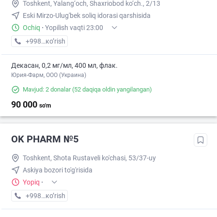
Toshkent, Yalang‘och, Shaxriobod ko‘ch., 2/13
Eski Mirzo-Ulug'bek soliq idorasi qarshisida
Ochiq
·
Yopilish vaqti 23:00
+998 (99) XXX-XX-XX
кo’rish
Декасан, 0,2 мг/мл, 400 мл, флак.
Юрия-Фарм, ООО (Украина)
Mavjud: 2 donalar
(52 daqiqa oldin yangilangan)
90 000
so'm
OK PHARM №5
Toshkent, Shota Rustaveli ko'chasi, 53/37-uy
Askiya bozori to'g'risida
Yopiq
·
+998 (90) XXX-XX-XX
кo’rish