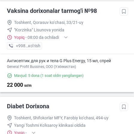
Vaksina dorixonalar tarmog'i №98
Toshkent, Qorasuv ko‘chasi, 33/21-uy
"Korzinka" Lisunova yonida
Yopiq
·
08:00 da ochiladi
+998 (77) XXX-XX-XX
кo’rish
Антисептик для рук и тела G Plus Energy, 15 мл, спрей
General Profit Bussines, ООО (Узбекистан)
Mavjud: 5 dona
(1 soat oldin yangilangan)
22 000
so'm
Diabet Dorixona
Toshkent, Shifokorlar MFY, Farobiy ko‘chasi, 494-uy
Yangi Toshmi Ko'ksaroy klinikasi oldida
Yopiq
·