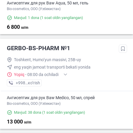
Антисептик для рук Baw Aqua, 50 мл, гель
Bio-cosmetics, ООО (Узбекистан)
Mavjud: 1 dona
(1 soat oldin yangilangan)
6 800
so'm
GERBO-BS-PHARM №1
Toshkent, Humo‘yun massivi, 25B-uy
eng yaqin jamoat transporti bekati yonida
Yopiq
·
08:00 da ochiladi
+998 (94) XXX-XX-XX
кo’rish
Антисептик для рук Baw Medico, 50 мл, спрей
Bio-cosmetics, ООО (Узбекистан)
Mavjud: 38 dona
(1 soat oldin yangilangan)
13 000
so'm