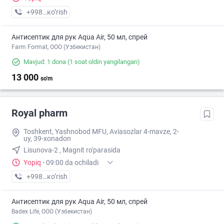
+998 (55) XXX-XX-XX
кo’rish
Антисептик для рук Aqua Air, 50 мл, спрей
Farm Format, OOO (Узбекистан)
Mavjud: 1 dona
(1 soat oldin yangilangan)
13 000
so'm
Royal pharm
Toshkent, Yashnobod MFU, Aviasozlar 4-mavze, 2-
uy, 39-xonadon
Lisunova-2 , Magnit ro'parasida
Yopiq
·
09:00 da ochiladi
+998 (91) XXX-XX-XX
кo’rish
Антисептик для рук Aqua Air, 50 мл, спрей
Badex Life, OOO (Узбекистан)