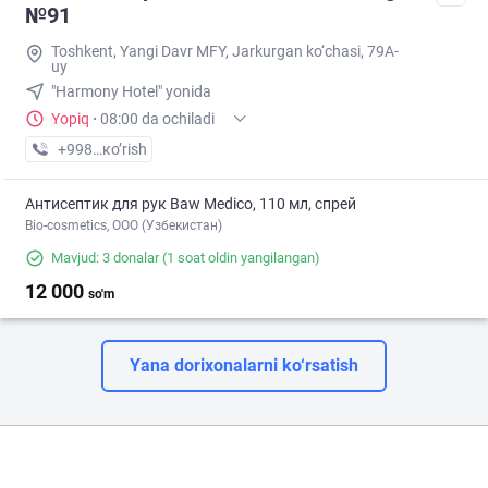
№91
Toshkent, Yangi Davr MFY, Jarkurgan ko‘chasi, 79A-
uy
"Harmony Hotel" yonida
Yopiq
·
08:00 da ochiladi
+998 (94) XXX-XX-XX
кo’rish
Антисептик для рук Baw Medico, 110 мл, спрей
Bio-cosmetics, ООО (Узбекистан)
Mavjud: 3 donalar
(1 soat oldin yangilangan)
12 000
so'm
Yana dorixonalarni ko‘rsatish