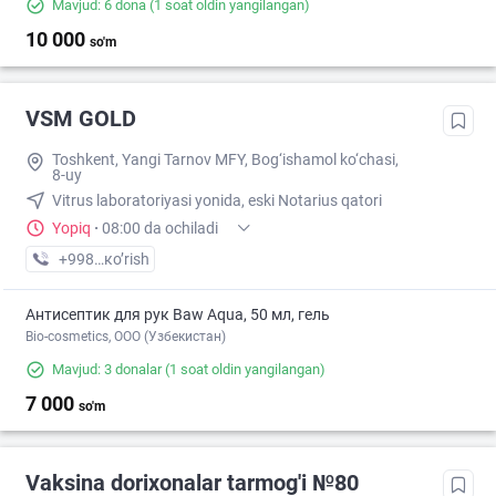
Mavjud: 6 dona
(1 soat oldin yangilangan)
10 000
so'm
VSM GOLD
Toshkent, Yangi Tarnov MFY, Bog‘ishamol ko‘chasi,
8-uy
Vitrus laboratoriyasi yonida, eski Notarius qatori
Yopiq
·
08:00 da ochiladi
+998 (94) XXX-XX-XX
кo’rish
Антисептик для рук Baw Aqua, 50 мл, гель
Bio-cosmetics, ООО (Узбекистан)
Mavjud: 3 donalar
(1 soat oldin yangilangan)
7 000
so'm
Vaksina dorixonalar tarmog'i №80