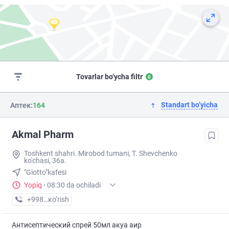
Tovarlar bo‘ycha filtr
0
Standart bo‘yicha
Аптек:
164
Akmal Pharm
Toshkent shahri. Mirobod tumani, T. Shevchenko
ko'chasi, 36a.
"Giotto"kafesi
Yopiq
·
08:30 da ochiladi
+998 (99) XXX-XX-XX
кo’rish
Антисептический спрей 50мл акуа аир