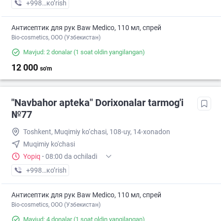
+998 (94) XXX-XX-XX
кo’rish
Антисептик для рук Baw Medico, 110 мл, спрей
Bio-cosmetics, ООО (Узбекистан)
Mavjud: 2 donalar
(1 soat oldin yangilangan)
12 000
so'm
"Navbahor apteka" Dorixonalar tarmog'i
№77
Toshkent, Muqimiy ko‘chasi, 108-uy, 14-xonadon
Muqimiy ko'chasi
Yopiq
·
08:00 da ochiladi
+998 (94) XXX-XX-XX
кo’rish
Антисептик для рук Baw Medico, 110 мл, спрей
Bio-cosmetics, ООО (Узбекистан)
Mavjud: 4 donalar
(1 soat oldin yangilangan)