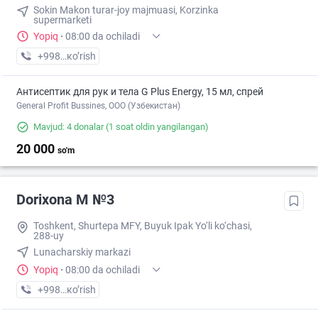
Sokin Makon turar-joy majmuasi, Korzinka
supermarketi
Yopiq
·
08:00 da ochiladi
+998 (77) XXX-XX-XX
кo’rish
Антисептик для рук и тела G Plus Energy, 15 мл, спрей
General Profit Bussines, ООО (Узбекистан)
Mavjud: 4 donalar
(1 soat oldin yangilangan)
20 000
so'm
Dorixona M №3
Toshkent, Shurtepa MFY, Buyuk Ipak Yo‘li ko‘chasi,
288-uy
Lunacharskiy markazi
Yopiq
·
08:00 da ochiladi
+998 (95) XXX-XX-XX
кo’rish