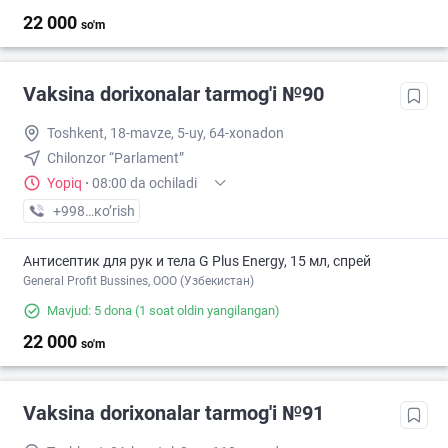
22 000
so'm
Vaksina dorixonalar tarmog'i №90
Toshkent, 18-mavze, 5-uy, 64-xonadon
Chilonzor “Parlament”
Yopiq
·
08:00 da ochiladi
+998 (77) XXX-XX-XX
кo’rish
Антисептик для рук и тела G Plus Energy, 15 мл, спрей
General Profit Bussines, ООО (Узбекистан)
Mavjud: 5 dona
(1 soat oldin yangilangan)
22 000
so'm
Vaksina dorixonalar tarmog'i №91