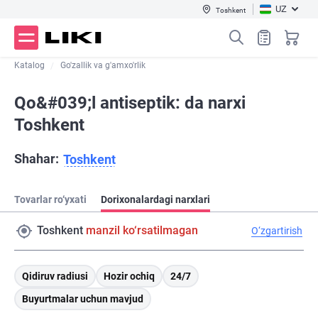
UZ
Toshkent
Katalog
Go'zallik va g'amxo'rlik
Qo&#039;l antiseptik: da narxi
Toshkent
Shahar:
Toshkent
Tovarlar ro‘yxati
Dorixonalardagi narxlari
Toshkent
manzil ko‘rsatilmagan
O‘zgartirish
Qidiruv radiusi
Hozir ochiq
24/7
Buyurtmalar uchun mavjud