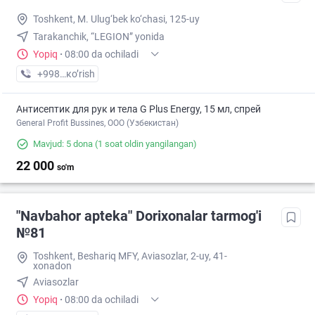
Toshkent, M. Ulug‘bek ko‘chasi, 125-uy
Tarakanchik, “LEGION” yonida
Yopiq
·
08:00 da ochiladi
+998 (77) XXX-XX-XX
кo’rish
Антисептик для рук и тела G Plus Energy, 15 мл, спрей
General Profit Bussines, ООО (Узбекистан)
Mavjud: 5 dona
(1 soat oldin yangilangan)
22 000
so'm
"Navbahor apteka" Dorixonalar tarmog'i
№81
Toshkent, Beshariq MFY, Aviasozlar, 2-uy, 41-
xonadon
Aviasozlar
Yopiq
·
08:00 da ochiladi