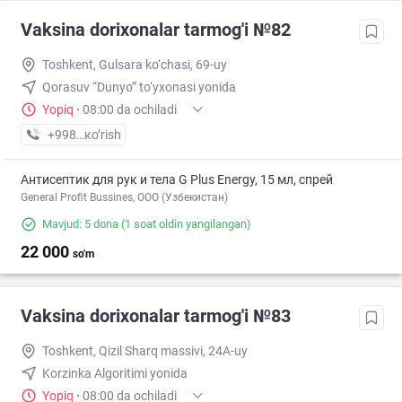
Vaksina dorixonalar tarmog'i №82
Toshkent, Gulsara ko‘chasi, 69-uy
Qorasuv “Dunyo” to‘yxonasi yonida
Yopiq
·
08:00 da ochiladi
+998 (77) XXX-XX-XX
кo’rish
Антисептик для рук и тела G Plus Energy, 15 мл, спрей
General Profit Bussines, ООО (Узбекистан)
Mavjud: 5 dona
(1 soat oldin yangilangan)
22 000
so'm
Vaksina dorixonalar tarmog'i №83
Toshkent, Qizil Sharq massivi, 24A-uy
Korzinka Algoritimi yonida
Yopiq
·
08:00 da ochiladi