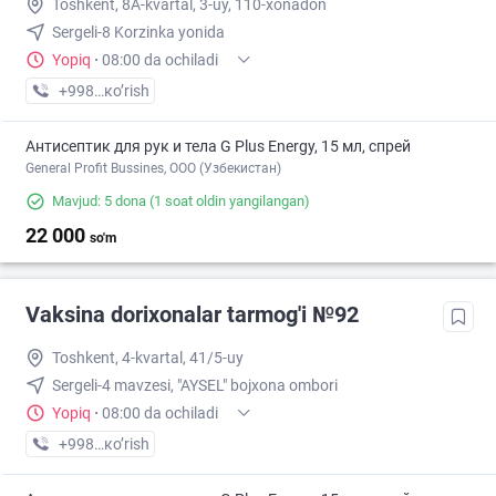
Toshkent, 8A-kvartal, 3-uy, 110-xonadon
Sergeli-8 Korzinka yonida
Yopiq
·
08:00 da ochiladi
+998 (77) XXX-XX-XX
кo’rish
Антисептик для рук и тела G Plus Energy, 15 мл, спрей
General Profit Bussines, ООО (Узбекистан)
Mavjud: 5 dona
(1 soat oldin yangilangan)
22 000
so'm
Vaksina dorixonalar tarmog'i №92
Toshkent, 4-kvartal, 41/5-uy
Sergeli-4 mavzesi, "AYSEL" bojxona ombori
Yopiq
·
08:00 da ochiladi
+998 (77) XXX-XX-XX
кo’rish