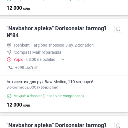
12 000
so'm
"Navbahor apteka" Dorixonalar tarmog'i
№84
Toshkent, Farg‘ona shossesi, 3-uy, 2-xonadon
"Compass Mall" ro'parasida
Yopiq
·
08:00 da ochiladi
+998 (94) XXX-XX-XX
кo’rish
Антисептик для рук Baw Medico, 110 мл, спрей
Bio-cosmetics, ООО (Узбекистан)
Mavjud: 4 donalar
(1 soat oldin yangilangan)
12 000
so'm
"Navbahor apteka" Dorixonalar tarmog'i