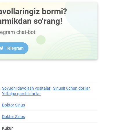
avollaringiz bormi?
armikdan so'rang!
legram chat-boti
Telegram
Sovuqni davolash vositalari
,
Sinusit uchun dorilar
,
Yo'talga qarshi dorilar
Doktor Sinus
Doktor Sinus
Kukun