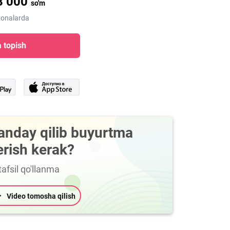
8 000
so'm
xonalarda
 topish
anday qilib buyurtma
erish kerak?
afsil qo'llanma
Video tomosha qilish