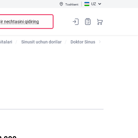
UZ
Toshkent
ir nechtasini qidiring
italari
Sinusit uchun dorilar
Doktor Sinus