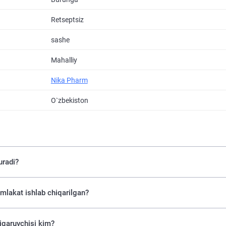
Retseptsiz
sashe
Mahalliy
Nika Pharm
O`zbekiston
uradi?
mlakat ishlab chiqarilgan?
iqaruvchisi kim?