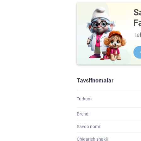
S
F
Te
Tavsifnomalar
Turkum:
Brend:
Savdo nomi:
Chiqarish shakli: