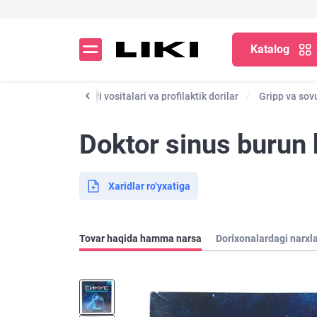
Katalog
Katalog
Dori vositalari va profilaktik dorilar
Gripp va sov
Doktor sinus burun
Xaridlar ro‘yxatiga
Tovar haqida hamma narsa
Dorixonalardagi narxl