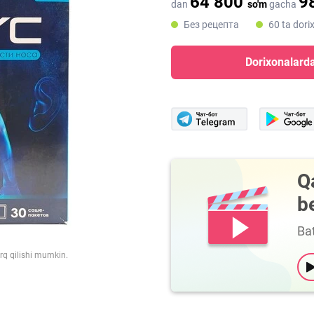
64 800
9
dan
so'm
gacha
Без рецепта
60 ta dori
Dorixonalarda
Q
b
Bat
arq qilishi mumkin.