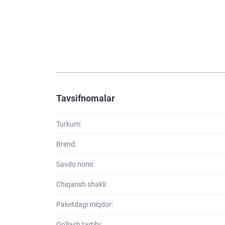
Tavsifnomalar
Turkum:
Brend:
Savdo nomi:
Chiqarish shakli:
Paketdagi miqdor:
Qo'llash tartibi: