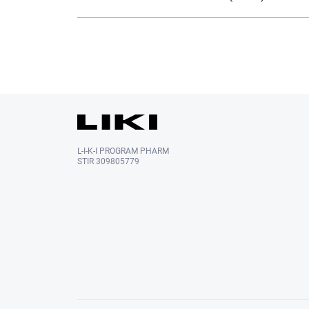
L-I-K-I PROGRAM PHARM
STIR 309805779