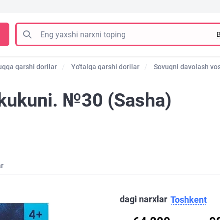
B
uqqa qarshi dorilar
Yo'talga qarshi dorilar
Sovuqni davolash vos
 kukuni. №30 (Sasha)
ar
dagi narxlar
Toshkent