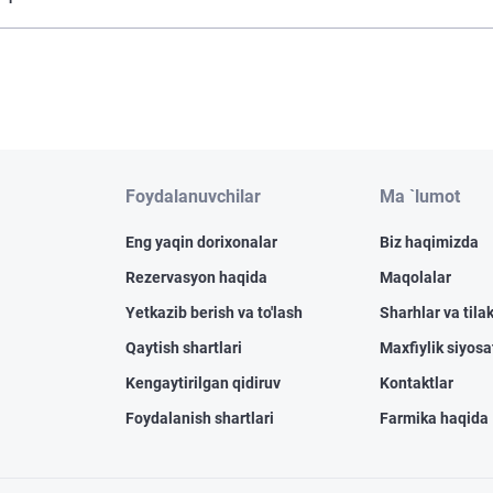
Foydalanuvchilar
Ma `lumot
Eng yaqin dorixonalar
Biz haqimizda
Rezervasyon haqida
Maqolalar
Yetkazib berish va to'lash
Sharhlar va tilak
Qaytish shartlari
Maxfiylik siyosa
Kengaytirilgan qidiruv
Kontaktlar
Foydalanish shartlari
Farmika haqida