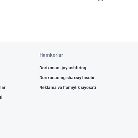
Hamkorlar
Dorixonani joylashtiring
Dorixonaning shaxsiy hisobi
lar
Reklama va homiylik siyosati
ti