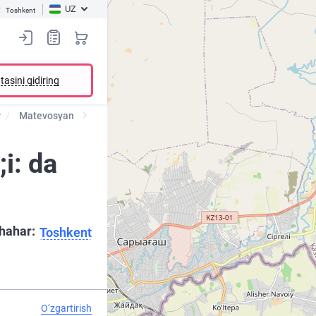
UZ
Toshkent
tasini qidiring
r
Matevosyan
i: da
hahar:
Toshkent
O‘zgartirish