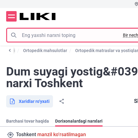
Bir nech
ulotlari
Ortopedik mahsulotlar
Ortopedik matraslar va yostiqla
Dum suyagi yostig&#039;
narxi Toshkent
S
Xaridlar ro‘yxati
Barchasi tovar haqida
Dorixonalardagi narxlari
Toshkent
manzil ko‘rsatilmagan