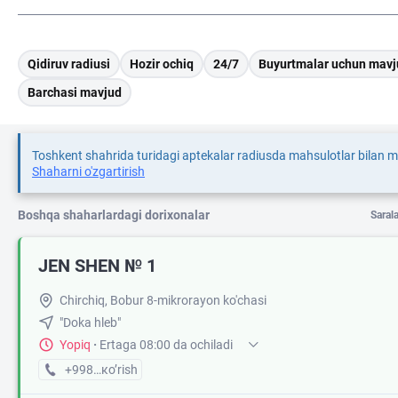
Qidiruv radiusi
Hozir ochiq
24/7
Buyurtmalar uchun mavj
Barchasi mavjud
Toshkent shahrida turidagi aptekalar radiusda mahsulotlar bilan 
Shaharni o'zgartirish
Boshqa shaharlardagi dorixonalar
Saral
JEN SHEN № 1
Chirchiq, Bobur 8-mikrorayon ko'chasi
"Doka hleb"
Yopiq
·
Ertaga 08:00 da ochiladi
+998 (70) XXX-XX-XX
кo’rish