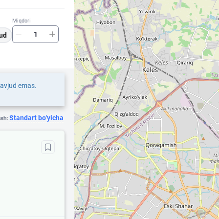
Miqdori
ud
mavjud emas.
Standart bo‘yicha
ash: