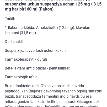
suspenziya uchun suspenziya uchun 125 mg / 31,5
mg har biri 60 ml (flakon)
Tarkib
1 flakon tarkibida: Amoksitsillin (125 mg), klavulan
kislotasi (31,5 mg).
Dori shakli
Suspenziya tayyorlash uchun kukun.
Farmakoterapevtik guruh
Beta-laktam antibiotiklar - penitsillinlar.
Farmakologik ta’siri
Bu antibakterial dori. O‘sish va bo‘linish davrida
peptidoglikan (hujayra devorining tayanch oqsili) sintezini
buzib, transpeptidaza fermentini ingibirlaydi, bu esa
mikroorganizmlar lizisini keltirib chiqaradi. Gistogematik
to‘siqlardan oson o‘tadi, ko‘pchilik to‘qima va organlarda