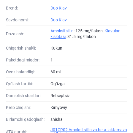
Brend:
Duo Klav
Savdo nomi:
Duo Klav
Amoksitsillin
: 125 mg/flakon,
Klavulan
Dozalash:
kislotasi
: 31.5 mg/flakon
Chiqarish shakli:
Kukun
Paketdagi miqdor:
1
Ovoz balandligi:
60 ml
Qo'llash tartibi:
Og`izga
Dam olish shartlari:
Retseptsiz
Kelib chiqishi:
Kimyoviy
Birlamchi qadoqlash:
shisha
J01CR02 Amoksitsillin va beta-laktamaza
ATХ guruhi: