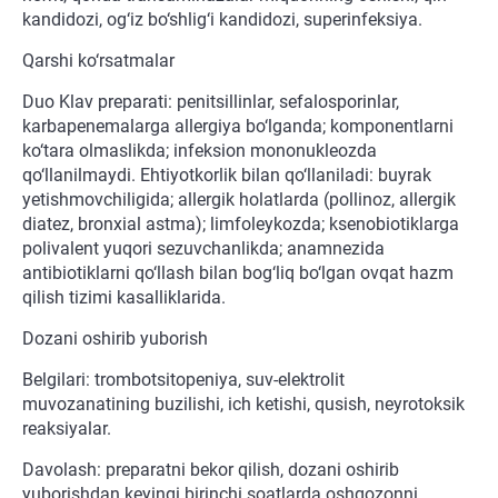
kandidozi, og‘iz bo‘shlig‘i kandidozi, superinfeksiya.
Qarshi ko‘rsatmalar
Duo Klav preparati: penitsillinlar, sefalosporinlar,
karbapenemalarga allergiya bo‘lganda; komponentlarni
ko‘tara olmaslikda; infeksion mononukleozda
qo‘llanilmaydi. Ehtiyotkorlik bilan qo‘llaniladi: buyrak
yetishmovchiligida; allergik holatlarda (pollinoz, allergik
diatez, bronxial astma); limfoleykozda; ksenobiotiklarga
polivalent yuqori sezuvchanlikda; anamnezida
antibiotiklarni qo‘llash bilan bog‘liq bo‘lgan ovqat hazm
qilish tizimi kasalliklarida.
Dozani oshirib yuborish
Belgilari: trombotsitopeniya, suv-elektrolit
muvozanatining buzilishi, ich ketishi, qusish, neyrotoksik
reaksiyalar.
Davolash: preparatni bekor qilish, dozani oshirib
yuborishdan keyingi birinchi soatlarda oshqozonni