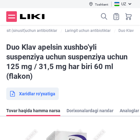
UZ
Toshkent
Sinusit (sinusit)uchun antibiotiklar
Laringit uchun antibiotiklar
Duo Klav
Duo Klav apelsin xushbo'yli
suspenziya uchun suspenziya uchun
125 mg / 31,5 mg har biri 60 ml
(flakon)
Xaridlar ro‘yxatiga
Tovar haqida hamma narsa
Dorixonalardagi narxlar
Analoglar