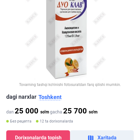
Tovarning tashqi ko‘rinishi fotosuratdan farq qilishi mumkin.
dagi narxlar
Toshkent
25 000
25 700
dan
so'm
gacha
so'm
Без рецепта
12 ta dorixonalarda
Dorixonalarda topish
Xaritada