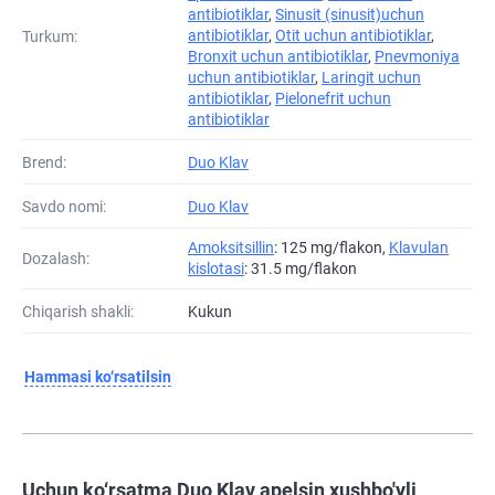
antibiotiklar
,
Sinusit (sinusit)uchun
antibiotiklar
,
Otit uchun antibiotiklar
,
Turkum:
Bronxit uchun antibiotiklar
,
Pnevmoniya
uchun antibiotiklar
,
Laringit uchun
antibiotiklar
,
Pielonefrit uchun
antibiotiklar
Brend:
Duo Klav
Savdo nomi:
Duo Klav
Amoksitsillin
: 125 mg/flakon,
Klavulan
Dozalash:
kislotasi
: 31.5 mg/flakon
Chiqarish shakli:
Kukun
Hammasi ko‘rsatilsin
Uchun ko‘rsatma Duo Klav apelsin xushbo'yli