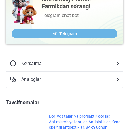
Farmikdan so'rang!
Telegram chat-boti
Telegram
Ko‘rsatma
Analoglar
Tavsifnomalar
Dori vositalari va profilaktik dorilar
,
Antimikrobiyal dorilar
,
Antibiotiklar
,
Keng
spektrli antibiotiklar
,
SARS uchun