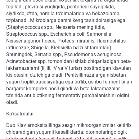
topiladi, plevra suyuqligida, peritoneal suyuqlikda,
siydikda, o‘tda, homila to‘qimalarida va hokazolarda
to‘planadi. Mikroblarga qarshi keng ta’sir doirasiga ega
(Staphylococcus spp., Neisseria meningitidis,
Streptococcus spp., Escherichia coli, Salmonella,
Neisseria gonorrhoeae, Proteus mirabilis, Haemophilus
influenzae, Shigella, Klebsiella ba’zi shtammlari).
Shuningdek, Serratia spp., Pseudomonas aeruginosa,
Acinetobacter spp. tomonidan ishlab chiqariladigan beta-
laktamazalarni (II, III, IV va V turlar) bostiradigan klavulan
kislotasini o‘z ichiga oladi. Penitsillinazalarga nisbatan
yuqori troplik xususiyatiga ega bo‘lib, ushbu ferment bilan
barqaror kompleks hosil qiladi va beta-laktamazalar
ta’sirida antibiotikning fermentativ parchalanishini oldini
oladi.
Ko‘rsatmalar
Duo Klav amoksitsillinga sezgir mikroorganizmlar keltirib
chiqaradigan yuqumli kasalliklarda: otorinolaringologik
infeksiyalarda (sinusit, faringit, o‘rta otit, angina); siydik-