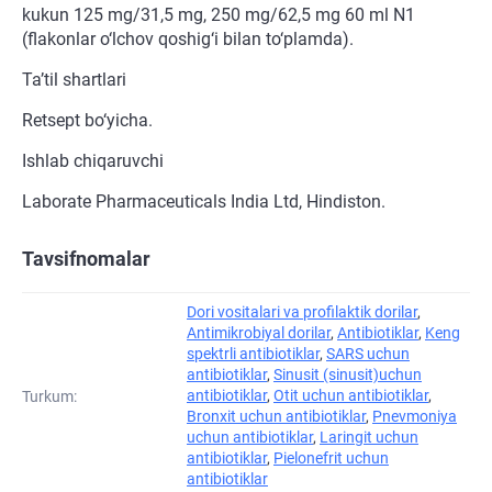
kukun 125 mg/31,5 mg, 250 mg/62,5 mg 60 ml N1
(flakonlar o‘lchov qoshig‘i bilan to‘plamda).
Ta’til shartlari
Retsept bo‘yicha.
Ishlab chiqaruvchi
Laborate Pharmaceuticals India Ltd, Hindiston.
Tavsifnomalar
Dori vositalari va profilaktik dorilar
,
Antimikrobiyal dorilar
,
Antibiotiklar
,
Keng
spektrli antibiotiklar
,
SARS uchun
antibiotiklar
,
Sinusit (sinusit)uchun
antibiotiklar
,
Otit uchun antibiotiklar
,
Turkum:
Bronxit uchun antibiotiklar
,
Pnevmoniya
uchun antibiotiklar
,
Laringit uchun
antibiotiklar
,
Pielonefrit uchun
antibiotiklar