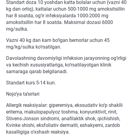
Standart doza 10 yoshdan katta bolalar uchun (vazni 40
kg dan ortiq), kattalar uchun 500-1000 mg amoksitsillin
har 8 soatda, og‘ir infeksiyalarda 1000-2000 mg
amoksitsillin har 8 soatda. Maksimal dozasi 6000
mg/sutka.
Vazni 40 kg dan kam bo‘lgan bemorlar uchun 45
mg/kg/sutka ko‘rsatilgan.
Davolashning davomiyligi infeksion jarayonning og‘irligi
va kechish xususiyatlariga, ko‘rsatilayotgan klinik
samaraga qarab belgilanadi.
Standart kurs 5-14 kun.
Nojo‘ya ta’sirlari
Allergik reaksiyalar: giperemiya, ekssudativ ko‘p shaklli
eritema, makulopapulyoz toshma, konyunktivit, rinit,
Stivens-Jonson sindromi, anafilaktik shok, qichishish,
Kvinke shishi, eksfoliativ dermatit, eshakyemi, zardob
kasalligiga o‘xshash reaksiya.