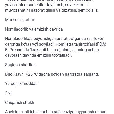
yuvish, nterosorbentlar tayinlash, suv-elektrolit
muvozanatini nazorat qilish va tuzatish, gemodializ.
Maxsus shartlar
Homiladorlik va emizish davrida
Homiladorlikda buyurishga zarurat bo‘lganda (shifokor
qaroriga ko‘ra) yo‘l qo‘yiladi. Homilaga ta’sir toifasi (FDA)
B. Preparat ko‘krak suti bilan ajraladi, shuning uchun
davolash davrida emizish to‘xtatiladi.
Saqlash shartlari
Duo Klavni +25 °C gacha bo‘lgan haroratda saqlang.
Yaroqlilik muddati
2 yil.
Chiqarish shakli
Apelsin ta’mli ichish uchun suspenziya tayyorlash uchun