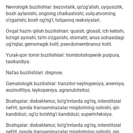
Nevrologik buzilishlar: bezovtalik, qo‘zg‘alish, uyqusizlik,
bosh aylanishi, ongning chalkashishi, xulq-atvorning
o‘zgarishi, bosh og‘rig‘i, tutqanoq reaksiyalari.
Ovqat hazm qilish buzilishlari: qusish, glossit, ich ketishi,
ko‘ngil aynishi, ta’m o‘zgarishi, stomatit, anus sohasidagi
og‘riqlar, gemorragik kolit, psevdomembranoz kolit.
Yurak-qon tomir buzilishlari: trombotsitopenik purpura,
taxikardiya.
Nafas buzilishlari: dispnoe.
Gematologik buzilishlar: tranzitor neytropeniya, anemiya,
eozinofiliya, leykopeniya, agranulotsitoz.
Boshqalar: disbakterioz, bo‘g‘imlarda og‘riq, interstitsial
nefrit, qonda transaminazalar miqdorining oshishi, qin
kandidozi, og‘iz bo‘shlig‘i kandidozi, superinfeksiya.
Boshqalar: disbakterioz, bo‘g‘imlarda og‘riq, interstitsial
nefrit, qonda transaminazalar miqdorining oshishi, qin