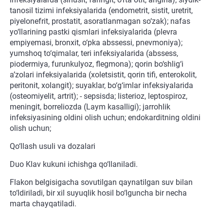
tanosil tizimi infeksiyalarida (endometrit, sistit, uretrit,
piyelonefrit, prostatit, asoratlanmagan so‘zak); nafas
yo‘llarining pastki qismlari infeksiyalarida (plevra
empiyemasi, bronxit, o‘pka abssessi, pnevmoniya);
yumshoq to‘qimalar, teri infeksiyalarida (abssess,
piodermiya, furunkulyoz, flegmona); qorin bo‘shlig‘i
a’zolari infeksiyalarida (xoletsistit, qorin tifi, enterokolit,
peritonit, xolangit); suyaklar, bo‘g‘imlar infeksiyalarida
(osteomiyelit, artrit); - sepsisda; listerioz, leptospiroz,
meningit, borreliozda (Laym kasalligi); jarrohlik
infeksiyasining oldini olish uchun; endokarditning oldini
olish uchun;
Qo‘llash usuli va dozalari
Duo Klav kukuni ichishga qo‘llaniladi.
Flakon belgisigacha sovutilgan qaynatilgan suv bilan
to‘ldiriladi, bir xil suyuqlik hosil bo‘lguncha bir necha
marta chayqatiladi.