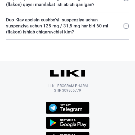
(flakon) qaysi mamlakat ishlab chiqarilgan?
Duo Klav apelsin xushbo'yli suspenziya uchun
suspenziya uchun 125 mg / 31,5 mg har biri 60 ml
(flakon) ishlab chiqaruvchisi kim?
L-I-K-I PROGRAM PHARM
STIR 309805779