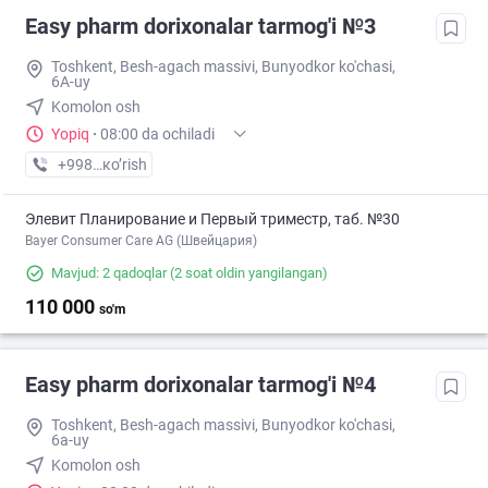
Easy pharm dorixonalar tarmog'i №3
Toshkent, Besh-agach massivi, Bunyodkor ko'chasi,
6A-uy
Komolon osh
Yopiq
·
08:00 da ochiladi
+998 (71) XXX-XX-XX
кo’rish
Элевит Планирование и Первый триместр, таб. №30
Bayer Consumer Care AG (Швейцария)
Mavjud: 2 qadoqlar
(2 soat oldin yangilangan)
110 000
so'm
Easy pharm dorixonalar tarmog'i №4
Toshkent, Besh-agach massivi, Bunyodkor ko'chasi,
6a-uy
Komolon osh