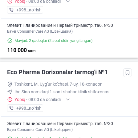
Yopiq
·
08:00 da ochiladi
+998 (71) XXX-XX-XX
кo’rish
Элевит Планирование и Первый триместр, таб. №30
Bayer Consumer Care AG (Швейцария)
Mavjud: 2 qadoqlar
(2 soat oldin yangilangan)
110 000
so'm
Eco Pharma Dorixonalar tarmog'i №1
Toshkent, M. Uyg'ur ko'chasi, 7-uy, 10-xonadon
Ibn Sino nomidagi 1-sonli shahar klinik shifoxonasi
Yopiq
·
08:00 da ochiladi
+998 (71) XXX-XX-XX
кo’rish
Элевит Планирование и Первый триместр, таб. №30
Bayer Consumer Care AG (Швейцария)