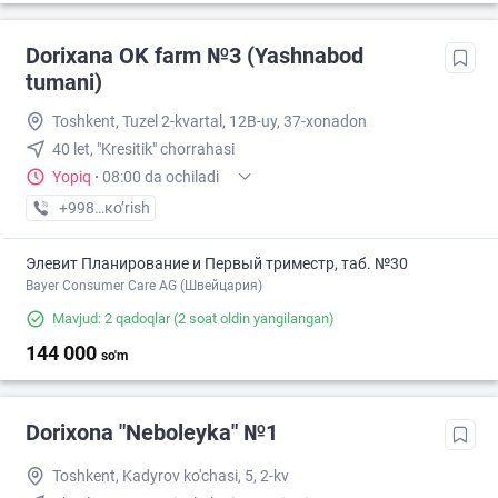
Dorixana OK farm №3 (Yashnabod
tumani)
Toshkent, Tuzel 2-kvartal, 12B-uy, 37-xonadon
40 let, "Kresitik" chorrahasi
Yopiq
·
08:00 da ochiladi
+998 (90) XXX-XX-XX
кo’rish
Элевит Планирование и Первый триместр, таб. №30
Bayer Consumer Care AG (Швейцария)
Mavjud: 2 qadoqlar
(2 soat oldin yangilangan)
144 000
so'm
Dorixona "Neboleyka" №1
Toshkent, Kadyrov ko'chasi, 5, 2-kv