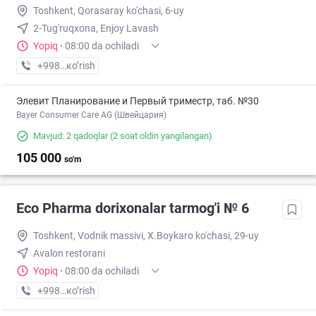
Toshkent, Qorasaray ko'chasi, 6-uy
2-Tug'ruqxona, Enjoy Lavash
Yopiq
·
08:00 da ochiladi
+998 (55) XXX-XX-XX
кo’rish
Элевит Планирование и Первый триместр, таб. №30
Bayer Consumer Care AG (Швейцария)
Mavjud: 2 qadoqlar
(2 soat oldin yangilangan)
105 000
so'm
Eco Pharma dorixonalar tarmog'i № 6
Toshkent, Vodnik massivi, X.Boykaro ko'chasi, 29-uy
Avalon restorani
Yopiq
·
08:00 da ochiladi
+998 (55) XXX-XX-XX
кo’rish