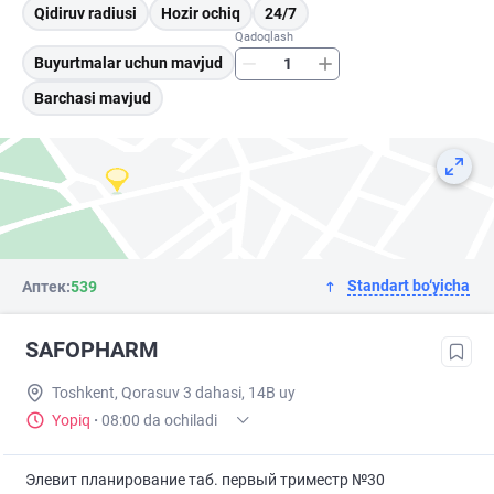
Qidiruv radiusi
Hozir ochiq
24/7
Qadoqlash
Buyurtmalar uchun mavjud
Barchasi mavjud
Standart bo‘yicha
Аптек:
539
SAFOPHARM
Toshkent, Qorasuv 3 dahasi, 14B uy
Yopiq
·
08:00 da ochiladi
Элевит планирование таб. первый триместр №30