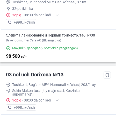
Toshkent, Shirinobod MFY, Osh ko‘chasi, 37-uy
32-poliklinika
Yopiq
·
08:00 da ochiladi
+998 (77) XXX-XX-XX
кo’rish
Элевит Планирование и Первый триместр, таб. №30
Bayer Consumer Care AG (Швейцария)
Mavjud: 2 qadoqlar
(2 soat oldin yangilangan)
98 500
so'm
03 nol uch Dorixona №13
Toshkent, Bog‘zor MFY, Namunali ko‘chasi, 203/1-uy
Sokin Makon turar-joy majmuasi, Korzinka
supermarketi
Yopiq
·
08:00 da ochiladi
+998 (77) XXX-XX-XX
кo’rish