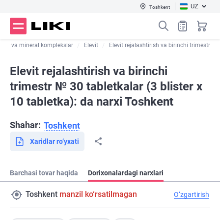
UZ
Toshkent
min va mineral komplekslar
Elevit
Elevit rejalashtirish va birinchi trimestr
Elevit rejalashtirish va birinchi
trimestr № 30 tabletkalar (3 blister х
10 tabletka): da narxi Toshkent
Shahar:
Toshkent
Xaridlar ro‘yxati
Barchasi tovar haqida
Dorixonalardagi narxlari
Toshkent
manzil ko‘rsatilmagan
O‘zgartirish