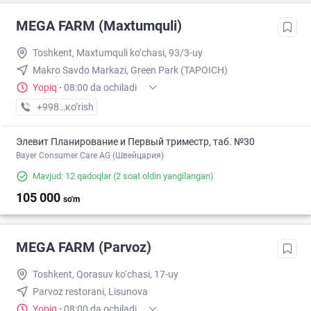
MEGA FARM (Maxtumquli)
Toshkent, Maxtumquli ko‘chasi, 93/3-uy
Makro Savdo Markazi, Green Park (TAPOICH)
Yopiq
·
08:00 da ochiladi
+998 (55) XXX-XX-XX
кo’rish
Элевит Планирование и Первый триместр, таб. №30
Bayer Consumer Care AG (Швейцария)
Mavjud: 12 qadoqlar
(2 soat oldin yangilangan)
105 000
so'm
MEGA FARM (Parvoz)
Toshkent, Qorasuv ko‘chasi, 17-uy
Parvoz restorani, Lisunova
Yopiq
·
08:00 da ochiladi