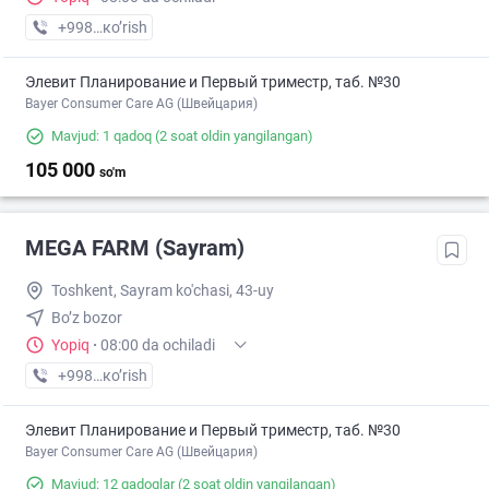
+998 (71) XXX-XX-XX
кo’rish
Элевит Планирование и Первый триместр, таб. №30
Bayer Consumer Care AG (Швейцария)
Mavjud: 1 qadoq
(2 soat oldin yangilangan)
105 000
so'm
MEGA FARM (Sayram)
Toshkent, Sayram ko'chasi, 43-uy
Bo’z bozor
Yopiq
·
08:00 da ochiladi
+998 (55) XXX-XX-XX
кo’rish
Элевит Планирование и Первый триместр, таб. №30
Bayer Consumer Care AG (Швейцария)
Mavjud: 12 qadoqlar
(2 soat oldin yangilangan)