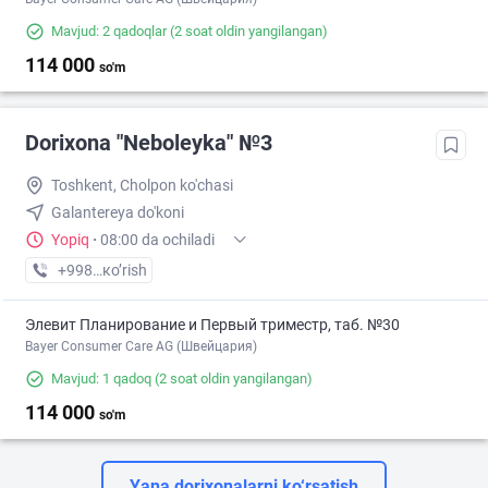
Mavjud: 2 qadoqlar
(2 soat oldin yangilangan)
114 000
so'm
Dorixona "Neboleyka" №3
Toshkent, Cholpon ko'chasi
Galantereya do'koni
Yopiq
·
08:00 da ochiladi
+998 (71) XXX-XX-XX
кo’rish
Элевит Планирование и Первый триместр, таб. №30
Bayer Consumer Care AG (Швейцария)
Mavjud: 1 qadoq
(2 soat oldin yangilangan)
114 000
so'm
Yana dorixonalarni ko‘rsatish