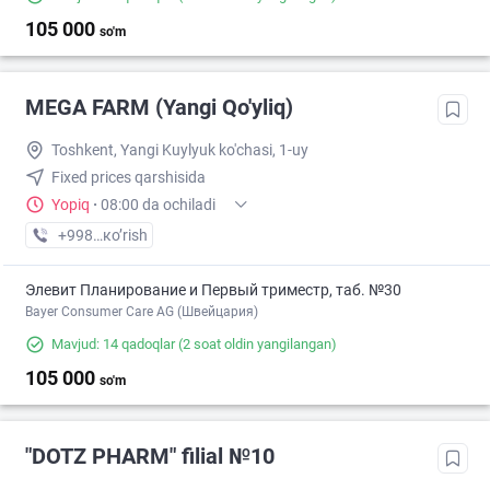
105 000
so'm
MEGA FARM (Yangi Qo'yliq)
Toshkent, Yangi Kuylyuk ko'chasi, 1-uy
Fixed prices qarshisida
Yopiq
·
08:00 da ochiladi
+998 (71) XXX-XX-XX
кo’rish
Элевит Планирование и Первый триместр, таб. №30
Bayer Consumer Care AG (Швейцария)
Mavjud: 14 qadoqlar
(2 soat oldin yangilangan)
105 000
so'm
"DOTZ PHARM" filial №10