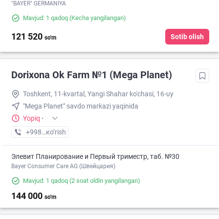
"BAYER" GERMANIYA
Mavjud: 1 qadoq
(Kecha yangilangan)
121 520
Sotib olish
so'm
Dorixona Ok Farm №1 (Mega Planet)
Toshkent, 11-kvartal, Yangi Shahar ko'chasi, 16-uy
"Mega Planet" savdo markazi yaqinida
Yopiq
·
+998 (90) XXX-XX-XX
кo’rish
Элевит Планирование и Первый триместр, таб. №30
Bayer Consumer Care AG (Швейцария)
Mavjud: 1 qadoq
(2 soat oldin yangilangan)
144 000
so'm