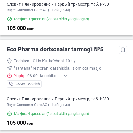
Элевит Планирование и Первый триместр, таб. №30
Bayer Consumer Care AG (Швейцария)
Mavjud: 3 qadoqlar
(2 soat oldin yangilangan)
105 000
so'm
Eco Pharma dorixonalar tarmog'i №5
Toshkent, Oltin Kul ko'chasi, 10-uy
"Tantana" restorani qarshisida, Islom ota masjidi
Yopiq
·
08:00 da ochiladi
+998 (55) XXX-XX-XX
кo’rish
Элевит Планирование и Первый триместр, таб. №30
Bayer Consumer Care AG (Швейцария)
Mavjud: 4 qadoqlar
(2 soat oldin yangilangan)
105 000
so'm