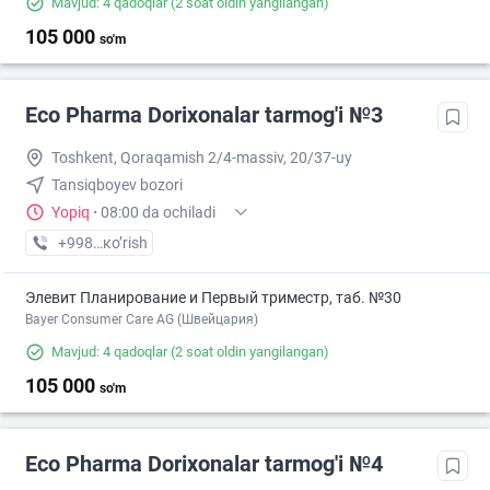
Mavjud: 4 qadoqlar
(2 soat oldin yangilangan)
105 000
so'm
Eco Pharma Dorixonalar tarmog'i №3
Toshkent, Qoraqamish 2/4-massiv, 20/37-uy
Tansiqboyev bozori
Yopiq
·
08:00 da ochiladi
+998 (99) XXX-XX-XX
кo’rish
Элевит Планирование и Первый триместр, таб. №30
Bayer Consumer Care AG (Швейцария)
Mavjud: 4 qadoqlar
(2 soat oldin yangilangan)
105 000
so'm
Eco Pharma Dorixonalar tarmog'i №4