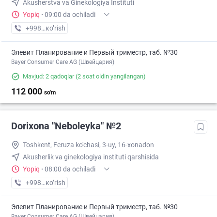
Akusherstva va Ginekologiya Instituti
Yopiq
·
09:00 da ochiladi
+998 (71) XXX-XX-XX
кo’rish
Элевит Планирование и Первый триместр, таб. №30
Bayer Consumer Care AG (Швейцария)
Mavjud: 2 qadoqlar
(2 soat oldin yangilangan)
112 000
so'm
Dorixona "Neboleyka" №2
Toshkent, Feruza ko'chasi, 3-uy, 16-xonadon
Akusherlik va ginekologiya instituti qarshisida
Yopiq
·
08:00 da ochiladi
+998 (71) XXX-XX-XX
кo’rish
Элевит Планирование и Первый триместр, таб. №30
Bayer Consumer Care AG (Швейцария)