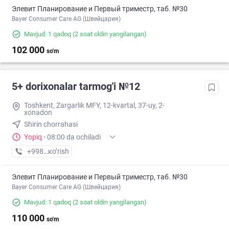
Элевит Планирование и Первый триместр, таб. №30
Bayer Consumer Care AG (Швейцария)
Mavjud: 1 qadoq
(2 soat oldin yangilangan)
102 000
so'm
5+ dorixonalar tarmog'i №12
Toshkent, Zargarlik MFY, 12-kvartal, 37-uy, 2-
xonadon
Shirin chorrahasi
Yopiq
·
08:00 da ochiladi
+998 (87) XXX-XX-XX
кo’rish
Элевит Планирование и Первый триместр, таб. №30
Bayer Consumer Care AG (Швейцария)
Mavjud: 1 qadoq
(2 soat oldin yangilangan)
110 000
so'm