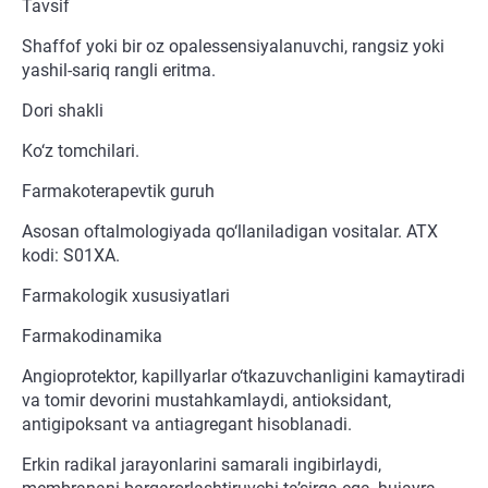
Tavsif
Shaffof yoki bir oz opalessensiyalanuvchi, rangsiz yoki
yashil-sariq rangli eritma.
Dori shakli
Ko‘z tomchilari.
Farmakoterapevtik guruh
Asosan oftalmologiyada qo‘llaniladigan vositalar. ATX
kodi: S01XA.
Farmakologik xususiyatlari
Farmakodinamika
Angioprotektor, kapillyarlar o‘tkazuvchanligini kamaytiradi
va tomir devorini mustahkamlaydi, antioksidant,
antigipoksant va antiagregant hisoblanadi.
Erkin radikal jarayonlarini samarali ingibirlaydi,