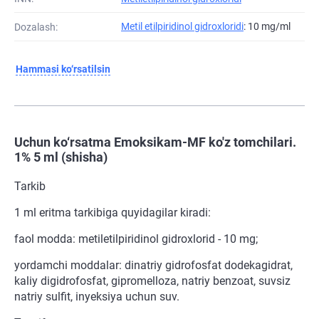
Metil etilpiridinol gidroxloridi
: 10 mg/ml
Dozalash:
Hammasi ko‘rsatilsin
Uchun ko‘rsatma Emoksikam-MF ko'z tomchilari.
1% 5 ml (shisha)
Tarkib
1 ml eritma tarkibiga quyidagilar kiradi:
faol modda: metiletilpiridinol gidroxlorid - 10 mg;
yordamchi moddalar: dinatriy gidrofosfat dodekagidrat,
kaliy digidrofosfat, gipromelloza, natriy benzoat, suvsiz
natriy sulfit, inyeksiya uchun suv.