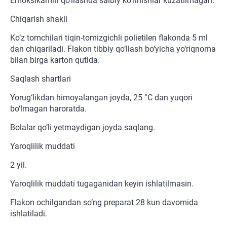
Emoksikamni qo‘llashda salbiy ko‘rinishlar kuzatilmagan.
Chiqarish shakli
Ko‘z tomchilari tiqin-tomizgichli polietilen flakonda 5 ml
dan chiqariladi. Flakon tibbiy qo‘llash bo‘yicha yo‘riqnoma
bilan birga karton qutida.
Saqlash shartlari
Yorug‘likdan himoyalangan joyda, 25 °C dan yuqori
bo‘lmagan haroratda.
Bolalar qo‘li yetmaydigan joyda saqlang.
Yaroqlilik muddati
2 yil.
Yaroqlilik muddati tugaganidan keyin ishlatilmasin.
Flakon ochilgandan so‘ng preparat 28 kun davomida
ishlatiladi.