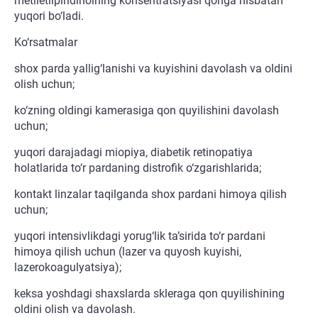
metiletilpiridinolning konsentratsiyasi qonga nisbatan
yuqori bo‘ladi.
Ko‘rsatmalar
shox parda yallig‘lanishi va kuyishini davolash va oldini
olish uchun;
ko‘zning oldingi kamerasiga qon quyilishini davolash
uchun;
yuqori darajadagi miopiya, diabetik retinopatiya
holatlarida to‘r pardaning distrofik o‘zgarishlarida;
kontakt linzalar taqilganda shox pardani himoya qilish
uchun;
yuqori intensivlikdagi yorug‘lik ta’sirida to‘r pardani
himoya qilish uchun (lazer va quyosh kuyishi,
lazerokoagulyatsiya);
keksa yoshdagi shaxslarda skleraga qon quyilishining
oldini olish va davolash.