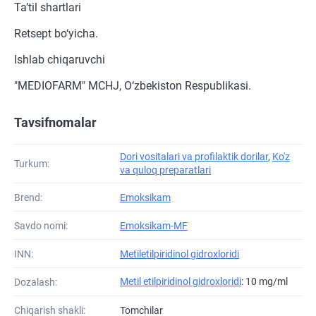
Ta’til shartlari
Retsept bo‘yicha.
Ishlab chiqaruvchi
"MEDIOFARM" MCHJ, O‘zbekiston Respublikasi.
Tavsifnomalar
Dori vositalari va profilaktik dorilar
,
Ko'z
Turkum:
va quloq preparatlari
Brend:
Emoksikam
Savdo nomi:
Emoksikam-MF
INN:
Metiletilpiridinol gidroxloridi
Metil etilpiridinol gidroxloridi
: 10 mg/ml
Dozalash:
Chiqarish shakli:
Tomchilar