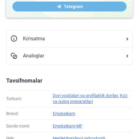
Telegram
Ko‘rsatma
Analoglar
Tavsifnomalar
Dori vositalari va profilaktik dorilar
,
Ko'z
Turkum:
va quloq preparatlari
Brend:
Emoksikam
Savdo nomi:
Emoksikam-MF
INN:
Metiletilpiridinol gidroxloridi