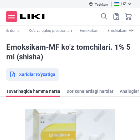
UZ
Toshkent
laktik dorilar
Ko'z va quloq preparatlari
Emoksikam
Emoksikam-MF
Emoksikam-MF ko'z tomchilari. 1% 5
ml (shisha)
Xaridlar ro‘yxatiga
Tovar haqida hamma narsa
Dorixonalardagi narxlar
Analoglar 