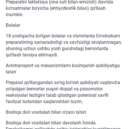
Preparatni laktatsiya (ona suti bilan emizish) davrida
ko‘rsatmalar bo‘yicha (ehtiyotkorlik bilan) qo‘llash
mumkin.
Bolalar
18 yoshgacha bo‘lgan bolalar va o‘smirlarda Emoksikam
preparatining samaradorligi va xavfsizligi aniqlanmagan,
shuning uchun ushbu yosh guruhidagi bemorlarda
qo‘llash tavsiya etilmaydi.
Avtotransport va mexanizmlarni boshqarish qobiliyatiga
ta’siri
Preparat qo‘llangandan so‘ng ko‘rish qobiliyati vaqtincha
yo‘qolgan bemorlar yuqori diqqat va psixomotor
reaksiyalar tezligini talab qiladigan potensial xavfli
faoliyat turlaridan saqlanishlari lozim.
Boshqa dori vositalari bilan o‘zaro ta’siri
Boshqa dori vositalari bilan davolash fonida