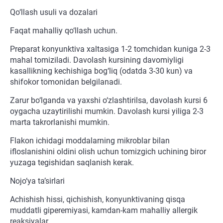
Qo‘llash usuli va dozalari
Faqat mahalliy qo‘llash uchun.
Preparat konyunktiva xaltasiga 1-2 tomchidan kuniga 2-3
mahal tomiziladi. Davolash kursining davomiyligi
kasallikning kechishiga bog‘liq (odatda 3-30 kun) va
shifokor tomonidan belgilanadi.
Zarur bo‘lganda va yaxshi o‘zlashtirilsa, davolash kursi 6
oygacha uzaytirilishi mumkin. Davolash kursi yiliga 2-3
marta takrorlanishi mumkin.
Flakon ichidagi moddalarning mikroblar bilan
ifloslanishini oldini olish uchun tomizgich uchining biror
yuzaga tegishidan saqlanish kerak.
Nojo‘ya ta’sirlari
Achishish hissi, qichishish, konyunktivaning qisqa
muddatli giperemiyasi, kamdan-kam mahalliy allergik
reaksiyalar.