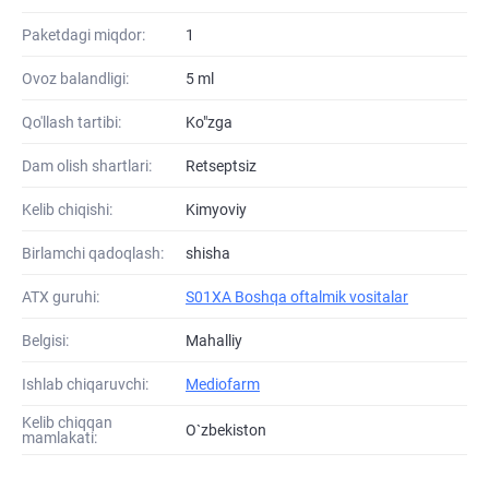
Paketdagi miqdor:
1
Ovoz balandligi:
5 ml
Qo'llash tartibi:
Ko"zga
Dam olish shartlari:
Retseptsiz
Kelib chiqishi:
Kimyoviy
Birlamchi qadoqlash:
shisha
ATХ guruhi:
S01XA Boshqa oftalmik vositalar
Belgisi:
Mahalliy
Ishlab chiqaruvchi:
Mediofarm
Kelib chiqqan
O`zbekiston
mamlakati: