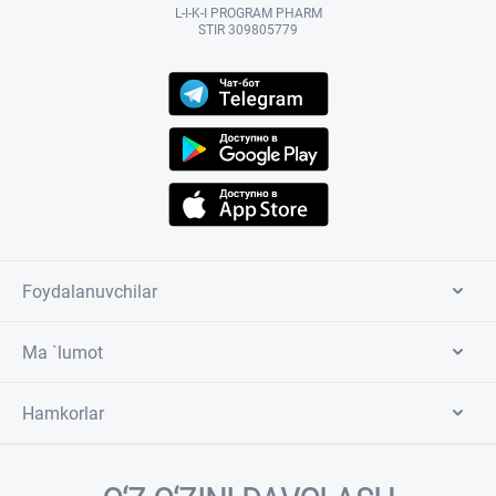
L-I-K-I PROGRAM PHARM
STIR 309805779
Foydalanuvchilar
Ma `lumot
Hamkorlar