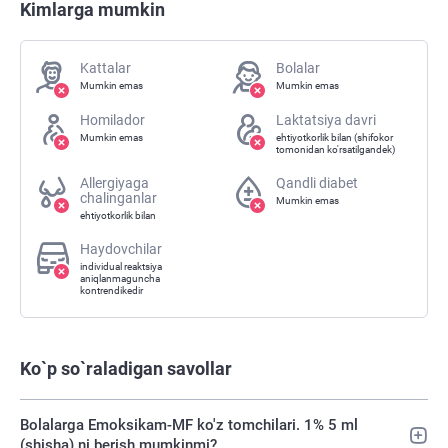
Kimlarga mumkin
Kattalar
Bolalar
Mumkin emas
Mumkin emas
Homilador
Laktatsiya davri
Mumkin emas
ehtiyotkorlik bilan (shifokor
tomonidan ko'rsatilgandek)
Allergiyaga
Qandli diabet
chalinganlar
Mumkin emas
ehtiyotkorlik bilan
Haydovchilar
individual reaktsiya
aniqlanmaguncha
kontrendikedir
Ko`p so`raladigan savollar
Bolalarga Emoksikam-MF ko'z tomchilari. 1% 5 ml
(shisha) ni berish mumkinmi?