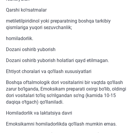
Qarshi ko‘rsatmalar
metiletilpiridinol yoki preparatning boshqa tarkibiy
qismlariga yuqori sezuvchanlik;
homiladorlik.
Dozani oshirib yuborish
Dozani oshirib yuborish holatlari qayd etilmagan.
Ehtiyot choralari va qo‘llash xususiyatlari
Boshqa oftalmologik dori vositalarini bir vaqtda qo‘llash
zarur bo‘lganda, Emoksikam preparati oxirgi bo‘lib, oldingi
dori vositalari to‘liq so‘rilgandan so‘ng (kamida 10-15
daqiqa o‘tgach) qo‘llaniladi.
Homiladorlik va laktatsiya davri
Emoksikamni homiladorlikda qo‘llash mumkin emas.