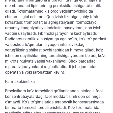
membranani barqarorlashtiruvchi ta’sirga ega, hujayra
membranalari lipidlarining peroksidlanishiga to‘sqinlik
qiladi. To‘qimalarning kislorod yetishmovchiligiga
chidamliligini oshiradi. Qon ivish tizimiga ijobiy ta’sir
ko‘rsatadi: trombotsitlar agregatsiyasini tormozlaydi,
umumiy koagulyatsiya indeksini pasaytiradi, qon ivish
vaqtini uzaytiradi. Fibrinoliz jarayonini kuchaytiradi.
Radioprotektorlik xususiyatiga ega bo‘lib, ko‘z to‘r pardasi
va boshqa to‘qimalarini yuqori intensivlikdagi
yorug‘likning shikastlovchi ta’siridan himoya qiladi, ko‘z
ichi qon quyilishlarining tarqalishiga yordam beradi, ko‘z
mikrotsirkulyatsiyasini yaxshilaydi. Shox pardadagi
reparativ jarayonlarni rag‘batlantiradi (shu jumladan
operatsiya yoki jarohatdan keyin).
Farmakokinetika
Emoksikam ko‘z tomchilari qo‘llanilganda, biologik faol
konsentratsiyalardagi faol modda tizimli qon oqimiga
o‘tmaydi. Ko‘z to‘qimalarida terapevtik konsentratsiyaga
bir marta tomizish orqali erishiladi. Ko‘z to‘qimalarida