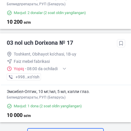
Белмедпрепараты, РУП (Беларусь)
Mavjud: 2 donalar
(2 soat oldin yangilangan)
10 200
so'm
03 nol uch Dorixona № 17
Toshkent, Obihayot ko'chasi, 1B-uy
Faiz mebel fabrikasi
Yopiq
·
08:00 da ochiladi
+998 (77) XXX-XX-XX
кo’rish
Эмсибел-Оптик, 10 мг/мл, 5 мл, капли глаз.
Белмедпрепараты, РУП (Беларусь)
Mavjud: 1 dona
(2 soat oldin yangilangan)
10 000
so'm