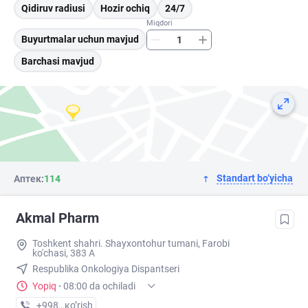
Qidiruv radiusi
Hozir ochiq
24/7
Miqdori
Buyurtmalar uchun mavjud
Barchasi mavjud
Standart bo‘yicha
Аптек:
114
Akmal Pharm
Toshkent shahri. Shayxontohur tumani, Farobi
ko'chasi, 383 A
Respublika Onkologiya Dispantseri
Yopiq
·
08:00 da ochiladi
+998 (99) XXX-XX-XX
кo’rish