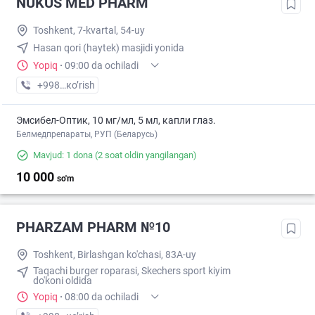
NUKUS MED PHARM
Toshkent, 7-kvartal, 54-uy
Hasan qori (haytek) masjidi yonida
Yopiq
·
09:00 da ochiladi
+998 (93) XXX-XX-XX
кo’rish
Эмсибел-Оптик, 10 мг/мл, 5 мл, капли глаз.
Белмедпрепараты, РУП (Беларусь)
Mavjud: 1 dona
(2 soat oldin yangilangan)
10 000
so'm
PHARZAM PHARM №10
Toshkent, Birlashgan ko'chasi, 83A-uy
Taqachi burger roparasi, Skechers sport kiyim
do'koni oldida
Yopiq
·
08:00 da ochiladi