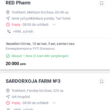
RED Pharm
Toshkent, Mehirjon ko‘chasi, 45/40-uy
temir yo'l poliklinikasi yonida, "Iso" hotel
Yopiq
·
08:00 da ochiladi
+998 (99) XXX-XX-XX
кo’rish
Эмсибел-Оптик, 10 мг/мл, 5 мл, капли глаз.
Белмедпрепараты, РУП (Беларусь)
Mavjud: 1 dona
(2 soat oldin yangilangan)
20 000
so'm
SARDORXOJA FARM №3
Toshkent, Farobiy ko‘chasi, 323-uy
Ark hospital
Yopiq
·
08:00 da ochiladi
+998 (77) XXX-XX-XX
кo’rish