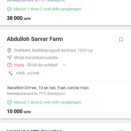
Белмедпрепараты, РУП (Беларусь)
Mavjud: 1 dona
(2 soat oldin yangilangan)
38 000
so'm
Abdulloh Sarvar Farm
Toshkent, Beshkayraģoch ko'chasi, 102V-uy
Shtab Korzinkani yonida
Yopiq
·
08:00 da ochiladi
+998 (97) XXX-XX-XX
кo’rish
Эмсибел-Оптик, 10 мг/мл, 5 мл, капли глаз.
Белмедпрепараты, РУП (Беларусь)
Mavjud: 1 dona
(2 soat oldin yangilangan)
10 000
so'm