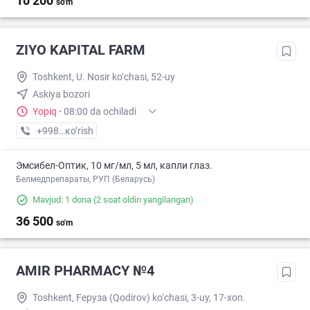
10 200
so'm
ZIYO KAPITAL FARM
Toshkent, U. Nosir ko‘chasi, 52-uy
Askiya bozori
Yopiq
·
08:00 da ochiladi
+998 (97) XXX-XX-XX
кo’rish
Эмсибел-Оптик, 10 мг/мл, 5 мл, капли глаз.
Белмедпрепараты, РУП (Беларусь)
Mavjud: 1 dona
(2 soat oldin yangilangan)
36 500
so'm
AMIR PHARMACY №4
Toshkent, Fеруза (Qodirov) ko‘chasi, 3-uy, 17-xon.