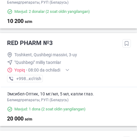
Белмедпрепараты, РУП (Беларусь)
Mavjud: 2 donalar
(2 soat oldin yangilangan)
10 200
so'm
RED PHARM №3
Toshkent, Qushbegi massivi, 3-uy
"Qushbegi" milliy taomlar
Yopiq
·
08:00 da ochiladi
+998 (77) XXX-XX-XX
кo’rish
Эмсибел-Оптик, 10 мг/мл, 5 мл, капли глаз.
Белмедпрепараты, РУП (Беларусь)
Mavjud: 1 dona
(2 soat oldin yangilangan)
20 000
so'm