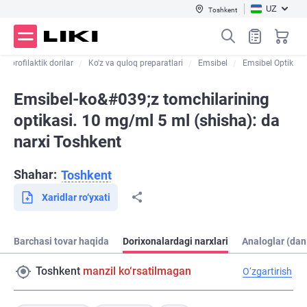
UZ
Toshkent
va profilaktik dorilar
Ko'z va quloq preparatlari
Emsibel
Emsibel Optik
Emsibel-ko&#039;z tomchilarining
optikasi. 10 mg/ml 5 ml (shisha): da
narxi Toshkent
Shahar:
Toshkent
Xaridlar ro‘yxati
Barchasi tovar haqida
Dorixonalardagi narxlari
Analoglar (dan
Toshkent
manzil ko‘rsatilmagan
O‘zgartirish