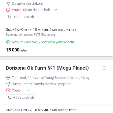
Galantereya do'koni
Yopiq
·
08:00 da ochiladi
+998 (71) XXX-XX-XX
кo’rish
Эмсибел-Оптик, 10 мг/мл, 5 мл, капли глаз.
Белмедпрепараты, РУП (Беларусь)
Mavjud: 2 donalar
(2 soat oldin yangilangan)
15 000
so'm
Dorixona Ok Farm №1 (Mega Planet)
Toshkent, 11-kvartal, Yangi Shahar ko'chasi, 16-uy
"Mega Planet" savdo markazi yaqinida
Yopiq
·
+998 (90) XXX-XX-XX
кo’rish
Эмсибел-Оптик, 10 мг/мл, 5 мл, капли глаз.