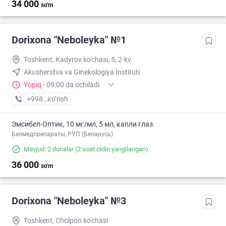
34 000
so'm
Dorixona "Neboleyka" №1
Toshkent, Kadyrov ko'chasi, 5, 2-kv
Akusherstva va Ginekologiya Instituti
Yopiq
·
09:00 da ochiladi
+998 (71) XXX-XX-XX
кo’rish
Эмсибел-Оптик, 10 мг/мл, 5 мл, капли глаз.
Белмедпрепараты, РУП (Беларусь)
Mavjud: 2 donalar
(2 soat oldin yangilangan)
36 000
so'm
Dorixona "Neboleyka" №3
Toshkent, Cholpon ko'chasi