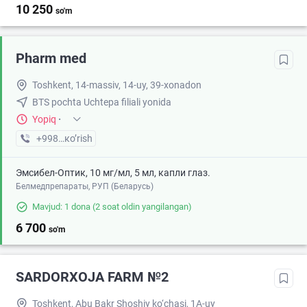
10 250
so'm
Pharm med
Toshkent, 14-massiv, 14-uy, 39-xonadon
BTS pochta Uchtepa filiali yonida
Yopiq
·
+998 (91) XXX-XX-XX
кo’rish
Эмсибел-Оптик, 10 мг/мл, 5 мл, капли глаз.
Белмедпрепараты, РУП (Беларусь)
Mavjud: 1 dona
(2 soat oldin yangilangan)
6 700
so'm
SARDORXOJA FARM №2
Toshkent, Abu Bakr Shoshiy ko‘chasi, 1A-uy