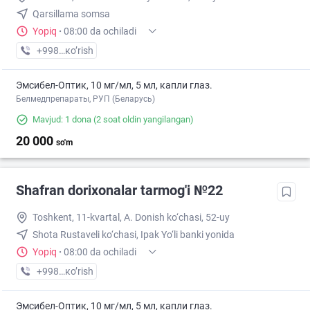
Qarsillama somsa
Yopiq
·
08:00 da ochiladi
+998 (77) XXX-XX-XX
кo’rish
Эмсибел-Оптик, 10 мг/мл, 5 мл, капли глаз.
Белмедпрепараты, РУП (Беларусь)
Mavjud: 1 dona
(2 soat oldin yangilangan)
20 000
so'm
Shafran dorixonalar tarmog'i №22
Toshkent, 11-kvartal, A. Donish ko‘chasi, 52-uy
Shota Rustaveli ko‘chasi, Ipak Yo‘li banki yonida
Yopiq
·
08:00 da ochiladi
+998 (99) XXX-XX-XX
кo’rish
Эмсибел-Оптик, 10 мг/мл, 5 мл, капли глаз.