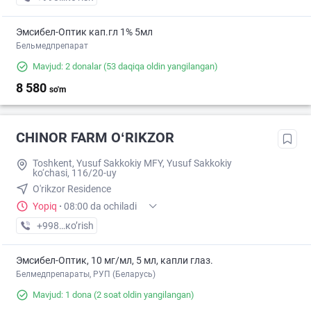
Эмсибел-Оптик кап.гл 1% 5мл
Бельмедпрепарат
Mavjud: 2 donalar
(53 daqiqa oldin yangilangan)
8 580
so'm
CHINOR FARM OʻRIKZOR
Toshkent, Yusuf Sakkokiy MFY, Yusuf Sakkokiy
ko‘chasi, 116/20-uy
O'rikzor Residence
Yopiq
·
08:00 da ochiladi
+998 (77) XXX-XX-XX
кo’rish
Эмсибел-Оптик, 10 мг/мл, 5 мл, капли глаз.
Белмедпрепараты, РУП (Беларусь)
Mavjud: 1 dona
(2 soat oldin yangilangan)