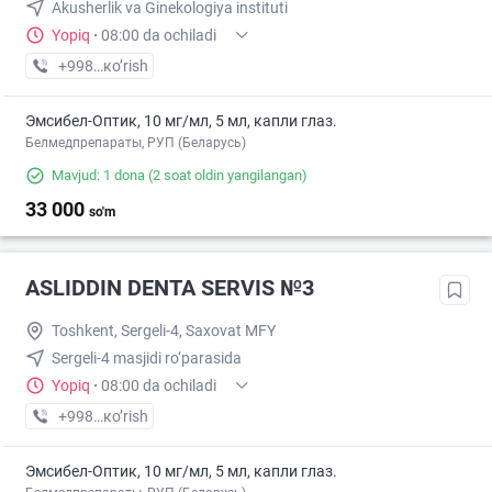
Akusherlik va Ginekologiya instituti
Yopiq
·
08:00 da ochiladi
+998 (77) XXX-XX-XX
кo’rish
Эмсибел-Оптик, 10 мг/мл, 5 мл, капли глаз.
Белмедпрепараты, РУП (Беларусь)
Mavjud: 1 dona
(2 soat oldin yangilangan)
33 000
so'm
ASLIDDIN DENTA SERVIS №3
Toshkent, Sergeli-4, Saxovat MFY
Sergeli-4 masjidi ro‘parasida
Yopiq
·
08:00 da ochiladi
+998 (99) XXX-XX-XX
кo’rish
Эмсибел-Оптик, 10 мг/мл, 5 мл, капли глаз.