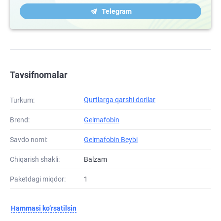
Telegram
Tavsifnomalar
Qurtlarga qarshi dorilar
Turkum:
Brend:
Gelmafobin
Savdo nomi:
Gelmafobin Beybi
Chiqarish shakli:
Balzam
Paketdagi miqdor:
1
Hammasi ko‘rsatilsin