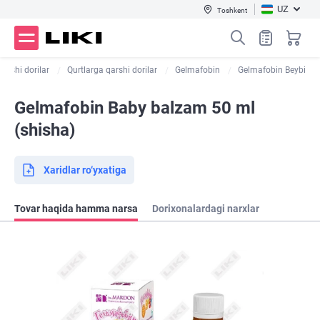
UZ
Toshkent
qarshi dorilar
Qurtlarga qarshi dorilar
Gelmafobin
Gelmafobin Beybi
Gelmafobin Baby balzam 50 ml
(shisha)
Xaridlar ro‘yxatiga
Tovar haqida hamma narsa
Dorixonalardagi narxlar