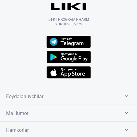
L-I-K-I PROGRAM PHARM
STIR 309805779
Foydalanuvchilar
Ma `lumot
Hamkorlar