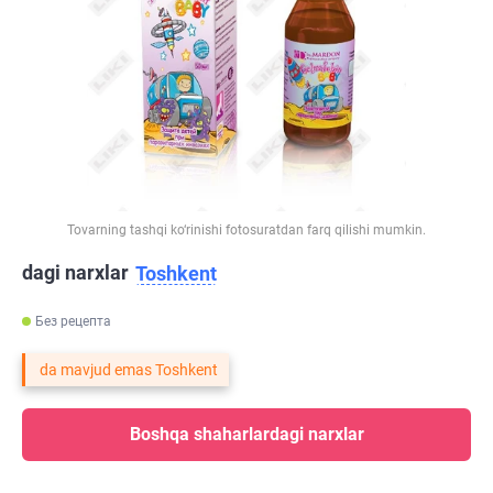
Tovarning tashqi ko‘rinishi fotosuratdan farq qilishi mumkin.
dagi narxlar
Toshkent
Без рецепта
da mavjud emas Toshkent
Boshqa shaharlardagi narxlar