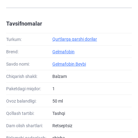
Tavsifnomalar
Qurtlarga qarshi dorilar
Turkum:
Brend:
Gelmafobin
Savdo nomi:
Gelmafobin Beybi
Chiqarish shakli:
Balzam
Paketdagi miqdor:
1
Ovoz balandligi:
50 ml
Qo'llash tartibi:
Tashqi
Dam olish shartlari:
Retseptsiz
Birlamchi qadoqlash:
shisha