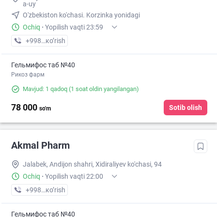
a-uy
O'zbekiston ko'chasi. Korzinka yonidagi
Ochiq
·
Yopilish vaqti 23:59
+998 (90) XXX-XX-XX
кo’rish
Гельмифос таб №40
Рикоз фарм
Mavjud: 1 qadoq
(1 soat oldin yangilangan)
78 000
Sotib olish
so'm
Akmal Pharm
Jalabek, Andijon shahri, Xidiraliyev ko'chasi, 94
Ochiq
·
Yopilish vaqti 22:00
+998 (90) XXX-XX-XX
кo’rish
Гельмифос таб №40