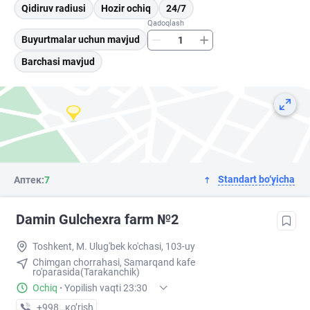
Qidiruv radiusi
Hozir ochiq
24/7
Qadoqlash
Buyurtmalar uchun mavjud
Barchasi mavjud
Standart bo‘yicha
Аптек:
7
Damin Gulchexra farm №2
Toshkent, M. Ulug'bek ko'chasi, 103-uy
Chimgan chorrahasi, Samarqand kafe
ro'parasida(Tarakanchik)
Ochiq
·
Yopilish vaqti 23:30
+998 (97) XXX-XX-XX
кo’rish