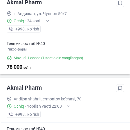
Akmal Pharm
г. Андижан, ул. Чулпон 50/7
Ochiq
·
24 soat
+998 (91) XXX-XX-XX
кo’rish
Гельмифос таб №40
Рикоз фарм
Mavjud: 1 qadoq
(1 soat oldin yangilangan)
78 000
so'm
Akmal Pharm
Andijon shahri Lermontov ko'chasi, 70
Ochiq
·
Yopilish vaqti 22:00
+998 (90) XXX-XX-XX
кo’rish
Гельмифос таб №40