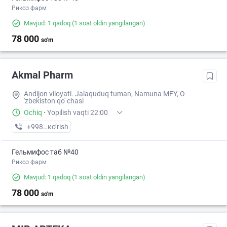
Рикоз фарм
Mavjud: 1 qadoq
(1 soat oldin yangilangan)
78 000
so'm
Akmal Pharm
Andijon viloyati. Jalaquduq tuman, Namuna MFY, O
'zbekiston qo' chasi
Ochiq
·
Yopilish vaqti 22:00
+998 (90) XXX-XX-XX
кo’rish
Гельмифос таб №40
Рикоз фарм
Mavjud: 1 qadoq
(1 soat oldin yangilangan)
78 000
so'm