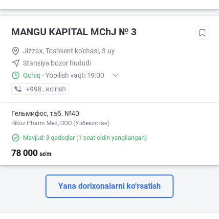
MANGU KAPITAL MChJ № 3
Jizzax, Toshkent ko'chasi, 3-uy
Stansiya bozor hududi
Ochiq
·
Yopilish vaqti 19:00
+998 (94) XXX-XX-XX
кo’rish
Гельмифос, таб. №40
Rikoz Pharm Med, OOO (Узбекистан)
Mavjud: 3 qadoqlar
(1 soat oldin yangilangan)
78 000
so'm
Yana dorixonalarni ko‘rsatish