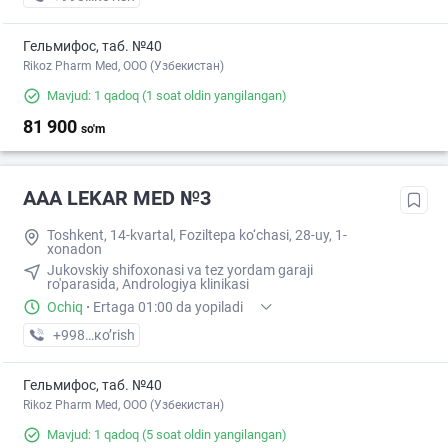
Гельмифос, таб. №40
Rikoz Pharm Med, OOO (Узбекистан)
Mavjud: 1 qadoq
(1 soat oldin yangilangan)
81 900
so'm
AAA LEKAR MED №3
Toshkent, 14-kvartal, Foziltepa ko‘chasi, 28-uy, 1-
xonadon
Jukovskiy shifoxonasi va tez yordam garaji
ro'parasida, Andrologiya klinikasi
Ochiq
·
Ertaga 01:00 da yopiladi
+998 (97) XXX-XX-XX
кo’rish
Гельмифос, таб. №40
Rikoz Pharm Med, OOO (Узбекистан)
Mavjud: 1 qadoq
(5 soat oldin yangilangan)