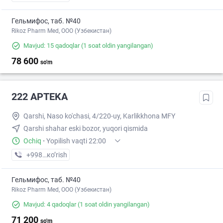
Гельмифос, таб. №40
Rikoz Pharm Med, OOO (Узбекистан)
Mavjud: 15 qadoqlar
(1 soat oldin yangilangan)
78 600
so'm
222 APTEKA
Qarshi, Naso ko'chasi, 4/220-uy, Karlikkhona MFY
Qarshi shahar eski bozor, yuqori qismida
Ochiq
·
Yopilish vaqti 22:00
+998 (90) XXX-XX-XX
кo’rish
Гельмифос, таб. №40
Rikoz Pharm Med, OOO (Узбекистан)
Mavjud: 4 qadoqlar
(1 soat oldin yangilangan)
71 200
so'm