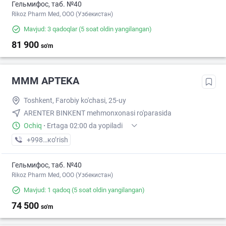
Гельмифос, таб. №40
Rikoz Pharm Med, OOO (Узбекистан)
Mavjud: 3 qadoqlar
(5 soat oldin yangilangan)
81 900
so'm
MMM APTEKA
Toshkent, Farobiy ko'chasi, 25-uy
ARENTER BINKENT mehmonxonasi ro'parasida
Ochiq
·
Ertaga 02:00 da yopiladi
+998 (93) XXX-XX-XX
кo’rish
Гельмифос, таб. №40
Rikoz Pharm Med, OOO (Узбекистан)
Mavjud: 1 qadoq
(5 soat oldin yangilangan)
74 500
so'm