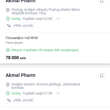
Akmal Pharm
Paytug, Andijon viloyati, Poytug shahri, Mirzo
Ulug'bek ko'chasi, 10uy
Ochiq
·
Yopilish vaqti 22:00
+998 (90) XXX-XX-XX
кo’rish
Гельмифос таб №40
Рикоз фарм
Mavjud: 4 qadoqlar
(32 daqiqa oldin yangilangan)
78 000
so'm
Akmal Pharm
Andijon tumani. Xortum qishlog'i, Jahonobod
ko'chasi
Ochiq
·
Yopilish vaqti 21:59
+998 (91) XXX-XX-XX
кo’rish