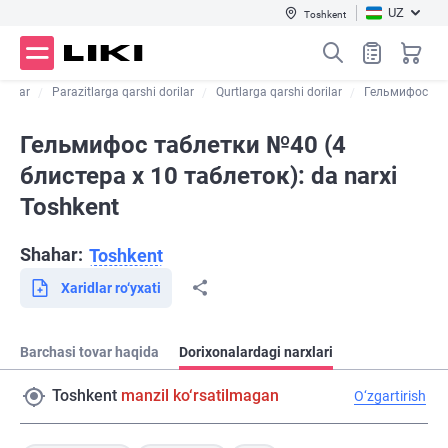
UZ
Toshkent
dorilar
Parazitlarga qarshi dorilar
Qurtlarga qarshi dorilar
Гельмифос
Гельмифос таблетки №40 (4
блистера х 10 таблеток): da narxi
Toshkent
Shahar:
Toshkent
Xaridlar ro‘yxati
Barchasi tovar haqida
Dorixonalardagi narxlari
Toshkent
manzil ko‘rsatilmagan
O‘zgartirish