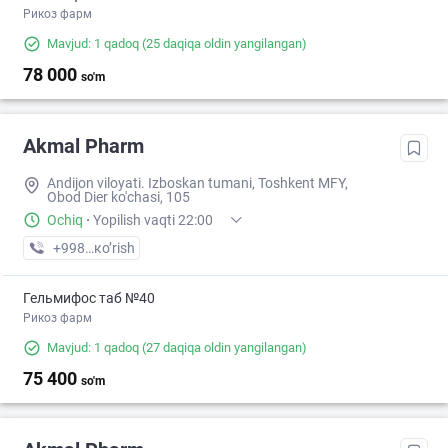
Рикоз фарм
Mavjud: 1 qadoq
(25 daqiqa oldin yangilangan)
78 000
so'm
Akmal Pharm
Andijon viloyati. Izboskan tumani, Toshkent MFY,
Obod Dier ko'chasi, 105
Ochiq
·
Yopilish vaqti 22:00
+998 (88) XXX-XX-XX
кo’rish
Гельмифос таб №40
Рикоз фарм
Mavjud: 1 qadoq
(27 daqiqa oldin yangilangan)
75 400
so'm