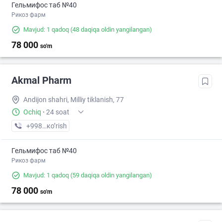
Гельмифос таб №40
Рикоз фарм
Mavjud: 1 qadoq
(48 daqiqa oldin yangilangan)
78 000
so'm
Akmal Pharm
Andijon shahri, Milliy tiklanish, 77
Ochiq
·
24 soat
+998 (91) XXX-XX-XX
кo’rish
Гельмифос таб №40
Рикоз фарм
Mavjud: 1 qadoq
(59 daqiqa oldin yangilangan)
78 000
so'm