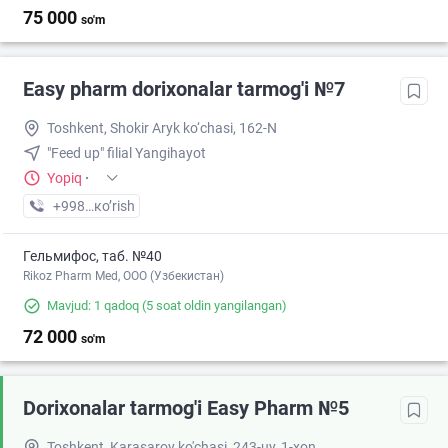
75 000
so'm
Easy pharm dorixonalar tarmog'i №7
Toshkent, Shokir Aryk ko‘chasi, 162-N
"Feed up" filial Yangihayot
Yopiq
·
+998 (95) XXX-XX-XX
кo’rish
Гельмифос, таб. №40
Rikoz Pharm Med, OOO (Узбекистан)
Mavjud: 1 qadoq
(5 soat oldin yangilangan)
72 000
so'm
Dorixonalar tarmog'i Easy Pharm №5
Toshkent, Karasaroy ko'chasi, 243-uy, 1-xon.