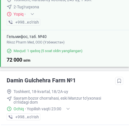
2-Tug'ruqxona
Yopiq
·
+998 (94) XXX-XX-XX
кo’rish
Гельмифос, таб. №40
Rikoz Pharm Med, OOO (Узбекистан)
Mavjud: 1 qadoq
(5 soat oldin yangilangan)
72 000
so'm
Damin Gulchehra Farm №1
Toshkent, 18-kvartal, 18/2A-uy
Sayram bozor chorrahasi, eski Manzur to’yxonasi
o’rnidagi dom
Ochiq
·
Yopilish vaqti 23:00
+998 (97) XXX-XX-XX
кo’rish