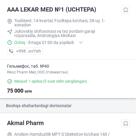
AAA LEKAR MED №1 (UCHTEPA)
Toshkent, 14-kvartal, Foziltepa ko'chasi, 28-uy, 1-
xonadon
Jukovskiy shifoxonasi va tez yordam garaji
ro'parasida, Andrologiya klinikasi
Ochiq
·
Ertaga 01:00 da yopiladi
+998 (97) XXX-XX-XX
кo’rish
Гельмифос, таб. №40
Rikoz Pharm Med, OOO (Узбекистан)
Mavjud: 1 qadoq
(5 soat oldin yangilangan)
75 000
so'm
Boshqa shaharlardagi dorixonalar
Akmal Pharm
Andijon Hamdustlik MFY O'zbekiston ko'chasi 140 /