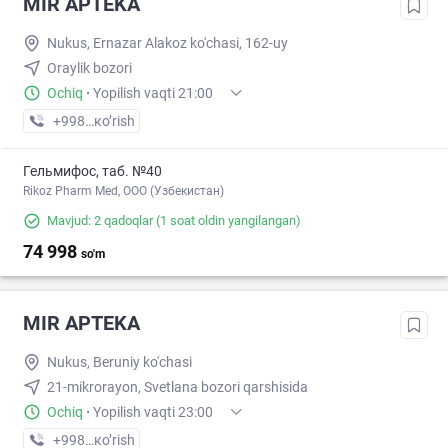
MIR APTEKA
Nukus, Ernazar Alakoz ko'chasi, 162-uy
Oraylik bozori
Ochiq
·
Yopilish vaqti 21:00
+998 (90) XXX-XX-XX
кo’rish
Гельмифос, таб. №40
Rikoz Pharm Med, OOO (Узбекистан)
Mavjud: 2 qadoqlar
(1 soat oldin yangilangan)
74 998
so'm
MIR APTEKA
Nukus, Beruniy ko'chasi
21-mikrorayon, Svetlana bozori qarshisida
Ochiq
·
Yopilish vaqti 23:00
+998 (94) XXX-XX-XX
кo’rish