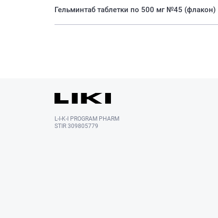
Гельминтаб таблетки по 500 мг №45 (флакон) is
L-I-K-I PROGRAM PHARM
STIR 309805779