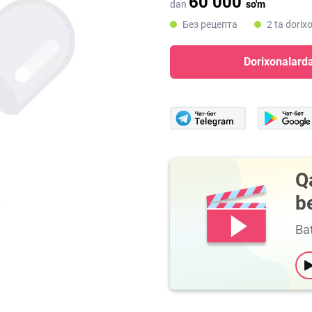
60 000
dan
so'm
Без рецепта
2 ta dorix
Dorixonalarda
Q
b
Bat