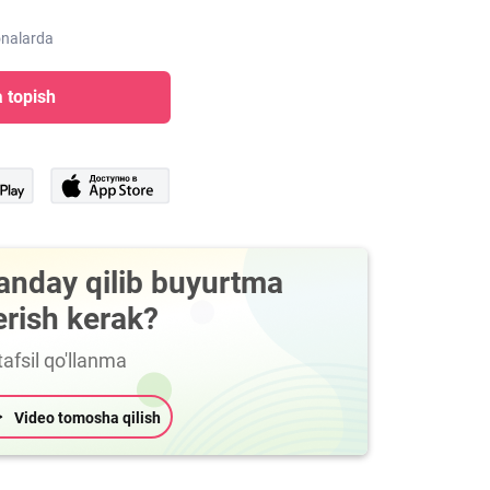
onalarda
 topish
anday qilib buyurtma
erish kerak?
afsil qo'llanma
Video tomosha qilish