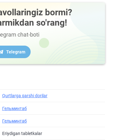
avollaringiz bormi?
armikdan so'rang!
legram chat-boti
Telegram
Qurtlarga qarshi dorilar
Гельминтаб
Гельминтаб
Eriydigan tabletkalar