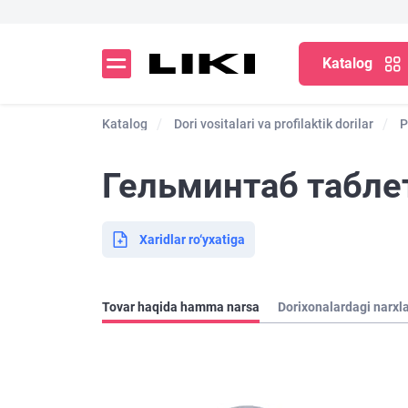
Katalog
Katalog
Dori vositalari va profilaktik dorilar
P
Гельминтаб табле
Xaridlar ro‘yxatiga
Tovar haqida hamma narsa
Dorixonalardagi narxl