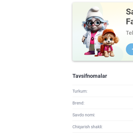
S
F
Te
Tavsifnomalar
Turkum:
Brend:
Savdo nomi:
Chiqarish shakli: