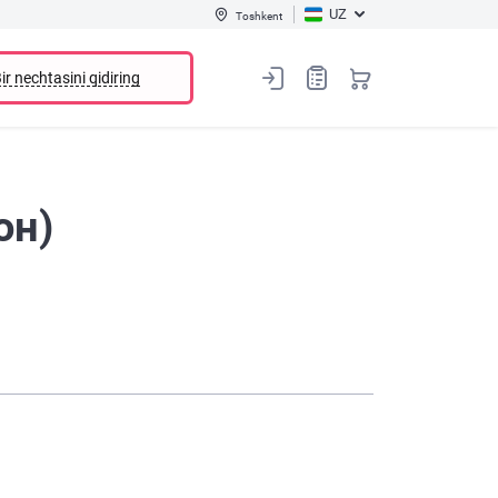
UZ
Toshkent
ir nechtasini qidiring
он)