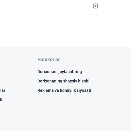
Hamkorlar
Dorixonani joylashtiring
Dorixonaning shaxsiy hisobi
lar
Reklama va homiylik siyosati
ti