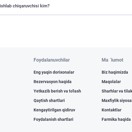
hlab chiqaruvchisi kim?
Foydalanuvchilar
Ma `lumot
Eng yaqin dorixonalar
Biz haqimizda
Rezervasyon haqida
Maqolalar
Yetkazib berish va to'lash
Sharhlar va tilak
Qaytish shartlari
Maxfiylik siyosa
Kengaytirilgan qidiruv
Kontaktlar
Foydalanish shartlari
Farmika haqida