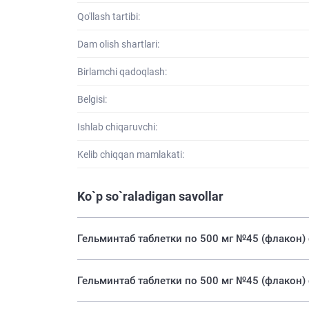
Qo'llash tartibi:
Dam olish shartlari:
Birlamchi qadoqlash:
Belgisi:
Ishlab chiqaruvchi:
Kelib chiqqan mamlakati:
Ko`p so`raladigan savollar
Гельминтаб таблетки по 500 мг №45 (флакон) q
Гельминтаб таблетки по 500 мг №45 (флакон) qa