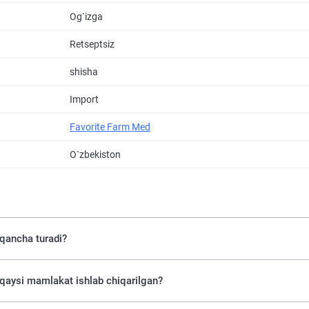
Og`izga
Retseptsiz
shisha
Import
Favorite Farm Med
O`zbekiston
ancha turadi?
ysi mamlakat ishlab chiqarilgan?