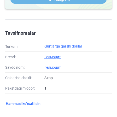
Tavsifnomalar
Qurtlarga qarshi dorilar
Turkum:
Brend:
Гелмоцит
Savdo nomi:
Гелмоцит
Chiqarish shakli:
Sirop
Paketdagi miqdor:
1
Hammasi ko‘rsatilsin