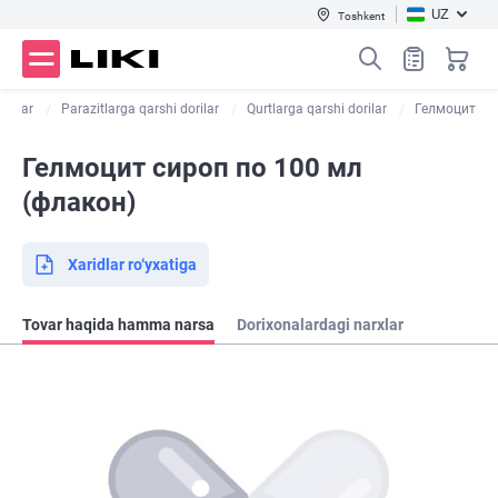
UZ
Toshkent
dorilar
Parazitlarga qarshi dorilar
Qurtlarga qarshi dorilar
Гелмоцит
Гелмоцит сироп по 100 мл
(флакон)
Xaridlar ro‘yxatiga
Tovar haqida hamma narsa
Dorixonalardagi narxlar