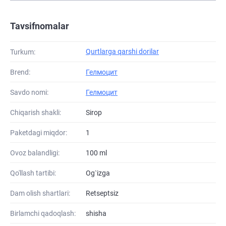
Tavsifnomalar
Qurtlarga qarshi dorilar
Turkum:
Brend:
Гелмоцит
Savdo nomi:
Гелмоцит
Chiqarish shakli:
Sirop
Paketdagi miqdor:
1
Ovoz balandligi:
100 ml
Qo'llash tartibi:
Og`izga
Dam olish shartlari:
Retseptsiz
Birlamchi qadoqlash:
shisha