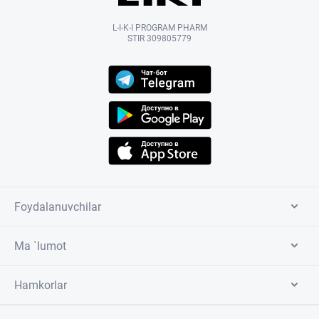
L-I-K-I PROGRAM PHARM
STIR 309805779
Foydalanuvchilar
Ma `lumot
Hamkorlar